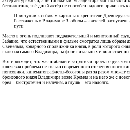
актёр антуражный, а не типажный. «Гладиатор» мог похвастат
беспилотник, звёздный актёр не способен надолго приковать к 
Приступив к съёмкам картины о крестителе Древнерусск
Расскажешь о Владимире Злобном – зрителей распугаешь,
пути
Масло в огонь подливают подражательный и монотонный саундт
Забавно, что естественными в фильме смотрятся лишь образы
Свенельда, коварного сподвижника князя, в роли которого сн
включая самого Владимира, на фоне витальных и воинственн
Вот и выходит, что масштабный и затратный проект о русском кн
ключевая проблема не только современного отечественного ки
попсовики, кинематографисты-бесогоны раз за разом множат ст
бронзового князя Владимира возле Кремля и на него же с нового
бред – быстротечен и излечим, а глушь – это надолго.