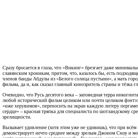
Сразу бросается в глаза, что «Викинг» брезгает даже минимал
славянским хроникам, притом, что, казалось бы, есть подходящ
членов банды Абдулы из «Белого солнца пустыни», а мать горо
фильма, да и, как сказал главный кинозритель страны и тёзка 
Очевидно, что Русь десятого века – заповедная терра инкогни
любой исторический фильм целиком или почти целиком фэнтэзи
«иже херувимов», переносить на экран каждую литеру пергаме
сердце» – красная тряпка для специалиста по шотландскому ср
зрелищности.
Вызывает удивление (хотя этим уже не удивишь), что при всём
демонстрирует нечто среднее между зрелым Джоном Сноу и моло