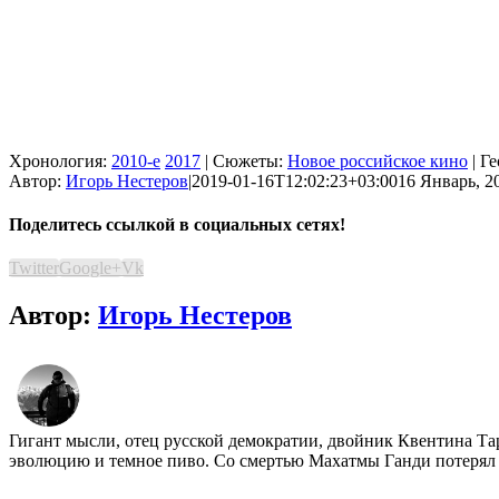
Хронология:
2010-е
2017
| Сюжеты:
Новое российское кино
| Г
Автор:
Игорь Нестеров
|
2019-01-16T12:02:23+03:00
16 Январь, 20
Поделитесь ссылкой в социальных сетях!
Twitter
Google+
Vk
Автор:
Игорь Нестеров
Гигант мысли, отец русской демократии, двойник Квентина Та
эволюцию и темное пиво. Со смертью Махатмы Ганди потерял е