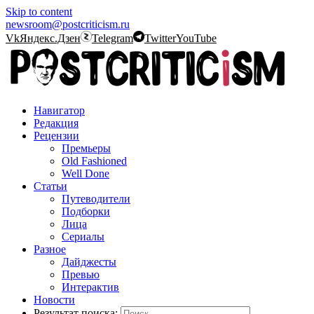
Skip to content
newsroom@postcriticism.ru
Vk
Яндекс.Дзен
Telegram
Twitter
YouTube
Навигатор
Редакция
Рецензии
Премьеры
Old Fashioned
Well Done
Статьи
Путеводители
Подборки
Лица
Сериалы
Разное
Дайджесты
Превью
Интерактив
Новости
Результат поиска: