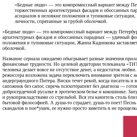
«Бедные люди» — это компромиссный вариант между Пе
торжественных архитектурных фасадов и обоссанных па
асоциалов в неловкие положения и тупиковые ситуации, 
личности, спрятанные за грубой оболочкой.
«Бедные люди» — это компромиссный вариант между Петербу
архитектурных фасадов и обоссанных парадных — удачный фо
положения и тупиковые ситуации, Жанна Кадникова заставляет 
оболочкой.
Название сериала ожидаемо обыгрывает разные значения прил
финансовые трудности. Но целевой аудитории телеканала «ТНТ
человека делает вовсе не отсутствие денег, а недостаток люб
режиссера возложена задача переключить внимание зрителя с
н
андерграундного Питера. Виски течет рекой, когда писатель 
сапожник без сапог, сиречь психотерапевт без диагноза — гот
добросердечной русалке в эротическом белье и кокошнике. З
и рукоприкладствами со стрельбой. Вся эта канитель столь б
бытовой философией. А душа-то страдает, душа-то поет! Песнь 
скандалов и пое*ушек, ее нужно просто заметить и не прощелка