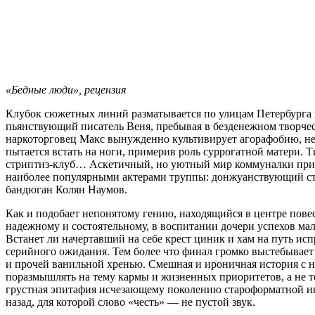
«Бедные люди», рецензия
Клубок сюжетных линий разматывается по улицам Петербурга 
пьянствующий писатель Веня, пребывая в безденежном творчес
наркоторговец Макс вынужденно культивирует агорафобию, не
пытается встать на ноги, примерив роль суррогатной матери. 
стриптиз-клуб… Аскетичный, но уютный мир коммуналки прит
наиболее популярными актерами труппы: донжуанствующий ста
бандюган Колян Наумов.
Как и подобает непонятому гению, находящийся в центре повес
надежному и состоятельному, в воспитании дочери успехов мал
Встанет ли начертавший на себе крест циник и хам на путь ис
серийного ожидания. Тем более что финал громко выстебывае
и прочей ванильной хренью. Смешная и ироничная история с 
поразмышлять на тему кармы и жизненных приоритетов, а не 
грустная эпитафия исчезающему поколению староформатной инт
назад, для которой слово «честь» — не пустой звук.