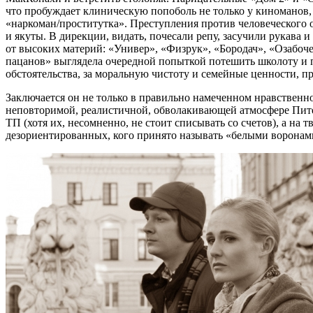
что пробуждает клиническую попоболь не только у киноманов
«наркоман/проститутка». Преступления против человеческого 
и якуты. В дирекции, видать, почесали репу, засучили рукава 
от высоких материй: «Универ», «Физрук», «Бородач», «Озабоч
пацанов» выглядела очередной попыткой потешить школоту и 
обстоятельства, за моральную чистоту и семейные ценности, п
Заключается он не только в правильно намеченном нравственно
неповторимой, реалистичной, обволакивающей атмосфере Пите
ТП (хотя их, несомненно, не стоит списывать со счетов), а н
дезориентированных, кого принято называть «белыми воронам