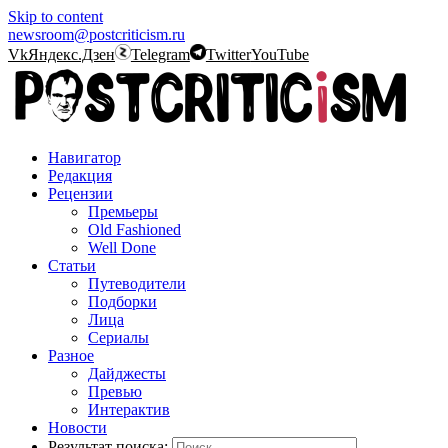
Skip to content
newsroom@postcriticism.ru
Vk
Яндекс.Дзен
Telegram
Twitter
YouTube
Навигатор
Редакция
Рецензии
Премьеры
Old Fashioned
Well Done
Статьи
Путеводители
Подборки
Лица
Сериалы
Разное
Дайджесты
Превью
Интерактив
Новости
Результат поиска: