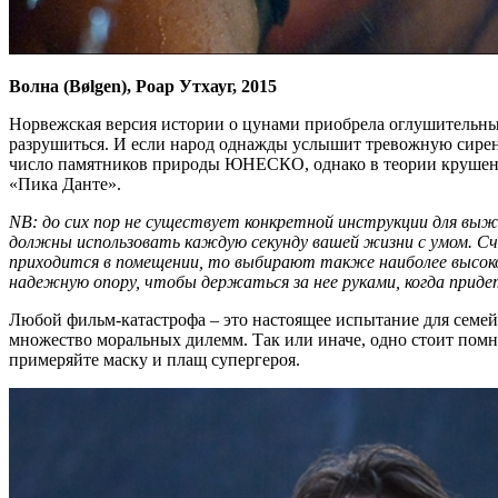
Волна (Bølgen), Роар Утхауг, 2015
Норвежская версия истории о цунами приобрела оглушительный
разрушиться. И если народ однажды услышит тревожную сирену,
число памятников природы ЮНЕСКО, однако в теории крушение 
«Пика Данте».
NB: до сих пор не существует конкретной инструкции для выжи
должны использовать каждую секунду вашей жизни с умом. Сч
приходится в помещении, то выбирают также наиболее высоко
надежную опору, чтобы держаться за нее руками, когда приде
Любой фильм-катастрофа – это настоящее испытание для семейн
множество моральных дилемм. Так или иначе, одно стоит помни
примеряйте маску и плащ супергероя.