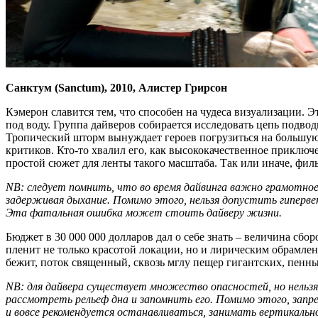
Санктум (Sanctum), 2010, Алистер Грирсон
Кэмерон славится тем, что способен на чудеса визуализации. Э
под воду. Группа дайверов собирается исследовать цепь подво
Тропический шторм вынуждает героев погрузиться на большую 
критиков. Кто-то хвалил его, как высококачественное приклю
простой сюжет для ленты такого масштаба. Так или иначе, фи
NB: следует помнить, что во время дайвинга важно грамотное 
задерживая дыхание. Помимо этого, нельзя допустить гиперв
Эта фатальная ошибка может стоить дайверу жизни.
Бюджет в 30 000 000 долларов дал о себе знать – величина сбо
пленит не только красотой локации, но и лирическим обрамлен
бежит, поток священный, сквозь мглу пещер гигантских, пенны
NB: для дайвера существует множество опасностей, но нельз
рассмотреть рельеф дна и запомнить его. Помимо этого, запр
и вовсе рекомендуется останавливаться, занимать вертикаль