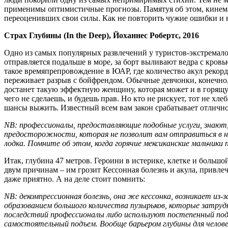
применимы оптимистичные прогнозы. Памятуя об этом, кинема
переоценивших свои силы. Как не повторить чужие ошибки и н
Страх Глубины (In the Deep), Йоханнес Робертс, 2016
Одно из самых популярных развлечений у туристов-экстремалов
отправляется подальше в море, за борт выливают ведра с кров
такое времяпрепровождение в ЮАР, где количество акул рекор
переживает разрыв с бойфрендом. Обычные девчонки, конечно, 
достанет такую эффектную женщину, которая может и в горящую
чего не сделаешь, и будешь прав. Но кто не рискует, тот не х
шансы выжить. Известный всем вам закон срабатывает отлично 
NB: профессионалы, предоставляющие подобные услуги, знают
предосторожности, которая не позволит вам отправиться в не
лодка. Помните об этом, когда горячие мексиканские мальчики 
Итак, глубина 47 метров. Героини в истерике, клетке и большо
двум причинам – им грозит Кессонная болезнь и акула, привле
даже приятно. А на деле стоит помнить:
NB: декомпрессионная болезнь, она же кессонка, возникает из-
образованием большого количества пузырьков, которые затру
последствий профессионалы либо используют постепенный подъ
самостоятельный подъем. Вообще барьером глубины для челове