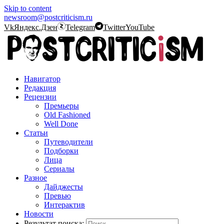
Skip to content
newsroom@postcriticism.ru
Vk
Яндекс.Дзен
Telegram
Twitter
YouTube
Навигатор
Редакция
Рецензии
Премьеры
Old Fashioned
Well Done
Статьи
Путеводители
Подборки
Лица
Сериалы
Разное
Дайджесты
Превью
Интерактив
Новости
Результат поиска: