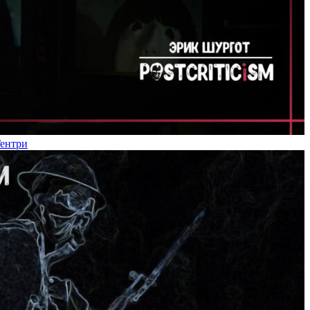
Гентри