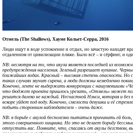
Отмель (The Shallows), Хауме Кольет-Серра, 2016
Люди ищут в воде успокоение и отдых, но зачастую находят вр
отдаленном от цивилизации пляже. Было всё – и сёрфинг, и од
NB: несмотря на то, что акула является последней из возможн
предупреждения населения. Зеленый разрешает купание. Черный
ближайших водах. Красный – высокая степень опасности. Но с
таких случаях звучит сирена, а люди должны немедленно покин
Конечно, ленте не выдержать конкуренции с нашумевшими «Че
что бюджет проекта пришлось урезать, «Отмель» может похва
решится далеко не каждый. Несчастной Нэнси, которая и без
вскоре уйдет под воду. Конечно, смелости девушки и её стре
побыть сторонним наблюдателем – очень даже.
NB: в борьбе с акулой бесполезно пытаться причинить ей боль
этого совершенного хищника. Но это не делает борьбу бессмы
отпустить вас. Помните, что, спасаясь от акулы бегством, в