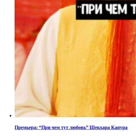
Премьера: “При чем тут любовь” Шекхара Капура