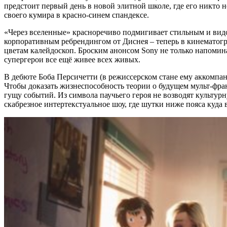
предстоит первый день в новой элитной школе, где его никто не
своего кумира в красно-синем спандексе.
«Через вселенные» красноречиво подмигивает стильным и видои
корпоративным ребрендингом от Диснея – теперь в кинематог
цветам калейдоскоп. Броским анонсом Sony не только напоминае
супергерои все ещё живее всех живых.
В дебюте Боба Персичетти (в режиссерском стане ему аккомпа
Чтобы доказать жизнеспособность теории о будущем мульт-фран
гущу событий. Из символа паучьего героя не возводят культур
скабрезное интертекстуальное шоу, где шутки ниже пояса куда