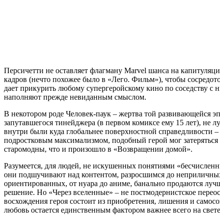
Персичетти не оставляет флагману Marvel шанса на капитуляци
кадров (нечто похожее было в «Лего. Фильм»), чтобы сосредо
дает прикурить любому супергеройскому кино по соседству с ни
наполняют прежде невиданным смыслом.
В некотором роде Человек-паук – жертва той развивающейся эп
запутавшегося тинейджера (в первом комиксе ему 15 лет), не л
внутри были куда глобальнее поверхностной справедливости – 
подростковым максимализмом, подобный герой мог затеряться 
старомодны, что и произошло в «Возвращении домой».
Разумеется, для людей, не искушенных понятиями «бесчисленн
они подшучивают над контентом, разросшимся до неприличных
ориентированных, от нуара до аниме, банально продаются лучш
решение. Но «Через вселенные» – не постмодернистское переос
восхождения героя состоит из приобретения, лишения и самосо
любовь остается единственным фактором важнее всего на свете,