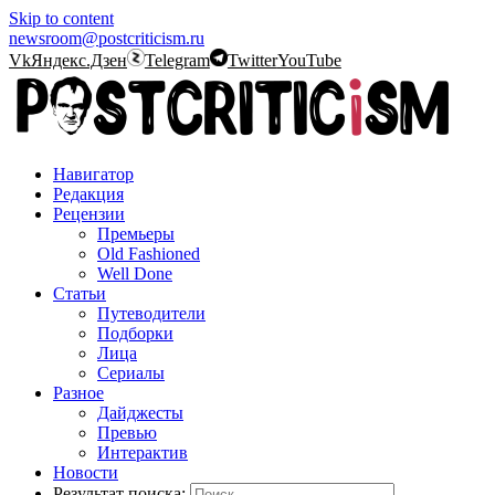
Skip to content
newsroom@postcriticism.ru
Vk
Яндекс.Дзен
Telegram
Twitter
YouTube
Навигатор
Редакция
Рецензии
Премьеры
Old Fashioned
Well Done
Статьи
Путеводители
Подборки
Лица
Сериалы
Разное
Дайджесты
Превью
Интерактив
Новости
Результат поиска: