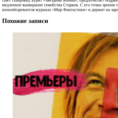
Пьет газировку, курит «Звездные войны», предпочитает бодры
медленное вымирание семейства Старков. С его точки зрения эт
кинообозревателя журнала «Мир Фантастики» и держит на зарп
Похожие записи