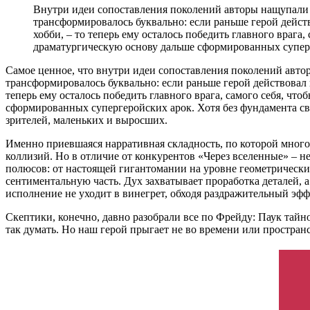
Внутри идеи сопоставления поколений авторы нащупали 
трансформировалось буквально: если раньше герой действ
хобби, – то теперь ему осталось победить главного врага
драматургическую основу дальше сформированных супер
Самое ценное, что внутри идеи сопоставления поколений авто
трансформировалось буквально: если раньше герой действовал в
теперь ему осталось победить главного врага, самого себя, ч
сформированных супергеройских арок. Хотя без фундамента св
зрителей, маленьких и выросших.
Именно приевшаяся нарративная складность, по которой много
коллизий. Но в отличие от конкурентов «Через вселенные» – н
полюсов: от настоящей гигантомании на уровне геометрическ
сентиментальную часть. Дух захватывает проработка деталей, а
исполнение не уходит в винегрет, обходя раздражительный эффе
Скептики, конечно, давно разобрали все по Фрейду: Паук тайн
так думать. Но наш герой прыгает не во времени или пространст