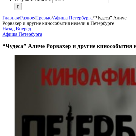
Главная
/
Разное
/
Превью
/
Афиша Петербурга
/
“Чудеса” Аличе
Рорвахер и другие кинособытия недели в Петербурге
Назад
Вперед
Афиша Петербурга
“Чудеса” Аличе Рорвахер и другие кинособытия н