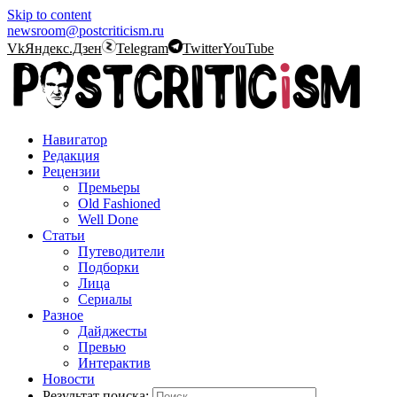
Skip to content
newsroom@postcriticism.ru
Vk
Яндекс.Дзен
Telegram
Twitter
YouTube
Навигатор
Редакция
Рецензии
Премьеры
Old Fashioned
Well Done
Статьи
Путеводители
Подборки
Лица
Сериалы
Разное
Дайджесты
Превью
Интерактив
Новости
Результат поиска: