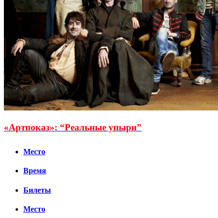
«Артпоказ»: “Реальные упыри”
Место
Время
Билеты
Место