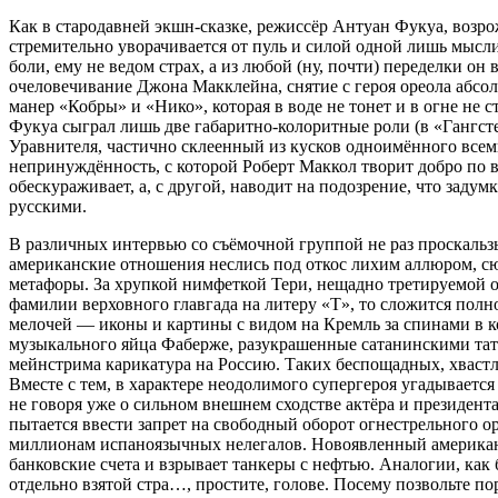
Как в стародавней экшн-сказке, режиссёр Антуан Фукуа, возро
стремительно уворачивается от пуль и силой одной лишь мысли
боли, ему не ведом страх, а из любой (ну, почти) переделки о
очеловечивание Джона Макклейна, снятие с героя ореола абсо
манер «Кобры» и «Нико», которая в воде не тонет и в огне не
Фукуа сыграл лишь две габаритно-колоритные роли (в «Гангсте
Уравнителя, частично склеенный из кусков одноимённого всем
непринуждённость, с которой Роберт Маккол творит добро по 
обескураживает, а, с другой, наводит на подозрение, что зад
русскими.
В различных интервью со съёмочной группой не раз проскальзы
американские отношения неслись под откос лихим аллюром, с
метафоры. За хрупкой нимфеткой Тери, нещадно третируемой о
фамилии верховного главгада на литеру «T», то сложится полн
мелочей — иконы и картины с видом на Кремль за спинами в к
музыкального яйца Фаберже, разукрашенные сатанинскими тат
мейнстрима карикатура на Россию. Таких беспощадных, хваст
Вместе с тем, в характере неодолимого супергероя угадывается
не говоря уже о сильном внешнем сходстве актёра и президен
пытается ввести запрет на свободный оборот огнестрельного о
миллионам испаноязычных нелегалов. Новоявленный американск
банковские счета и взрывает танкеры с нефтью. Аналогии, как
отдельно взятой стра…, простите, голове. Посему позвольте п