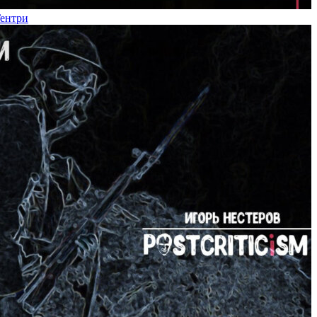
Гентри