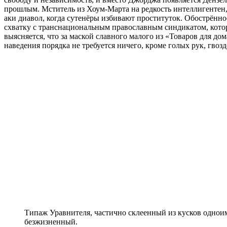
прошлым. Мститель из Хоум-Марта на редкость интеллигентен, 
аки диавол, когда сутенёры избивают проституток. Обострённ
схватку с транснациональным православным синдикатом, кото
выясняется, что за маской славного малого из «Товаров для до
наведения порядка не требуется ничего, кроме голых рук, гвоз
Типаж Уравнителя, частично склеенный из кусков одноим
безжизненный.