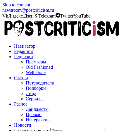
Skip to content
newsroom@postcriticism.ru
Vk
Яндекс.Дзен
Telegram
Twitter
YouTube
Навигатор
Редакция
Рецензии
Премьеры
Old Fashioned
Well Done
Статьи
Путеводители
Подборки
Лица
Сериалы
Разное
Дайджесты
Превью
Интерактив
Новости
Результат поиска: