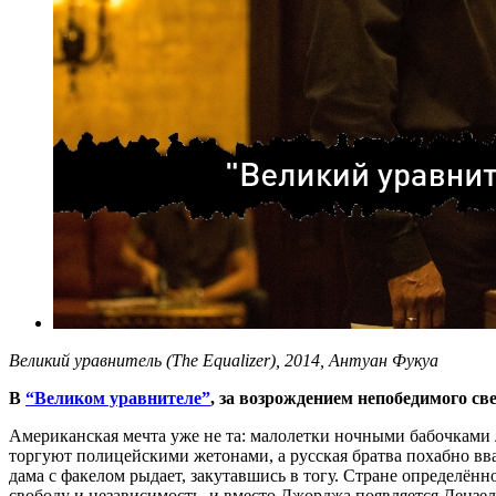
Великий уравнитель (The Equalizer), 2014, Антуан Фукуа
В
“Великом уравнителе”
, за возрождением непобедимого с
Американская мечта уже не та: малолетки ночными бабочками 
торгуют полицейскими жетонами, а русская братва похабно вва
дама с факелом рыдает, закутавшись в тогу. Стране определён
свободу и независимость, и вместо Джорджа появляется Дензел