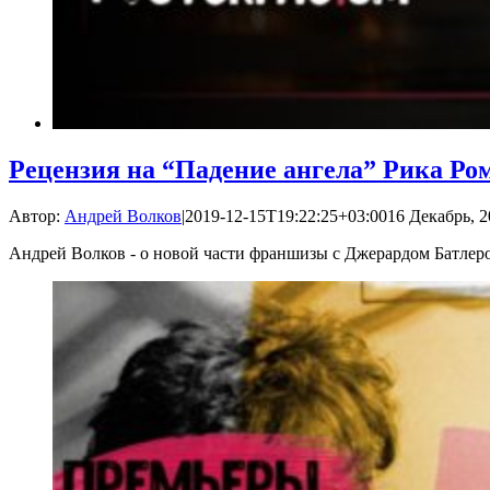
Рецензия на “Падение ангела” Рика Ро
Автор:
Андрей Волков
|
2019-12-15T19:22:25+03:00
16 Декабрь, 2
Андрей Волков - о новой части франшизы с Джерардом Батлер