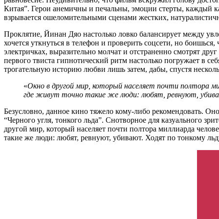
Китая”. Герои анемичны и печальны, эмоции стерты, каждый 
взрывается ошеломительными сценами жестких, натуралистичн
Проклятие, Йинан Дяо настолько ловко балансирует между увле
хочется уткнуться в телефон и проверить соцсети, но боишься,
электричках, выразительно молчат и отстраненно смотрят друг
первого твиста гипнотический ритм настолько погружает в себя
трогательную историю любви лишь затем, дабы, спустя нескол
«
Окно в другой мир, который населяет почти полтора ми
где живут точно такие же люди: любят, ревнуют, убива
Безусловно, данное кино тяжело кому-либо рекомендовать. Оно
“Черного угля, тонкого льда”. Снотворное для казуального з
другой мир, который населяет почти полтора миллиарда челове
такие же люди: любят, ревнуют, убивают. Ходят по тонкому льд