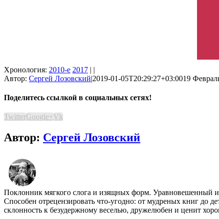
Хронология:
2010-е
2017
| |
Автор:
Сергей Лозовский
|
2019-01-05T20:29:27+03:00
19 Февраль
Поделитесь ссылкой в социальных сетях!
Twitter
Google+
Vk
Автор:
Сергей Лозовский
Поклонник мягкого слога и изящных форм. Уравновешенный иск
Способен отрецензировать что-угодно: от мудреных книг до де
склонность к безудержному веселью, дружелюбен и ценит хоро