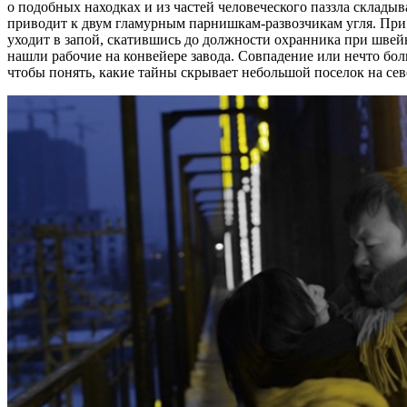
о подобных находках и из частей человеческого паззла склады
приводит к двум гламурным парнишкам-развозчикам угля. При п
уходит в запой, скатившись до должности охранника при швейно
нашли рабочие на конвейере завода. Совпадение или нечто бол
чтобы понять, какие тайны скрывает небольшой поселок на сев