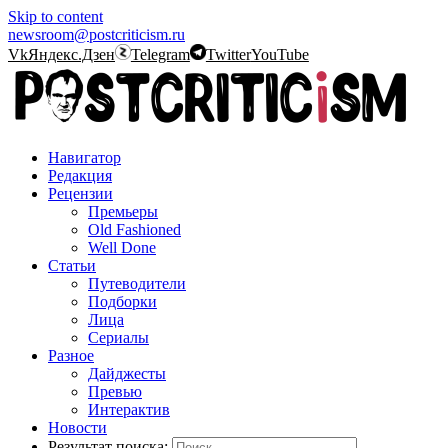
Skip to content
newsroom@postcriticism.ru
Vk
Яндекс.Дзен
Telegram
Twitter
YouTube
Навигатор
Редакция
Рецензии
Премьеры
Old Fashioned
Well Done
Статьи
Путеводители
Подборки
Лица
Сериалы
Разное
Дайджесты
Превью
Интерактив
Новости
Результат поиска: