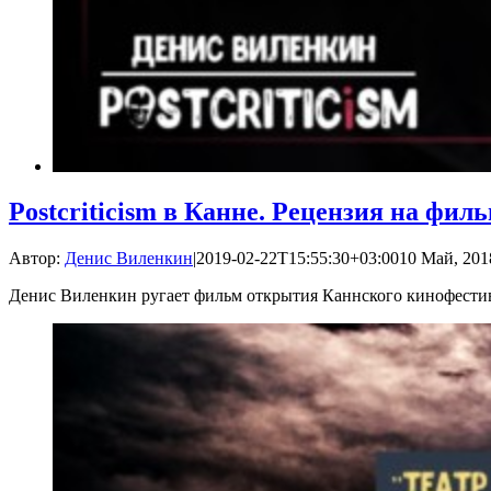
Postcriticism в Канне. Рецензия на ф
Автор:
Денис Виленкин
|
2019-02-22T15:55:30+03:00
10 Май, 201
Денис Виленкин ругает фильм открытия Каннского кинофести