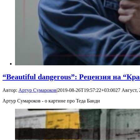
“Beautiful dangerous”: Рецензия на “Кр
Автор:
Артур Сумароков
|
2019-08-26T19:57:22+03:00
27 Август, 
Артур Сумароков - о картине про Теда Банди