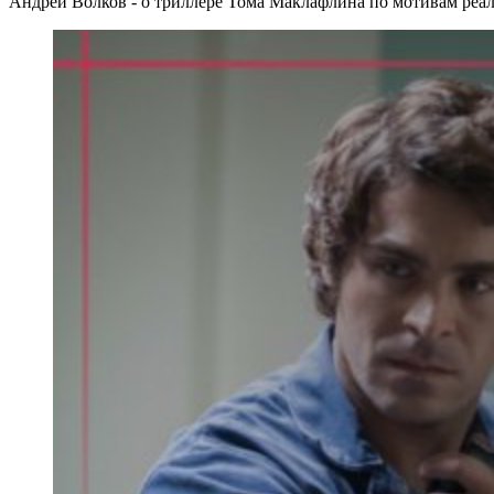
Андрей Волков - о триллере Тома Маклафлина по мотивам реа