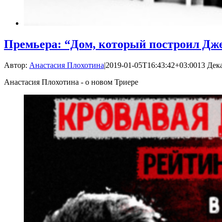
Премьера: “Дом, который построил Дж
Автор:
Анастасия Плохотина
|
2019-01-05T16:43:42+03:00
13 Дека
Анастасия Плохотина - о новом Триере