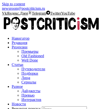
Skip to content
newsroom@postcriticism.ru
Vk
Яндекс.Дзен
Telegram
Twitter
YouTube
Навигатор
Редакция
Рецензии
Премьеры
Old Fashioned
Well Done
Статьи
Путеводители
Подборки
Лица
Сериалы
Разное
Дайджесты
Превью
Интерактив
Новости
Результат поиска: