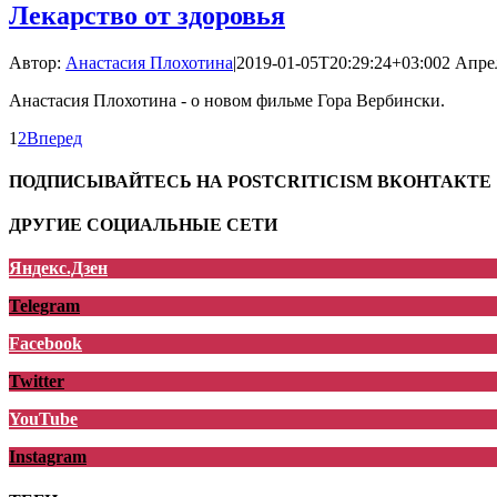
Лекарство от здоровья
Автор:
Анастасия Плохотина
|
2019-01-05T20:29:24+03:00
2 Апрел
Анастасия Плохотина - о новом фильме Гора Вербински.
1
2
Вперед
ПОДПИСЫВАЙТЕСЬ НА POSTCRITICISM ВКОНТАКТЕ
ДРУГИЕ СОЦИАЛЬНЫЕ СЕТИ
Яндекс.Дзен
Telegram
Facebook
Twitter
YouTube
Instagram