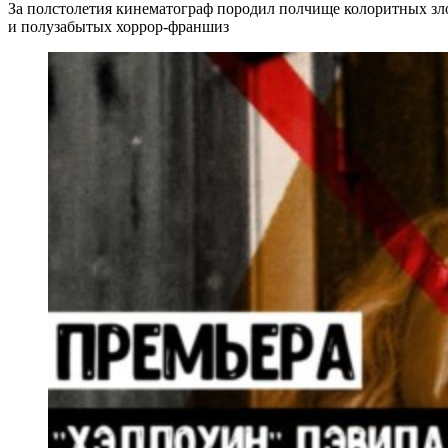
За полстолетия кинематограф породил полчище колоритных злод
и полузабытых хоррор-франшиз