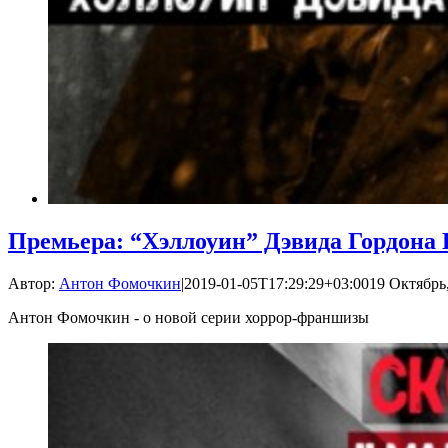
Премьера: “Хэллоуин” Дэвида Гордона 
Автор:
Антон Фомочкин
|
2019-01-05T17:29:29+03:00
19 Октябрь,
Антон Фомочкин - о новой серии хоррор-франшизы