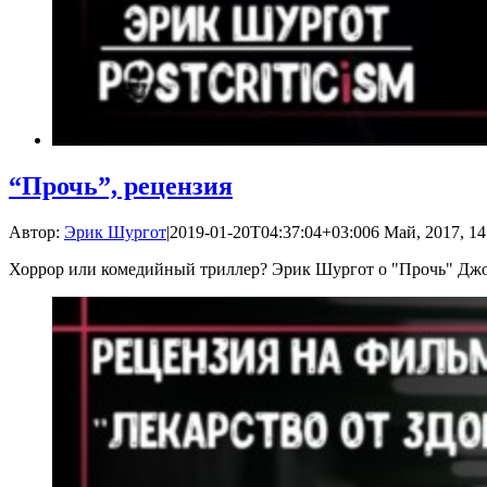
“Прочь”, рецензия
Автор:
Эрик Шургот
|
2019-01-20T04:37:04+03:00
6 Май, 2017, 14
Хоррор или комедийный триллер? Эрик Шургот о "Прочь" Джо