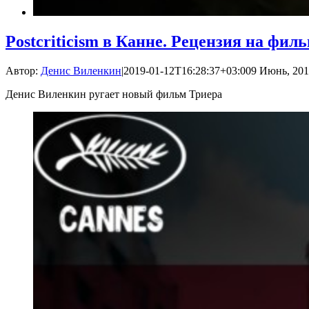
Postcriticism в Канне. Рецензия на фи
Автор:
Денис Виленкин
|
2019-01-12T16:28:37+03:00
9 Июнь, 201
Денис Виленкин ругает новый фильм Триера