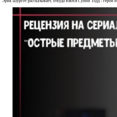
Эрик Шургот рассказывает, откуда взялся Суини Тодд - герой