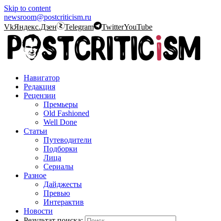
Skip to content
newsroom@postcriticism.ru
Vk
Яндекс.Дзен
Telegram
Twitter
YouTube
Навигатор
Редакция
Рецензии
Премьеры
Old Fashioned
Well Done
Статьи
Путеводители
Подборки
Лица
Сериалы
Разное
Дайджесты
Превью
Интерактив
Новости
Результат поиска: