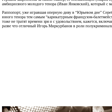
амбициозного молодого тенора (Иван Янковский), который с м
Раппопорт, уже игравшая оперную диву в “Юрьевом дне” Сере
юного тенора тем самым “карикатурным французом-балетмейс
тоже не тратят времени зря и с удовольствием, кажется, вкл
разве что отличный Игорь Миркурбанов в роли полукриминаль