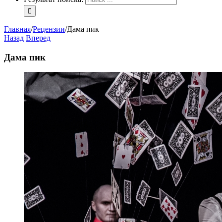
Главная
/
Рецензии
/
Дама пик
Назад
Вперед
Дама пик