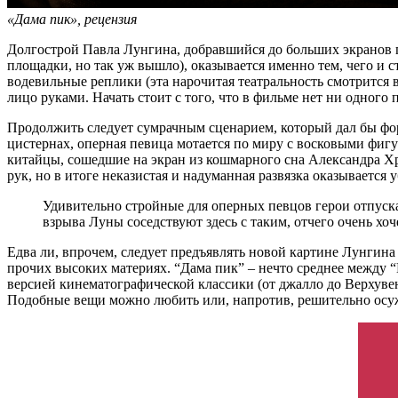
«Дама пик», рецензия
Долгострой Павла Лунгина, добравшийся до больших экранов п
площадки, но так уж вышло), оказывается именно тем, чего и 
водевильные реплики (эта нарочитая театральность смотрится в
лицо руками. Начать стоит с того, что в фильме нет ни одного
Продолжить следует сумрачным сценарием, который дал бы ф
цистернах, оперная певица мотается по миру с восковыми фиг
китайцы, сошедшие на экран из кошмарного сна Александра Хр
рук, но в итоге неказистая и надуманная развязка оказывается
Удивительно стройные для оперных певцов герои отпуска
взрыва Луны соседствуют здесь с таким, отчего очень хоч
Едва ли, впрочем, следует предъявлять новой картине Лунгина 
прочих высоких материях. “Дама пик” – нечто среднее между 
версией кинематографической классики (от джалло до Верхувен
Подобные вещи можно любить или, напротив, решительно осужд