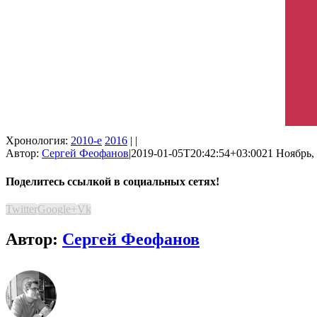
Хронология:
2010-е
2016
| |
Автор:
Сергей Феофанов
|
2019-01-05T20:42:54+03:00
21 Ноябрь, 
Поделитесь ссылкой в социальных сетях!
Twitter
Google+
Vk
Автор:
Сергей Феофанов