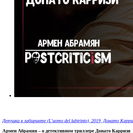
Девушка в лабиринте (L’uomo del labirinto), 2019, Донато Карри
Армен Абрамян – о детективном триллере Донато Карризи