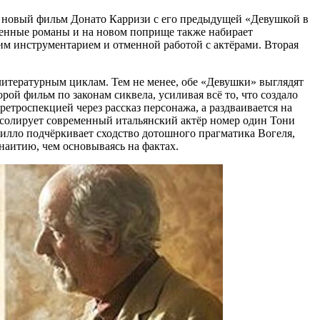
ь новый фильм Донато Карризи с его предыдущей «Девушкой в
венные романы и на новом поприще также набирает
им инструментарием и отменной работой с актёрами. Вторая
литературным циклам. Тем не менее, обе «Девушки» выглядят
рой фильм по законам сиквела, усиливая всё то, что создало
етроспекцией через рассказ персонажа, а раздваивается на
 солирует современный итальянский актёр номер один Тони
вилло подчёркивает сходство дотошного прагматика Вогеля,
наитию, чем основываясь на фактах.