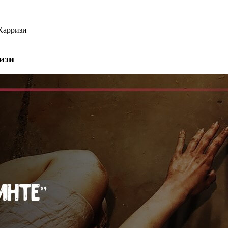
Карризи
изи