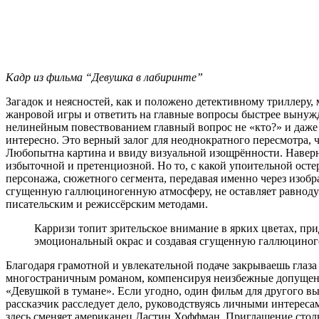
Кадр из фильма “Девушка в лабиринте”
Загадок и неясностей, как и положено детективному триллеру,
жанровой игры и ответить на главные вопросы быстрее вынужд
нелинейным повествованием главный вопрос не «кто?» и даже н
интересно. Это верный залог для неоднократного пересмотра, ч
Любопытна картина и ввиду визуальной изощрённости. Наверн
избыточной и претенциозной. Но то, с какой упоительной ост
персонажа, сюжетного сегмента, передавая именно через изобра
сгущенную галлюциногенную атмосферу, не оставляет равноду
писательским и режиссёрским методами.
Карризи топит зрительское внимание в ярких цветах, пр
эмоциональный окрас и создавая сгущенную галлюцино
Благодаря грамотной и увлекательной подаче закрываешь глаз
многостраничным романом, компенсируя неизбежные допущения 
«Девушкой в тумане». Если угодно, один фильм для другого вы
рассказчик расследует дело, руководствуясь личными интерес
здесь сменяет американец Дастин Хоффман. Приглашение столь