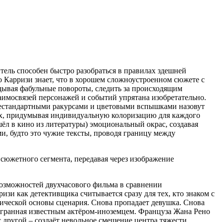
тель способен быстро разобраться в правилах здешней
 Карризи знает, что в хорошем сложноустроенном сюжете с
адывая фабульные повороты, следить за происходящим
заимосвязей персонажей и событий упрятана изобретательно.
 нестандартными ракурсами и цветовыми вспышками назовут
тах, придумывая индивидуальную колоризацию для каждого
шёл в кино из литературы) эмоциональный окрас, создавая
, будто это чужие тексты, проводя границу между
сюжетного сегмента, передавая через изображение
возможностей двухчасового фильма в сравнении
и как детективщика считывается сразу для тех, кто знаком с
мической основы сценария. Снова пропадает девушка. Снова
сыгранная известным актёром-иноземцем. Француза Жана Рено
 другой – создаёт невольное смещение центра тяжести