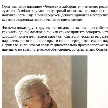
Оригинальное название «Человек в лабиринте» изменено росс
тумане». В обоих случаях популярный писатель, переквалифи
популярность. Ещё в режиссёрском дебюте удивляла мастерови
картина закрепила первоначальное впечатление.
Фильмы никак друг с другом не связаны, названия в российск
как части одной мозаики или, как сейчас принято говорить, ис
хороший приём для первой картины. Символическая игра с цвет
параллельные истории, которые в свою очередь тоже имеют на
Сервилло. И то, что он создаёт диаметрально противоположные
ищущего во всём логическое объяснение, со смертельно больн