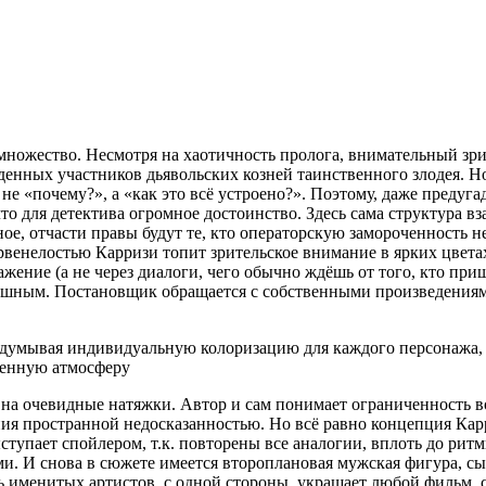
 множество. Несмотря на хаотичность пролога, внимательный зри
енных участников дьявольских козней таинственного злодея. Но
е «почему?», а «как это всё устроено?». Поэтому, даже предуг
то для детектива огромное достоинство. Здесь сама структура в
ое, отчасти правы будут те, кто операторскую замороченность
ервенелостью Карризи топит зрительское внимание в ярких цве
жение (а не через диалоги, чего обычно ждёшь от того, кто при
шным. Постановщик обращается с собственными произведениями
идумывая индивидуальную колоризацию для каждого персонажа, 
генную атмосферу
а на очевидные натяжки. Автор и сам понимает ограниченность 
пространной недосказанностью. Но всё равно концепция Карриз
ступает спойлером, т.к. повторены все аналогии, вплоть до рит
ами. И снова в сюжете имеется второплановая мужская фигура, 
 именитых артистов, с одной стороны, украшает любой фильм, с