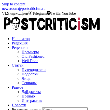
Skip to content
newsroom@postcriticism.ru
Vk
Яндекс.Дзен
Telegram
Twitter
YouTube
Навигатор
Редакция
Рецензии
Премьеры
Old Fashioned
Well Done
Статьи
Путеводители
Подборки
Лица
Сериалы
Разное
Дайджесты
Превью
Интерактив
Новости
Результат поиска: