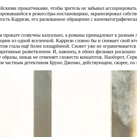
ийскими прокатчиками, чтобы зритель не забывал ассоциироват
цировавшийся в режиссёры-постановщики, экранизировал собст
тость Карризи, его раскованное обращение с кинематографическ
ом прокате созвучны казуально, а романы принадлежат к разным 
тории из одной вселенной. Карризи словно бы и снимает свой вто
ом стала ещё более изощрённой. Сюжет уже не ограничивается р
рративные разветвления. И, наконец, в обоих фильмах роскошно
 образы, никак не отменяет схожести концептов. Наоборот, Сер
ым частным детективом Бруно Дженко, действующим, скорее, по 