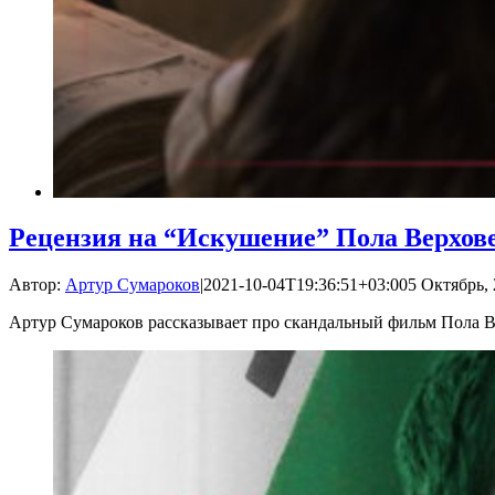
Рецензия на “Искушение” Пола Верхов
Автор:
Артур Сумароков
|
2021-10-04T19:36:51+03:00
5 Октябрь, 
Артур Сумароков рассказывает про скандальный фильм Пола 