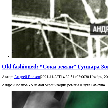
Old fashioned: “Соки земли” Гуннара З
Автор:
Андрей Волков
|
2021-11-28T14:32:51+03:00
30 Ноябрь, 20
Андрей Волков - о немой экранизации романа Кнута Гамсуна