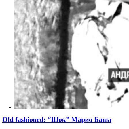
Old fashioned: “Шок” Марио Бавы