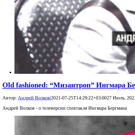
Old fashioned: “Мизантроп” Ингмара Б
Автор:
Андрей Волков
|
2021-07-25T14:29:22+03:00
27 Июль, 2021
Андрей Волков - о телеверсии спектакля Ингмара Бергмана