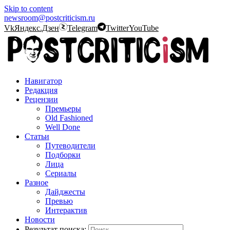
Skip to content
newsroom@postcriticism.ru
Vk
Яндекс.Дзен
Telegram
Twitter
YouTube
Навигатор
Редакция
Рецензии
Премьеры
Old Fashioned
Well Done
Статьи
Путеводители
Подборки
Лица
Сериалы
Разное
Дайджесты
Превью
Интерактив
Новости
Результат поиска: