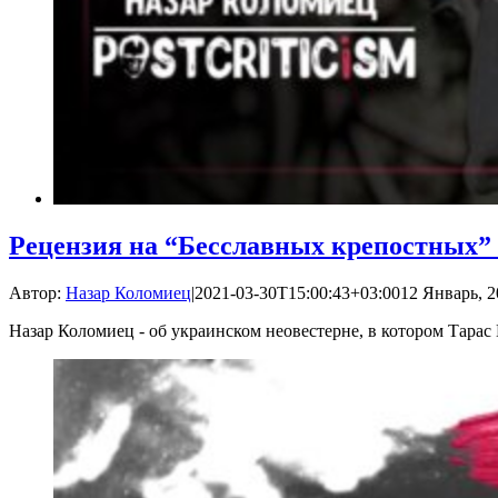
Рецензия на “Бесславных крепостных”
Автор:
Назар Коломиец
|
2021-03-30T15:00:43+03:00
12 Январь, 2
Назар Коломиец - об украинском неовестерне, в котором Тара