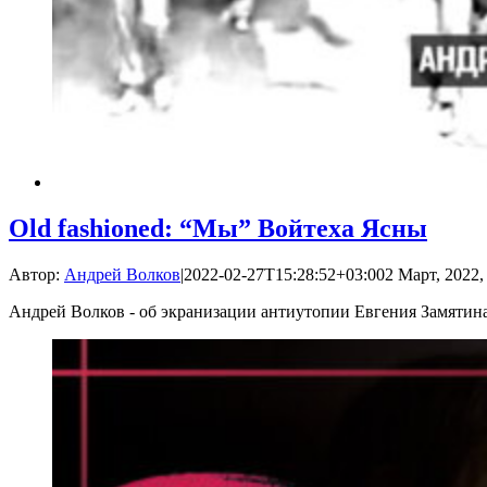
Old fashioned: “Мы” Войтеха Ясны
Автор:
Андрей Волков
|
2022-02-27T15:28:52+03:00
2 Март, 2022,
Андрей Волков - об экранизации антиутопии Евгения Замятин