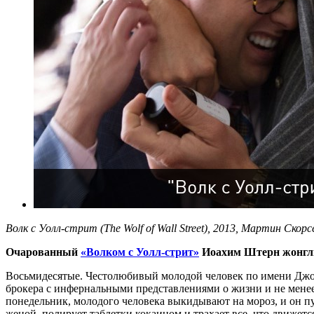
Волк с Уолл-стрит (The Wolf of Wall Street), 2013, Мартин Скорс
Очарованный
«Волком с Уолл-стрит»
Иоахим Штерн жонглир
Восьмидесятые. Честолюбивый молодой человек по имени Джор
брокера с инфернальными представлениями о жизни и не менее
понедельник, молодого человека выкидывают на мороз, и он пу
женой, полирует таблетки кокаином и трахает все, что движетс