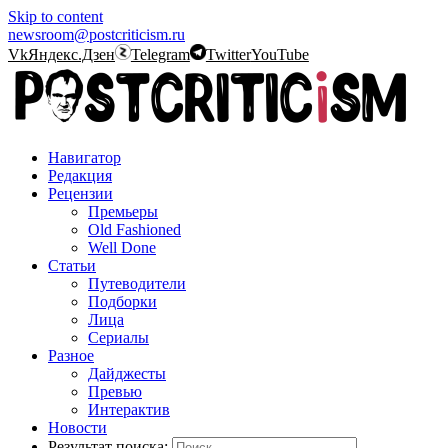
Skip to content
newsroom@postcriticism.ru
Vk
Яндекс.Дзен
Telegram
Twitter
YouTube
Навигатор
Редакция
Рецензии
Премьеры
Old Fashioned
Well Done
Статьи
Путеводители
Подборки
Лица
Сериалы
Разное
Дайджесты
Превью
Интерактив
Новости
Результат поиска: