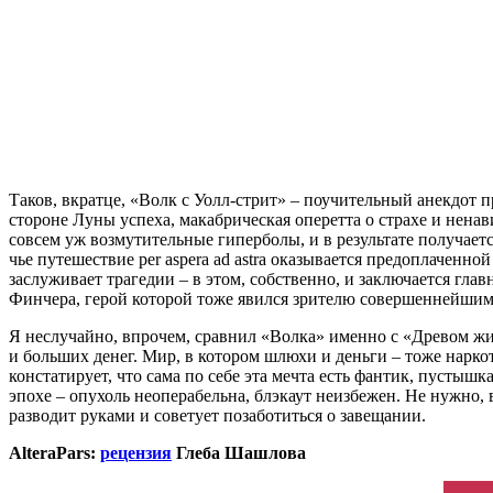
Таков, вкратце, «Волк с Уолл-стрит» – поучительный анекдот п
стороне Луны успеха, макабрическая оперетта о страхе и нена
совсем уж возмутительные гиперболы, и в результате получает
чье путешествие per aspera ad astra оказывается предоплаченно
заслуживает трагедии – в этом, собственно, и заключается гла
Финчера, герой которой тоже явился зрителю совершеннейши
Я неслучайно, впрочем, сравнил «Волка» именно с «Древом жиз
и больших денег. Мир, в котором шлюхи и деньги – тоже наркот
констатирует, что сама по себе эта мечта есть фантик, пустыш
эпохе – опухоль неоперабельна, блэкаут неизбежен. Не нужно, в
разводит руками и советует позаботиться о завещании.
AlteraPars:
рецензия
Глеба Шашлова