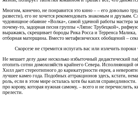
Многим, конечно, не понравится это кино – – его довольно труд
развести), его не хочется рекомендовать знакомым и друзьям.
чудовищное обаяние «Волка», самой удачной работы мастера за 
почему-то, задорная песня группы «Ляпис Трубецкой», рифмую
выражаясь, скрещивает бороды Рика Росса и Терренса Малика,
отборная матерщина. Вместо метафизических обобщений – секс
Скорсезе не стремится испугать вас или излечить пороки 
Не мешает делу даже несколько избыточный дидактический паф
отопить сотни домохозяйств крайнего Севера. Исполняющий о
Хилл дает стереотипного до карикатурности еврея, а невероятн
лучшее камео года. Подобных аттракционов здесь, кстати, нем
роль, если в этом мире осталась хотя бы капля справедливост
про корову, которая нужная самому, – всего и не перечислит
прелести.