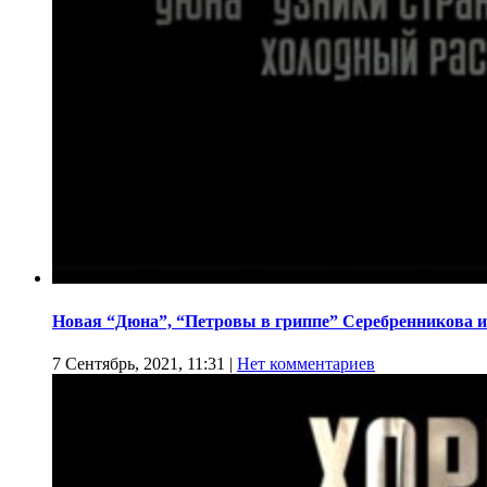
Новая “Дюна”, “Петровы в гриппе” Серебренникова и
7 Сентябрь, 2021, 11:31
|
Нет комментариев