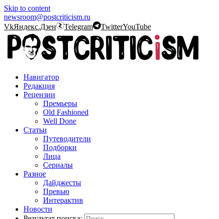
Skip to content
newsroom@postcriticism.ru
Vk
Яндекс.Дзен
Telegram
Twitter
YouTube
Навигатор
Редакция
Рецензии
Премьеры
Old Fashioned
Well Done
Статьи
Путеводители
Подборки
Лица
Сериалы
Разное
Дайджесты
Превью
Интерактив
Новости
Результат поиска: