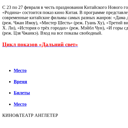
С 23 по 27 февраля в честь празднования Китайского Нового г
«Родина» состоится показ кино Китая. В программе представл
современные китайские фильмы самых разных жанров: «Дама 
(реж. Чжан Имоу), «Мистер Шесть» (реж. Гуань Ху), «Третий в
Х. Ли), «История о трёх городах» (реж. Мэйбл Чун), «И горы с
(реж. Цзя Чжанкэ). Вход на все показы свободный.
Цикл показов «Дальний свет»
Место
Время
Билеты
Место
КИНО&ТЕАТР АНГЛЕТЕР