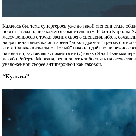
Казалось бы, тема супергероев уже до такой степени стала общ
новый взгляд на нее кажется сомнительным. Работа Кирилла Х
массу вопросов с точки зрения своего сценария, ибо, к сожале
нарративная виделка ошпарена “новой драмой” третьесортного 
кто я. Однако визуально “Голый” наконец даёт волю режиссерс
патологии, заставляя вспомнить не (с)только Яна Шванкмайер
макабр Роберта Моргана, реши он что-либо снять на отечестве
унавоженной скорее антигероикой как таковой.
“Культы”