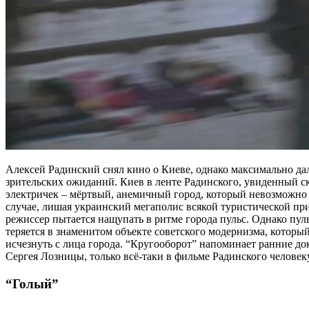
Алексей Радинский снял кино о Киеве, однако максимально да
зрительских ожиданий. Киев в ленте Радинского, увиденный ск
электричек – мёртвый, анемичный город, который невозможно 
случае, лишая украинский мегаполис всякой туристической пр
режиссер пытается нащупать в ритме города пульс. Однако пуль
теряется в знаменитом объекте советского модернизма, которы
исчезнуть с лица города. “Кругооборот” напоминает ранние д
Сергея Лозницы, только всё-таки в фильме Радинского человеку
“Голый”