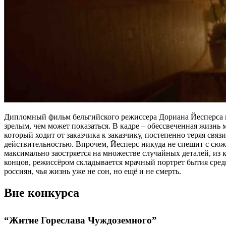
Дипломный фильм бельгийского режиссера Дориана Йесперса в
зрелым, чем может показаться. В кадре – обессвеченная жизнь 
который ходит от заказчика к заказчику, постепенно теряя свя
действительностью. Впрочем, Йесперс никуда не спешит с сюж
максимально заостряется на множестве случайных деталей, из к
концов, режиссёром складывается мрачный портрет бытия сред
россиян, чья жизнь уже не сон, но ещё и не смерть.
Вне конкурса
“Житие Гореслава Чуждоземного”