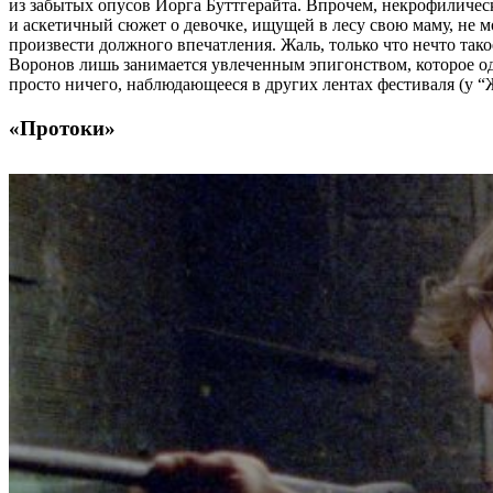
из забытых опусов Йорга Буттгерайта. Впрочем, некрофилическ
и аскетичный сюжет о девочке, ищущей в лесу свою маму, не мо
произвести должного впечатления. Жаль, только что нечто так
Воронов лишь занимается увлеченным эпигонством, которое о
просто ничего, наблюдающееся в других лентах фестиваля (у “
«Протоки»