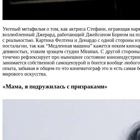
Уютный метафильм о том, как актриса Стефани, играющая нарк
возлюбленный Джерард, работающий Джейсоном Борном на пол
с реальностью. Картина Фелтена и Денардо с одной стороны из
ностальгии, так как “Медленная машина” кажется неким киноа
девяностых, этаким эрзацем студии Miramax. С другой сторон
точечно рефлексирует про нынешнее состояние киноиндустрии,
занимается собственной самоцензурой и боится вообще любого
опыта, забывая в общем-то что кинематограф это и есть самая 
мирового искусства.
«Мама, я подружилась с призраками»