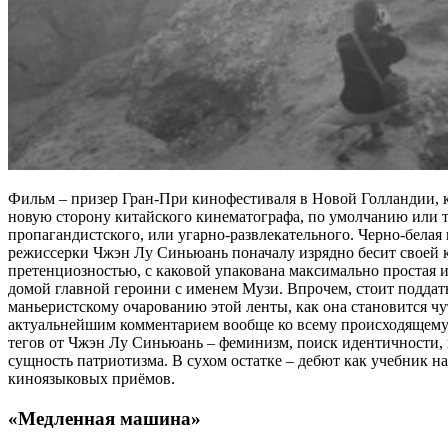
Фильм – призер Гран-При кинофестиваля в Новой Голландии, 
новую сторону китайского кинематографа, по умолчанию или т
пропагандистского, или угарно-развлекательного. Черно-белая
режиссерки Чжэн Лу Синьюань поначалу изрядно бесит своей
претенциозностью, с каковой упакована максимально простая 
домой главной героини с именем Музи. Впрочем, стоит поддат
маньеристскому очарованию этой ленты, как она становится чу
актуальнейшим комментарием вообще ко всему происходящему 
тегов от Чжэн Лу Синьюань – феминизм, поиск идентичности,
сущность патриотизма. В сухом остатке – дебют как учебник н
киноязыковых приёмов.
«Медленная машина»