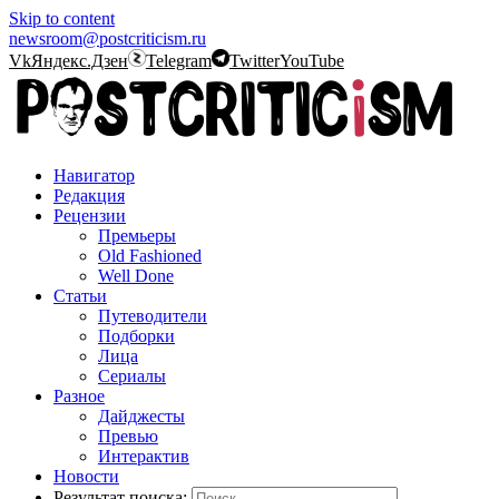
Skip to content
newsroom@postcriticism.ru
Vk
Яндекс.Дзен
Telegram
Twitter
YouTube
Навигатор
Редакция
Рецензии
Премьеры
Old Fashioned
Well Done
Статьи
Путеводители
Подборки
Лица
Сериалы
Разное
Дайджесты
Превью
Интерактив
Новости
Результат поиска: