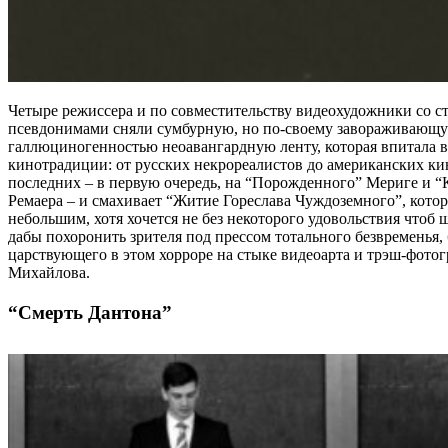
Четыре режиссера и по совместительству видеохудожники со 
псевдонимами сняли сумбурную, но по-своему завораживающу
галлюциногенностью неоавангардную ленту, которая впитала 
кинотрадиции: от русских некрореалистов до американских к
последних – в первую очередь, на “Порожденного” Мериге и 
Ремаера – и смахивает “Житие Гореслава Чуждоземного”, которо
небольшим, хотя хочется не без некоторого удовольствия чтоб 
дабы похоронить зрителя под прессом тотального безвременья, 
царствующего в этом хорроре на стыке видеоарта и трэш-фото
Михайлова.
“Смерть Дантона”