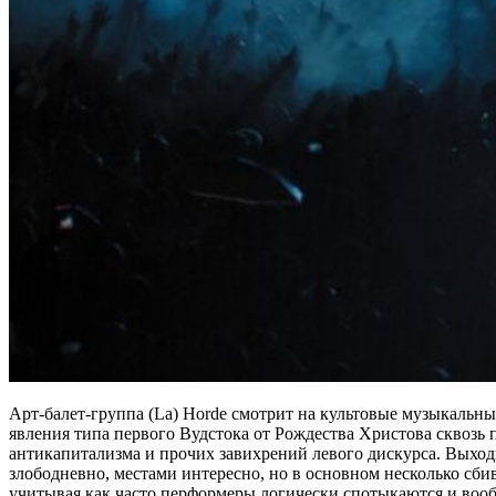
Арт-балет-группа (La) Horde смотрит на культовые музыкальн
явления типа первого Вудстока от Рождества Христова сквозь 
антикапитализма и прочих завихрений левого дискурса. Выхо
злободневно, местами интересно, но в основном несколько сби
учитывая как часто перформеры логически спотыкаются и воо