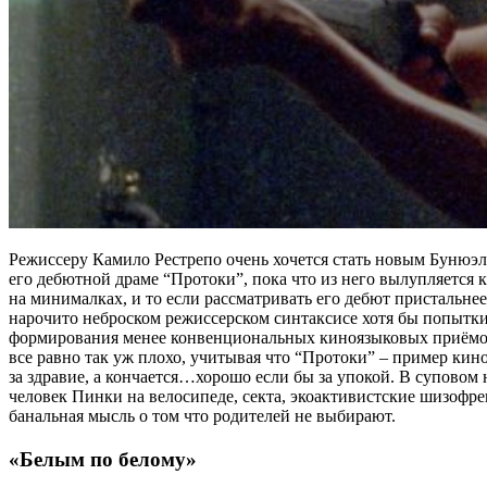
Режиссеру Камило Рестрепо очень хочется стать новым Бунюэле
его дебютной драме “Протоки”, пока что из него вылупляется 
на минималках, и то если рассматривать его дебют пристальнее
нарочито неброском режиссерском синтаксисе хотя бы попытк
формирования менее конвенциональных киноязыковых приёмов
все равно так уж плохо, учитывая что “Протоки” – пример кино
за здравие, а кончается…хорошо если бы за упокой. В суповом 
человек Пинки на велосипеде, секта, экоактивистские шизофр
банальная мысль о том что родителей не выбирают.
«Белым по белому»