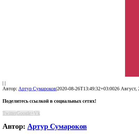
| |
Автор:
Артур Сумароков
|
2020-08-26T13:49:32+03:00
26 Август, 
Поделитесь ссылкой в социальных сетях!
Twitter
Google+
Vk
Автор:
Артур Сумароков