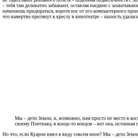
– тебя там деликатно забывают, оставляя наедине с захватыва
начинаешь придираться, воротя нос от его компьютерного прои
что намертво притянут к креслу в кинотеатре – шалость удалась
Мы – дети Земли, и, возможно, нам просто не место в кос
своему Понтиаку, в конце-то концов – вот она, истинна
Но что, если Куарон имел в виду совсем иное? Мы – дети Земли