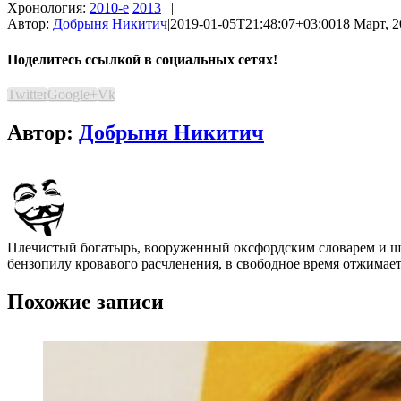
Хронология:
2010-е
2013
| |
Автор:
Добрыня Никитич
|
2019-01-05T21:48:07+03:00
18 Март, 2
Поделитесь ссылкой в социальных сетях!
Twitter
Google+
Vk
Автор:
Добрыня Никитич
Плечистый богатырь, вооруженный оксфордским словарем и шап
бензопилу кровавого расчленения, в свободное время отжимает
Похожие записи