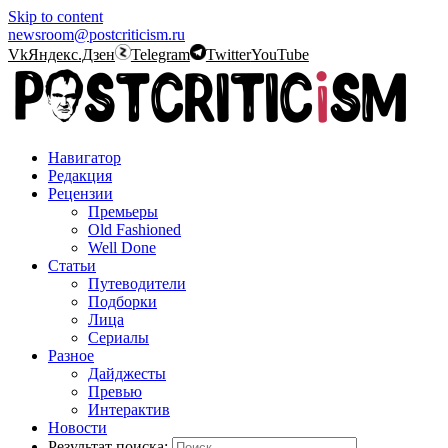
Skip to content
newsroom@postcriticism.ru
Vk
Яндекс.Дзен
Telegram
Twitter
YouTube
Навигатор
Редакция
Рецензии
Премьеры
Old Fashioned
Well Done
Статьи
Путеводители
Подборки
Лица
Сериалы
Разное
Дайджесты
Превью
Интерактив
Новости
Результат поиска: