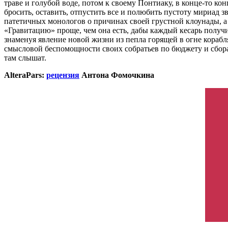
траве и голубой воде, потом к своему Понтиаку, в конце-то ко
бросить, оставить, отпустить все и полюбить пустоту мириад 
патетичных монологов о причинах своей грустной клоунады, а 
«Гравитацию» проще, чем она есть, дабы каждый кесарь получил
знаменуя явление новой жизни из пепла горящей в огне корабл
смысловой беспомощности своих собратьев по бюджету и сборам
там слышат.
AlteraPars:
рецензия
Антона Фомочкина