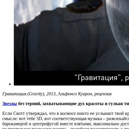
Гравитация (Gravity), 2013, Альфонсо Куарон, рецензия
Звезды
без терний, захватывающие дух красоты и гулкая т
Если Скотт утверждал, что в космосе никто не услышит твой к
смысле: вот тебе 3D, вот соответствующая музыка – развлекай
барокамерой и центрифугой вместе взятыми, максимально дост
не тщательнее реального полета – подобная педантичность с л