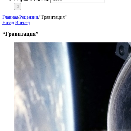
Главная
/
Рецензии
/
“Гравитация”
Назад
Вперед
“Гравитация”