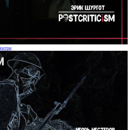
Гентри