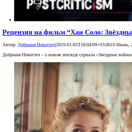
Рецензия на фильм “Хан Соло: Звёздны
Автор:
Добрыня Никитич
|
2019-01-05T18:04:09+03:00
10 Июнь, 2
Добрыня Никитич – о новом эпизоде сериала «Звездные войны