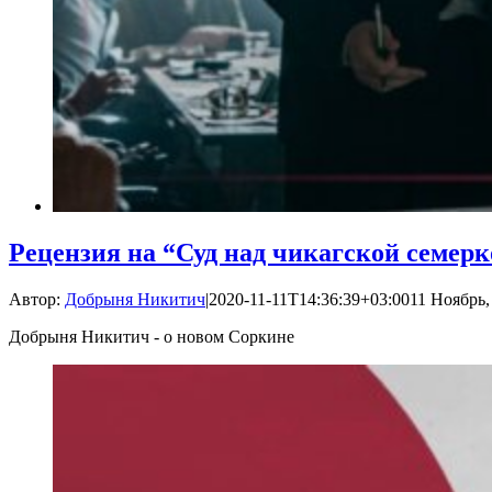
Рецензия на “Суд над чикагской семер
Автор:
Добрыня Никитич
|
2020-11-11T14:36:39+03:00
11 Ноябрь,
Добрыня Никитич - о новом Соркине