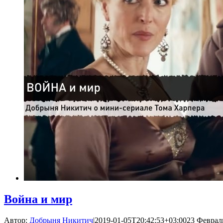
Война и мир
Автор:
Добрыня Никитич
|
2019-01-05T20:42:53+03:00
23 Февраль