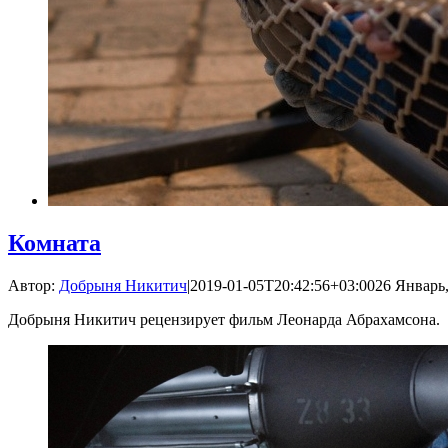
Комната
Автор:
Добрыня Никитич
|
2019-01-05T20:42:56+03:00
26 Январь,
Добрыня Никитич рецензирует фильм Леонарда Абрахамсона.