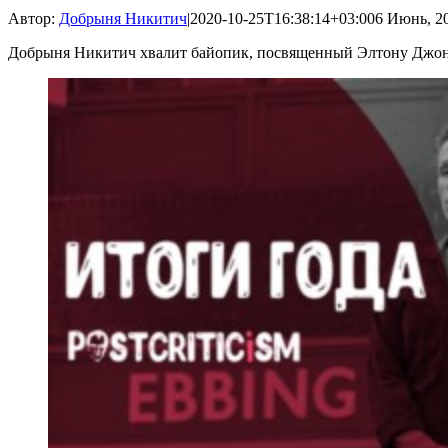
Автор:
Добрыня Никитич
|
2020-10-25T16:38:14+03:00
6 Июнь, 20
Добрыня Никитич хвалит байопик, посвященный Элтону Джону