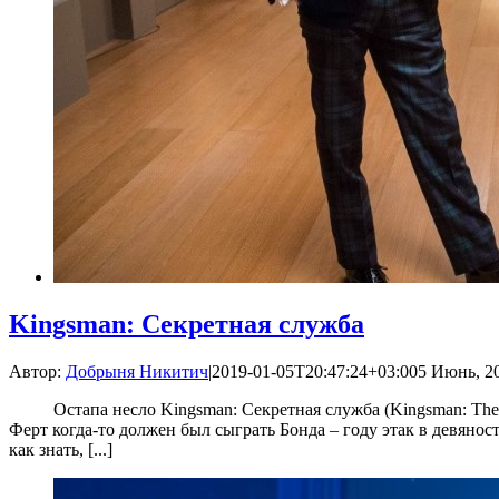
Kingsman: Секретная служба
Автор:
Добрыня Никитич
|
2019-01-05T20:47:24+03:00
5 Июнь, 20
Остапа несло Kingsman: Секретная служба (Kingsman: The S
Ферт когда-то должен был сыграть Бонда – году этак в девяно
как знать, [...]