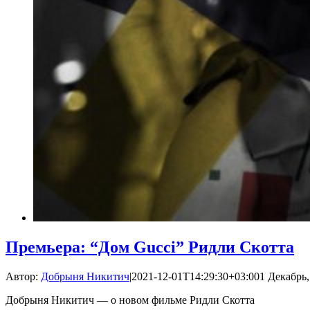
Премьера: “Дом Gucci” Ридли Скотта
Автор:
Добрыня Никитич
|
2021-12-01T14:29:30+03:00
1 Декабрь,
Добрыня Никитич — о новом фильме Ридли Скотта