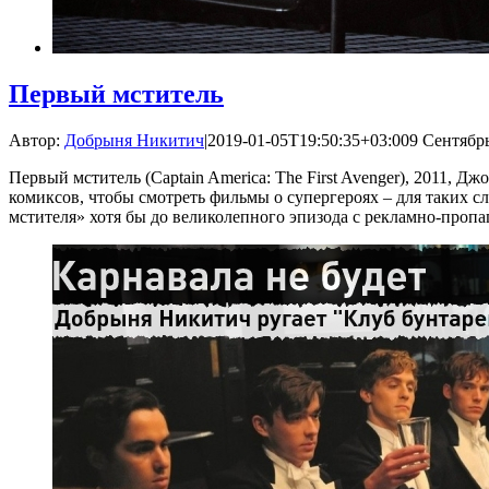
Первый мститель
Автор:
Добрыня Никитич
|
2019-01-05T19:50:35+03:00
9 Сентябрь
Первый мститель (Captain America: The First Avenger), 2011,
комиксов, чтобы смотреть фильмы о супергероях – для таких с
мстителя» хотя бы до великолепного эпизода с рекламно-пропаг