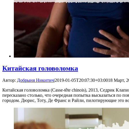
Китайская головоломка
Автор:
Добрыня Никитич
|
2019-01-05T20:07:30+03:00
18 Март, 2
Китайская головоломка (Casse-tête chinois), 2013, Седрик К
пересказано столько, что очередная попытка высказаться по пов
городом. Дюрис, Тоту, Де Франс и Райли, пилотирующие это воз