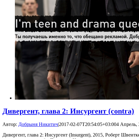
Дивергент, глава 2: Инсургент (contra)
Автор:
Добрыня Никитич
|
2017-02-07T20:54:05+03:00
4 Апрель, 
Дивергент, глава 2: Инсургент (Insurgent), 2015, Роберт Швен