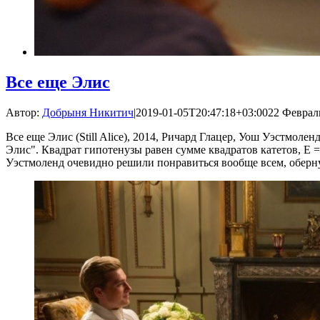
Все еще Элис
Автор:
Добрыня Никитич
|
2019-01-05T20:47:18+03:00
22 Февраль
Все еще Элис (Still Alice), 2014, Ричард Глацер, Уош Уэстмо
Элис". Квадрат гипотенузы равен сумме квадратов катетов, E =
Уэстмоленд очевидно решили понравиться вообще всем, обернув