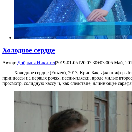
Холодное сердце
Автор:
Добрыня Никитич
|
2019-01-05T20:07:30+03:00
5 Май, 201
Холодное сердце (Frozen), 2013, Крис Бак, Дженнифер Ли Д
принцессы на первых ролях, песни-пляски, вроде милые второ
просмотр, солидную кассу и, как следствие, длиннющее сарафан