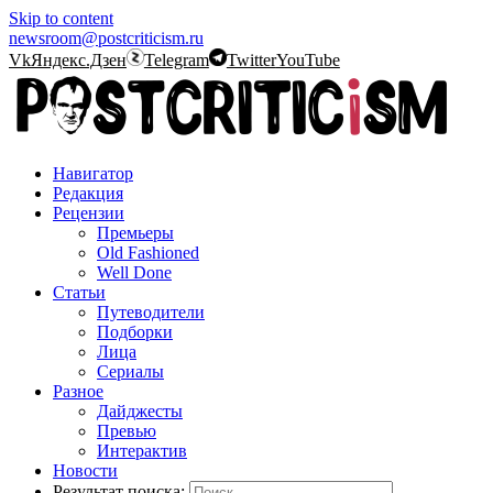
Skip to content
newsroom@postcriticism.ru
Vk
Яндекс.Дзен
Telegram
Twitter
YouTube
Навигатор
Редакция
Рецензии
Премьеры
Old Fashioned
Well Done
Статьи
Путеводители
Подборки
Лица
Сериалы
Разное
Дайджесты
Превью
Интерактив
Новости
Результат поиска: