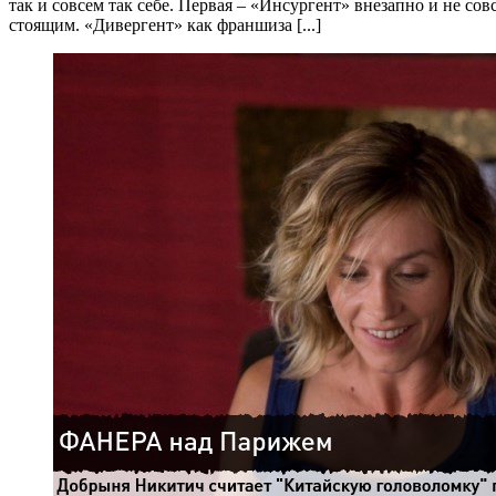
так и совсем так себе. Первая – «Инсургент» внезапно и не сов
стоящим. «Дивергент» как франшиза [...]