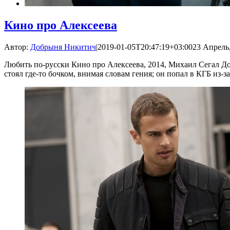
Кино про Алексеева
Автор:
Добрыня Никитич
|
2019-01-05T20:47:19+03:00
23 Апрель,
Любить по-русски Кино про Алексеева, 2014, Михаил Сегал До
стоял где-то бочком, внимая словам гения; он попал в КГБ из-з