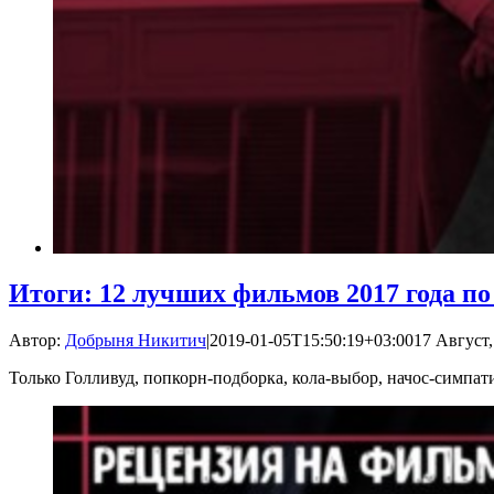
Итоги: 12 лучших фильмов 2017 года п
Автор:
Добрыня Никитич
|
2019-01-05T15:50:19+03:00
17 Август,
Только Голливуд, попкорн-подборка, кола-выбор, начос-симпат