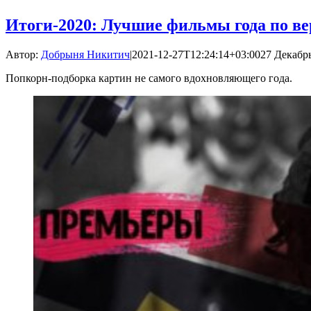
Итоги-2020: Лучшие фильмы года по в
Автор:
Добрыня Никитич
|
2021-12-27T12:24:14+03:00
27 Декабрь
Попкорн-подборка картин не самого вдохновляющего года.