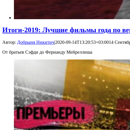
Итоги-2019: Лучшие фильмы года по в
Автор:
Добрыня Никитич
|
2020-09-14T13:20:53+03:00
14 Сентябр
От братьев Сэфди до Фернанду Мейреллиша