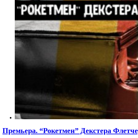
Премьера. “Рокетмен” Декстера Флетч