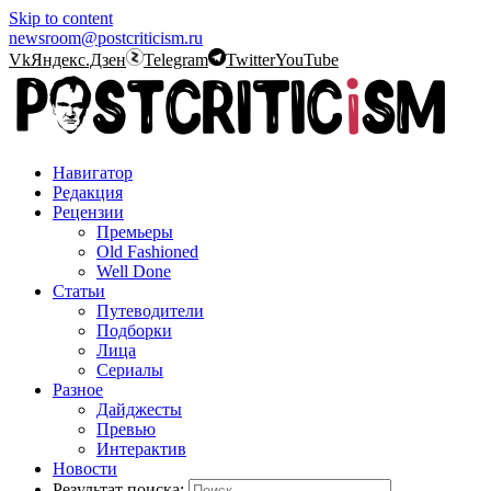
Skip to content
newsroom@postcriticism.ru
Vk
Яндекс.Дзен
Telegram
Twitter
YouTube
Навигатор
Редакция
Рецензии
Премьеры
Old Fashioned
Well Done
Статьи
Путеводители
Подборки
Лица
Сериалы
Разное
Дайджесты
Превью
Интерактив
Новости
Результат поиска: