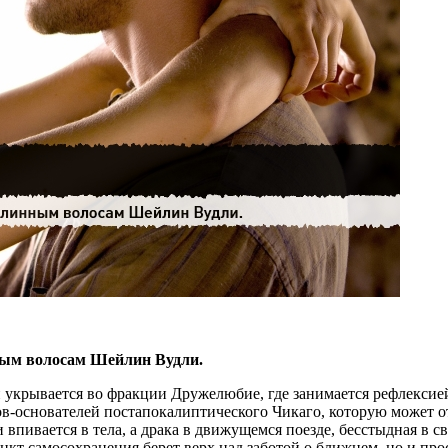
ным волосам Шейлин Вудли.
 укрывается во фракции Дружелюбие, где занимается рефлексие
в-основателей постапокалиптического Чикаго, которую может от
впивается в тела, а драка в движущемся поезде, бесстыдная в с
нкт самосохранения берет верх над заботой о ближнем, но и про