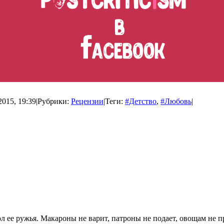
2015, 19:39
|
Рубрики:
Рецензии
|
Теги:
#Детство
,
#Любовь
|
вол ее ружья. Макароны не варит, патроны не подает, овощам не 