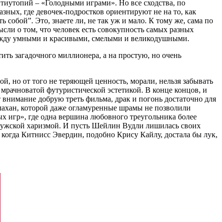
нтиутопий – «Голодными играми». Но все сходства, по
азных, где девочек-подростков ориентируют не на то, как
 собой”. Это, знаете ли, не так уж и мало. К тому же, сама по
сли о том, что человек есть совокупность самых разных
 между умными и красивыми, смелыми и великодушными.
тить загадочного миллионера, а на простую, но очень
й, но от того не теряющей ценность, морали, нельзя забывать
 мрачноватой футуристической эстетикой. В конце концов, и
 внимание добрую треть фильма, драк и погонь достаточно для
лахан, которой даже огламуренные шрамы не позволили
ых игр», где одна вершина любовного треугольника более
й мужской харизмой. И пусть Шейлин Вудли лишилась своих
 когда Китнисс Эвердин, подобно Крису Кайлу, достала бы лук,