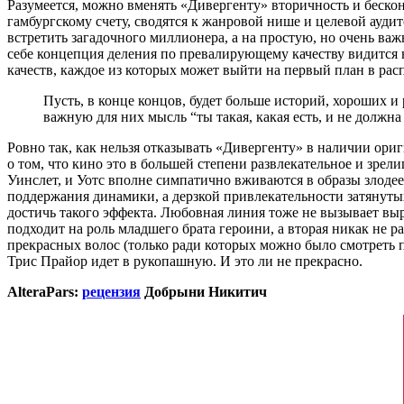
Разумеется, можно вменять «Дивергенту» вторичность и беско
гамбургскому счету, сводятся к жанровой нише и целевой аудит
встретить загадочного миллионера, а на простую, но очень важну
себе концепция деления по превалирующему качеству видится н
качеств, каждое из которых может выйти на первый план в ра
Пусть, в конце концов, будет больше историй, хороших и 
важную для них мысль “ты такая, какая есть, и не должна
Ровно так, как нельзя отказывать «Дивергенту» в наличии ори
о том, что кино это в большей степени развлекательное и зре
Уинслет, и Уотс вполне симпатично вживаются в образы злодее
поддержания динамики, а дерзкой привлекательности затянут
достичь такого эффекта. Любовная линия тоже не вызывает выр
подходит на роль младшего брата героини, а вторая никак не
прекрасных волос (только ради которых можно было смотреть п
Трис Прайор идет в рукопашную. И это ли не прекрасно.
AlteraPars:
рецензия
Добрыни Никитич