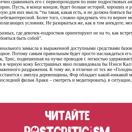
нечно сравнивать его с первопроходцем по ниве подростковых а
ории. Пусть, в конце концов, будет больше историй, хороших и р
ю для них мысль “ты такая, какая есть, и не должна бояться быть
ебезынтересной. Более того, сложно придумать что-то вернее мы
сполагающих условиях. Не разорваться же, как в том анекдоте,
разных, где девочек-подростков ориентируют не на то, как встре
 бояться быть собой”.
гинального замысла и выраженной доступными средствами базово
лищное. Потому самым правильным будет просто наслаждаться его
к, Трис, подвешенная на пучке проводов с легкостью удерживает
ых в черную кожу Бесстрашных явно позавидовала бы Нэнси Кал
аженного раздражения. К тому же, в отличие от тех же «Голодн
 расстанется с амплуа деревенщины, Фор обладает какой-никако
оследний фильм Араки – смотреть и медитировать), в ситуации,