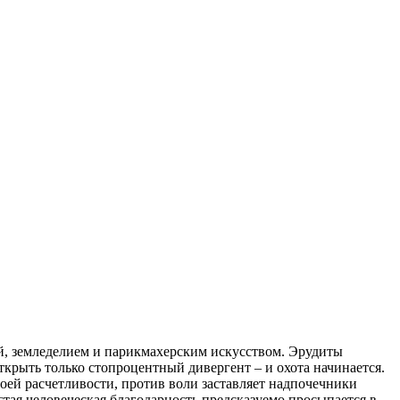
й, земледелием и парикмахерским искусством. Эрудиты
крыть только стопроцентный дивергент – и охота начинается.
воей расчетливости, против воли заставляет надпочечники
стая человеческая благодарность предсказуемо просыпается в