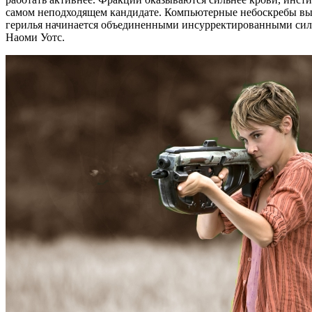
самом неподходящем кандидате. Компьютерные небоскребы выр
герилья начинается объединенными инсурректированными сила
Наоми Уотс.