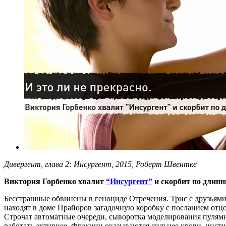
Дивергент, глава 2: Инсургент, 2015, Роберт Швентке
Виктория Горбенко хвалит
“Инсургент”
и скорбит по длин
Бесстрашные обвинены в геноциде Отречения. Трис с друзьями
находят в доме Прайоров загадочную коробку с посланием отцо
Строчат автоматные очереди, сыворотка моделирования пулями 
работать активнее. Фракции оказываются сильнее крови, инсти