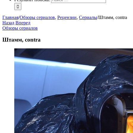
Главная
/
Обзоры сериалов
,
Рецензии
,
Сериалы
/
Штамм, contra
Назад
Вперед
Обзоры сериалов
Штамм, contra