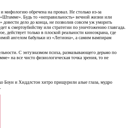
и мифологию обречена на провал. Не столько из-за
 в «Штамме». Будь то «неправильность» вечной жизни или
 довести дело до конца, не позволив совсем уж уморить
дет к смертоубийству или стратегии по уничтожению главгада.
, действует только в плоской реальности киноэкрана, где
жимой ангелом бабульки из «Легиона», а самим вампирам
льности. С энтузиазмом психа, размазывающего дерьмо по
ме» на все чисто физиологическая точка зрения, то не
ко Боуи и Хиддлстон хитро прищурили алые глаза, мудро
.