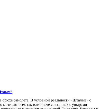
тамм”
.
 в брюхе самолета. В условной реальности «Штамма» с
о мотивам всех так или иначе связанных с упырями
на человечных и сексуальных упырей Джордана, Копполы и