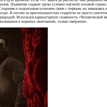
иалов. Подменяя сладкие грезы условно научной основой сериал
охраняя и подпитывая иллюзию связи с первым, но замыкаясь н
льтуре. В погоне за оригинальностью создатели не просто уничт
 природой. Используя карикатурную спаянность «Человеческой 
окалывания в нервных окончаниях, только омерзение.