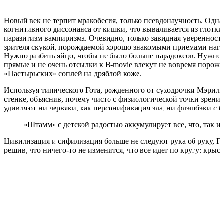
Новый век не терпит мракобесия, только псевдонаучность. Одн
когнитивного диссонанса от кишки, что вываливается из глотки
паразитизм вампиризма. Очевидно, только завидная увереннос
зрителя скукой, порождаемой хорошо знакомыми приемами нагн
Нужно разбить яйцо, чтобы не было больше парадоксов. Нужно 
прямые и не очень отсылки к B-movie влекут не вовремя порож
«Пастырьских» соплей на дряблой коже.
Используя типического Гота, рожденного от суходрочки Мэрил
стенке, объяснив, почему чисто с физиологической точки зрени
удивляют ни червяки, как персонификация зла, ни флэшбэки 
«Штамм» с детской радостью аккумулирует все, что, так 
Цивилизация и сифилизация больше не следуют рука об руку, 
решив, что ничего-то не изменится, что все идет по кругу: кры