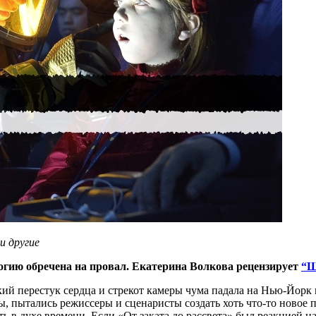
и другие
огию обречена на провал. Екатерина Волкова рецензирует
“Ш
кий перестук сердца и стрекот камеры чума падала на Нью-Йорк
, пытались режиссеры и сценаристы создать хоть что-то новое п
ь в духе времени. Если «От заката до рассвета» был реакцией 