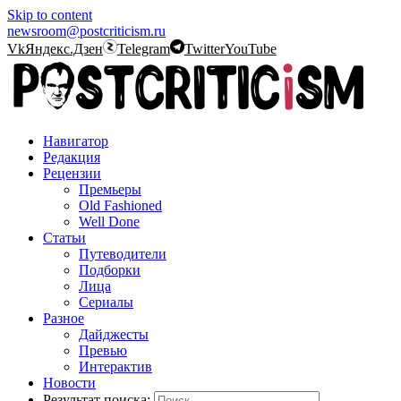
Skip to content
newsroom@postcriticism.ru
Vk
Яндекс.Дзен
Telegram
Twitter
YouTube
Навигатор
Редакция
Рецензии
Премьеры
Old Fashioned
Well Done
Статьи
Путеводители
Подборки
Лица
Сериалы
Разное
Дайджесты
Превью
Интерактив
Новости
Результат поиска: