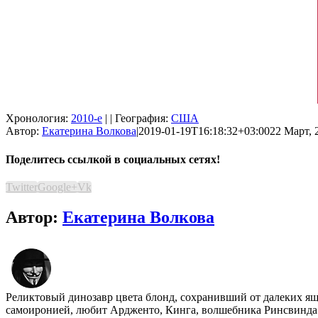
Хронология:
2010-е
| | География:
США
Автор:
Екатерина Волкова
|
2019-01-19T16:18:32+03:00
22 Март, 
Поделитесь ссылкой в социальных сетях!
Twitter
Google+
Vk
Автор:
Екатерина Волкова
Реликтовый динозавр цвета блонд, сохранивший от далеких я
самоиронией, любит Ардженто, Кинга, волшебника Ринсвинда и