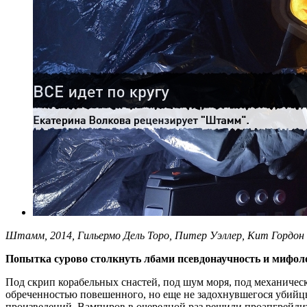
Штамм, 2014, Гильермо Дель Торо, Питер Уэллер, Кит Гордон 
Попытка сурово столкнуть лбами псевдонаучность и мифол
Под скрип корабельных снастей, под шум моря, под механичес
обреченностью повешенного, но еще не задохнувшегося убийцы
произведений. Вампиров в очередной раз решили проапгрейдит