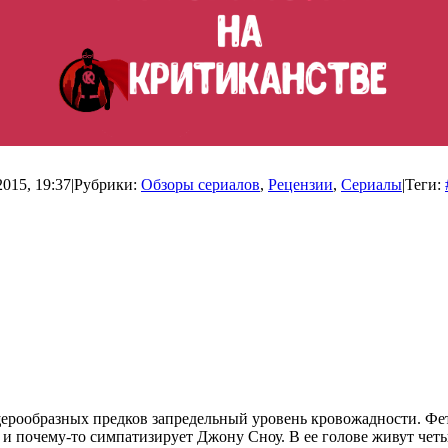
2015, 19:37
|
Рубрики:
Обзоры сериалов
,
Рецензии
,
Сериалы
|
Теги:
щерообразных предков запредельный уровень кровожадности. Фет
 почему-то симпатизирует Джону Сноу. В ее голове живут четыр