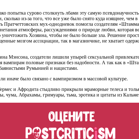
ако попытка сурово столкнуть лбами эту самую псевдонаучность 
, сколько из-за того, что все уже было снято куда изящнее, чем
ть Пратчеттовских мух-однодневок помогла создателям «Штамма»
етания атмосферы, рассуждениями о природе любви, которая ве
уничтожить Хозяина, чтобы не было больше зла. Решение простое
денные мозгом ассоциации, так в магазинчике, не хватает одер
ина Мэнсона, создатели лишили упырей сексуальной привлекате
я вампирам половые признаки без надобности. А так как в «Штам
с баянистыми Румынией и нацистами.
или иначе было связано с вампиризмом в массовой культуре.
Гермес и Афродита стыдливо прикрыли мраморные телеса и толь
сы, чума, Абрахамы, гримуары, тьма, эротика и цитаты из Кальме