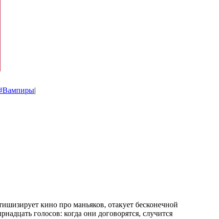
#Вампиры
|
ишизирует кино про маньяков, отакует бесконечной
надцать голосов: когда они договорятся, случится