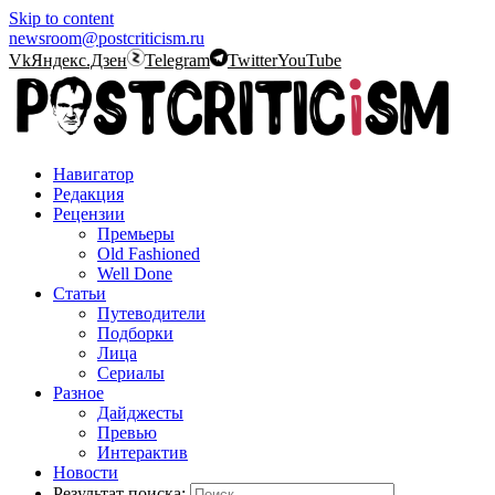
Skip to content
newsroom@postcriticism.ru
Vk
Яндекс.Дзен
Telegram
Twitter
YouTube
Навигатор
Редакция
Рецензии
Премьеры
Old Fashioned
Well Done
Статьи
Путеводители
Подборки
Лица
Сериалы
Разное
Дайджесты
Превью
Интерактив
Новости
Результат поиска: