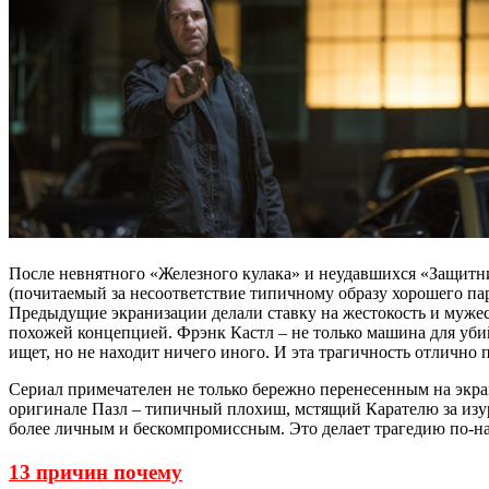
После невнятного «Железного кулака» и неудавшихся «Защитник
(почитаемый за несоответствие типичному образу хорошего 
Предыдущие экранизации делали ставку на жестокость и мужест
похожей концепцией. Фрэнк Кастл – не только машина для уби
ищет, но не находит ничего иного. И эта трагичность отлично п
Сериал примечателен не только бережно перенесенным на экран
оригинале Пазл – типичный плохиш, мстящий Карателю за изур
более личным и бескомпромиссным. Это делает трагедию по-на
13 причин почему