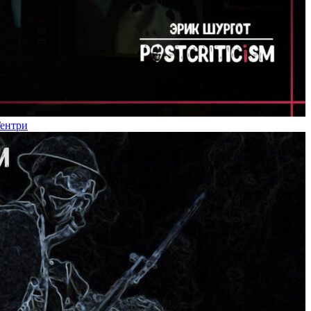
Гентри