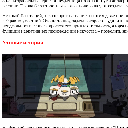
80-е. Безработная актриса и неудачница по жизни Рут Уайлдер 
реслинг. Такова бесхитростная завязка нового шоу от создате
Не такой блестящий, как говорит название, но этим даже прив
всё равно уместной. Это не то шоу, задача которого – удивить
неидеальности сериала кроется его привлекательность, а иде
функций нарративных произведений искусства – позволить зри
Утиные истории
На фоне общенародного недовольства новыми сериями “Просто