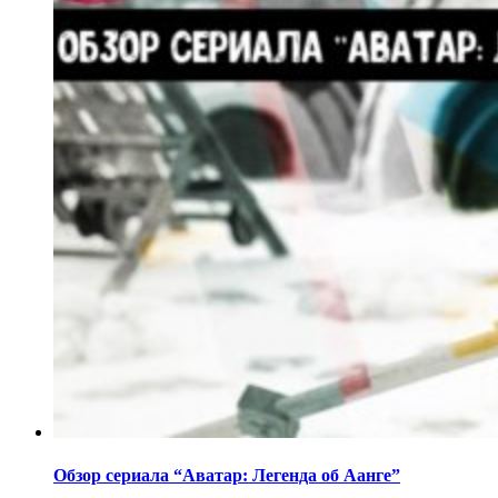
Обзор сериала “Аватар: Легенда об Аанге”