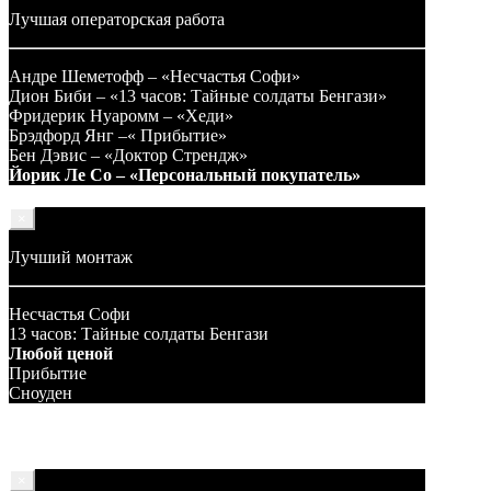
Лучшая операторская работа
Андре Шеметофф – «Несчастья Софи»
Дион Биби – «13 часов: Тайные солдаты Бенгази»
Фридерик Нуаромм – «Хеди»
Брэдфорд Янг –« Прибытие»
Бен Дэвис – «Доктор Стрендж»
Йорик Ле Со – «Персональный покупатель»
×
Лучший монтаж
Несчастья Софи
13 часов: Тайные солдаты Бенгази
Любой ценой
Прибытие
Сноуден
×