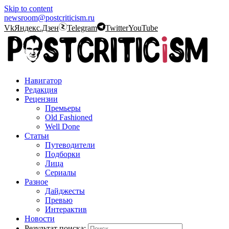
Skip to content
newsroom@postcriticism.ru
Vk
Яндекс.Дзен
Telegram
Twitter
YouTube
Навигатор
Редакция
Рецензии
Премьеры
Old Fashioned
Well Done
Статьи
Путеводители
Подборки
Лица
Сериалы
Разное
Дайджесты
Превью
Интерактив
Новости
Результат поиска: