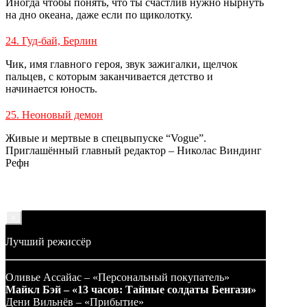
Иногда чтобы понять, что ты счастлив нужно нырнуть
на дно океана, даже если по щиколотку.
24. Гуд-бай, Берлин
Чик, имя главного героя, звук зажигалки, щелчок
пальцев, с которым заканчивается детство и
начинается юность.
25. Неоновый демон
Живые и мертвые в спецвыпуске “Vogue”.
Приглашённый главный редактор – Николас Виндинг
Рефн
×
Лучший режиссёр
Оливье Ассайас – «Персональный покупатель»
Майкл Бэй – «13 часов: Тайные солдаты Бенгази»
Дени Вильнёв – «Прибытие»