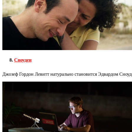
Сноуден
Джозеф Гордон Левитт натурально становится Эдвардом Сноуд