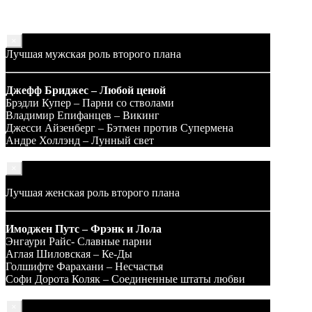
×
Лучшая мужская роль второго плана
Джефф Бриджес – Любой ценой
Брэдли Купер – Парни со стволами
Владимир Епифанцев – Викинг
Джесси Айзенберг – Бэтмен против Супермена
Андре Холлэнд – Лунный свет
×
Лучшая женская роль второго плана
Имоджен Путс – Фрэнк и Лола
Энгаури Райс- Славные парни
Аглая Шиловская – Ке-Ды
Голшифте Фарахани – Несчастья
Софи Дорота Коляк – Соединенные штаты любви
×