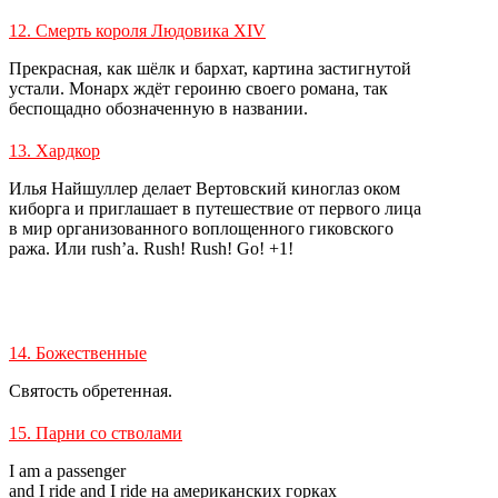
12. Смерть короля Людовика XIV
Прекрасная, как шёлк и бархат, картина застигнутой
устали. Монарх ждёт героиню своего романа, так
беспощадно обозначенную в названии.
13. Хардкор
Илья Найшуллер делает Вертовский киноглаз оком
киборга и приглашает в путешествие от первого лица
в мир организованного воплощенного гиковского
ража. Или rush’а. Rush! Rush! Go! +1!
14. Божественные
Святость обретенная.
15. Парни со стволами
I am a passenger
and I ride and I ride на американских горках