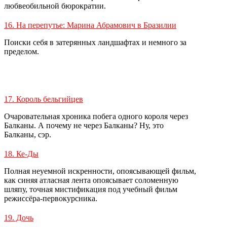
любвеобильной бюрократии.
16. На перепутье: Марина Абрамович в Бразилии
Поиски себя в затерянных ландшафтах и немного за
пределом.
17. Король бельгийцев
Очаровательная хроника побега одного короля через
Балканы. А почему не через Балканы? Ну, это
Балканы, сэр.
18. Ке-Ды
Полная неуемной искренности, опоясывающей фильм,
как синяя атласная лента опоясывает соломенную
шляпу, точная мистификация под учебный фильм
режиссёра-первокурсника.
19. Дочь