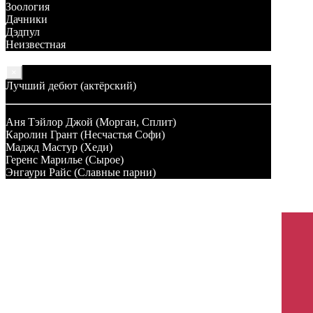
Зоология
Дачники
Дэдпул
Неизвестная
×
Лучший дебют (актёрский)
Аня Тэйлор Джой (Морган, Сплит)
Каролин Грант (Несчастья Софи)
Маджд Мастур (Хеди)
Геренс Марилье (Сырое)
Энгаури Райс (Славные парни)