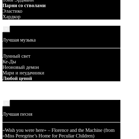
Парни со стволами
Эластико
Хардкор
×
Лучшая музыка
Лунный свет
Ке-Ды
Неоновый демон
Мари и неудачники
Любой ценой
×
Лучшая песня
«Wish you were here» – Florence and the Machine (from
«Miss Peregrine’s Home for Peculiar Children)