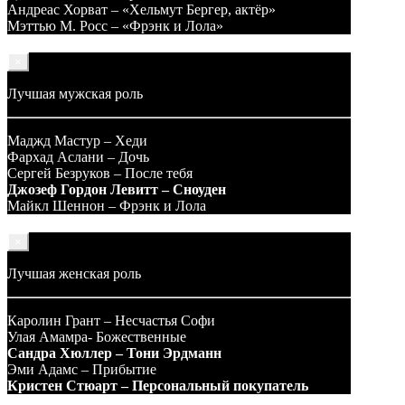
Андреас Хорват – «Хельмут Бергер, актёр»
Мэттью М. Росс – «Фрэнк и Лола»
×
Лучшая мужская роль
Маджд Мастур – Хеди
Фархад Аслани – Дочь
Сергей Безруков – После тебя
Джозеф Гордон Левитт – Сноуден
Майкл Шеннон – Фрэнк и Лола
×
Лучшая женская роль
Каролин Грант – Несчастья Софи
Улая Амамра- Божественные
Сандра Хюллер – Тони Эрдманн
Эми Адамс – Прибытие
Кристен Стюарт – Персональный покупатель