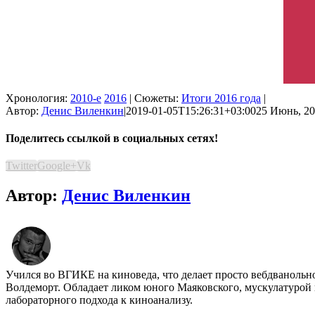
Хронология:
2010-е
2016
| Сюжеты:
Итоги 2016 года
|
Автор:
Денис Виленкин
|
2019-01-05T15:26:31+03:00
25 Июнь, 20
Поделитесь ссылкой в социальных сетях!
Twitter
Google+
Vk
Автор:
Денис Виленкин
Учился во ВГИКЕ на киноведа, что делает просто вебдванольн
Волдеморт. Обладает ликом юного Маяковского, мускулатурой 
лабораторного подхода к киноанализу.