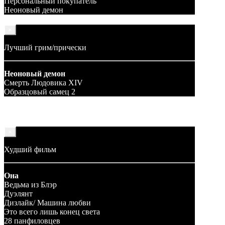
Персональный покупатель
Неоновый демон
×
Лучший грим/прически
Неоновый демон
Смерть Людовика XIV
Образцовый самец 2
×
Худший фильм
Она
Ведьма из Блэр
Дуэлянт
Дизлайк/ Машина любви
Это всего лишь конец света
28 панфиловцев