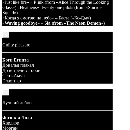
«Just like fire» – P!ink (from «Alice Through the Looking
Glass») «Heathens»- twenty one pilots (from «Suicide
Squad»)
«Когда я смотрю на небо» – Баста («Ке-Ды»)
«Waving goodbye» – Sia (from «The Neon Demon»)
×
Guilty pleasure
Боги Египта
Дональд плакал
До встречи с тобой
Сент-Амур
Эластико
×
Лучший дебют
Фрэнк и Лола
Хардкор
Морган