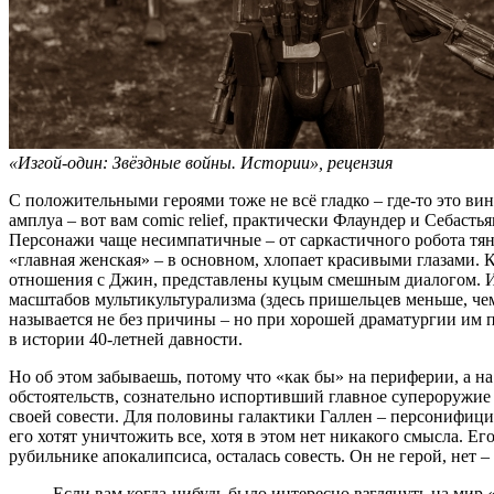
«Изгой-один: Звёздные войны. Истории», рецензия
С положительными героями тоже не всё гладко – где-то это вин
амплуа – вот вам comic relief, практически Флаундер и Себасть
Персонажи чаще несимпатичные – от саркастичного робота тян
«главная женская» – в основном, хлопает красивыми глазами. 
отношения с Джин, представлены куцым смешным диалогом. Ис
масштабов мультикультурализма (здесь пришельцев меньше, чем
называется не без причины – но при хорошей драматургии им 
в истории 40-летней давности.
Но об этом забываешь, потому что «как бы» на периферии, а на 
обстоятельств, сознательно испортивший главное супероружие 
своей совести. Для половины галактики Галлен – персонифицир
его хотят уничтожить все, хотя в этом нет никакого смысла. Ег
рубильнике апокалипсиса, осталась совесть. Он не герой, нет –
Если вам когда-нибудь было интересно взглянуть на мир 