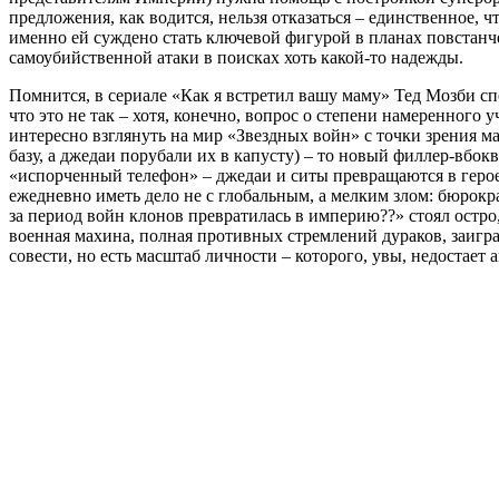
предложения, как водится, нельзя отказаться – единственное, ч
именно ей суждено стать ключевой фигурой в планах повстанч
самоубийственной атаки в поисках хоть какой-то надежды.
Помнится, в сериале «Как я встретил вашу маму» Тед Мозби сп
что это не так – хотя, конечно, вопрос о степени намеренного
интересно взглянуть на мир «Звездных войн» с точки зрения 
базу, а джедаи порубали их в капусту) – то новый филлер-вбок
«испорченный телефон» – джедаи и ситы превращаются в героев
ежедневно иметь дело не с глобальным, а мелким злом: бюрокр
за период войн клонов превратилась в империю??» стоял остро,
военная махина, полная противных стремлений дураков, заигра
совести, но есть масштаб личности – которого, увы, недостает