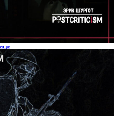
Гентри