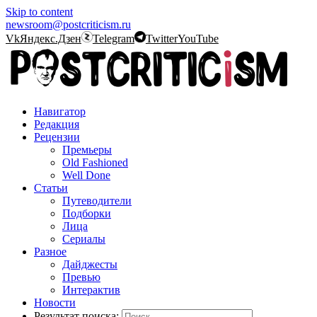
Skip to content
newsroom@postcriticism.ru
Vk
Яндекс.Дзен
Telegram
Twitter
YouTube
Навигатор
Редакция
Рецензии
Премьеры
Old Fashioned
Well Done
Статьи
Путеводители
Подборки
Лица
Сериалы
Разное
Дайджесты
Превью
Интерактив
Новости
Результат поиска: