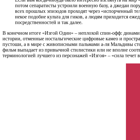
потом сепаратисты устроили военную базу, а джедаи пору
всех прошлых эпизодов проходят через «испорченный тел
некое подобие культа для гиков, а людям приходится еж
посредственностей и так далее.
В конечном итоге «Изгой Один» – неплохой спин-офф: динами
истории, отменные ностальгические цифровые камео и простра
пустоши, а в мире с живописными пальмами а-ля Мальдивы стои
фильм выпадает из привычной стилистики или не вполне соотве
терминологией лучшего из персонажей «Изгоя» – «сила течет в 