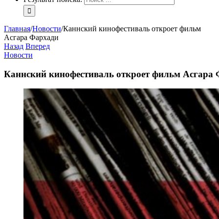
Главная
/
Новости
/
Каннский кинофестиваль откроет фильм
Асгара Фархади
Назад
Вперед
Новости
Каннский кинофестиваль откроет фильм Асгара