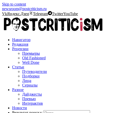
Skip to content
newsroom@postcriticism.ru
Vk
Яндекс.Дзен
Telegram
Twitter
YouTube
Навигатор
Редакция
Рецензии
Премьеры
Old Fashioned
Well Done
Статьи
Путеводители
Подборки
Лица
Сериалы
Разное
Дайджесты
Превью
Интерактив
Новости
Результат поиска: