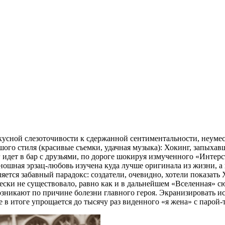
кусной слезоточивости к сдержанной сентиментальности, неуме
ого стиля (красивые съемки, удачная музыка): Хокинг, запыхавш
г идет в бар с друзьями, по дороге шокируя измученного «Интер
иношная эрзац-любовь изучена куда лучше оригинала из жизни, а
вляется забавный парадокс: создатели, очевидно, хотели показат
чески не существовало, равно как и в дальнейшем «Вселенная» 
никают по причине болезни главного героя. Экранизировать ис
 в итоге упрощается до тысячу раз виденного «я жена» с парой