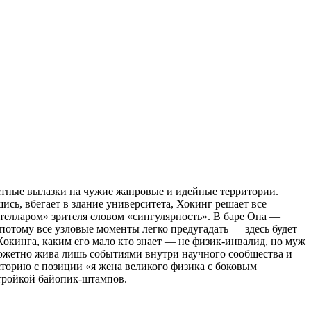
стные вылазки на чужие жанровые и идейные территории.
ись, вбегает в здание университета, Хокинг решает все
стелларом» зрителя словом «сингулярность». В баре Она —
 потому все узловые моменты легко предугадать — здесь будет
ь Хокинга, каким его мало кто знает — не физик-инвалид, но муж
сюжетно жива лишь событиями внутри научного сообщества и
торию с позиции «я жена великого физика с боковым
-тройкой байопик-штампов.