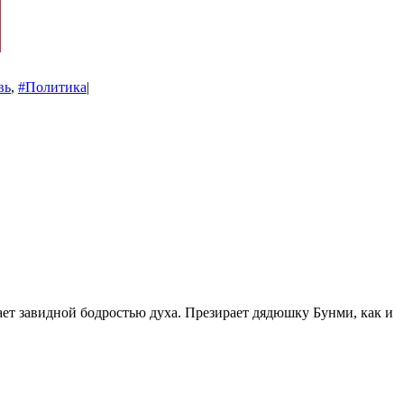
вь
,
#Политика
|
ает завидной бодростью духа. Презирает дядюшку Бунми, как и