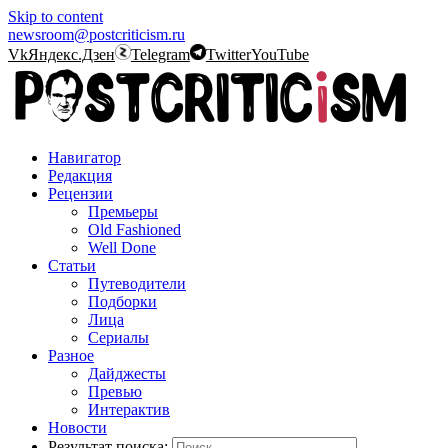
Skip to content
newsroom@postcriticism.ru
Vk
Яндекс.Дзен
Telegram
Twitter
YouTube
Навигатор
Редакция
Рецензии
Премьеры
Old Fashioned
Well Done
Статьи
Путеводители
Подборки
Лица
Сериалы
Разное
Дайджесты
Превью
Интерактив
Новости
Результат поиска: