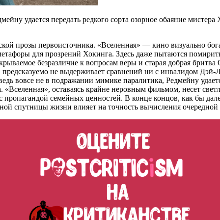
мейну удается передать редкого сорта озорное обаяние мистера 
ской прозы первоисточника. «Вселенная» — кино визуально бог
метафоры для прозрений Хокинга. Здесь даже пытаются помирить
скрываемое безразличие к вопросам веры и старая добрая бритв
т, предсказуемо не выдерживает сравнений ни с инвалидом Дэй-
ведь вовсе не в подражании мимике паралитика, Редмейну удаетс
ва. «Вселенная», оставаясь крайне неровным фильмом, несет све
 пропагандой семейных ценностей. В конце концов, как бы дале
льной спутницы жизни влияет на точность вычисления очередной