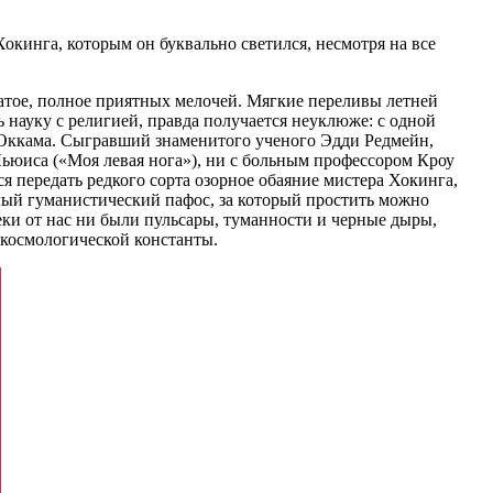
Хокинга, которым он буквально светился, несмотря на все
атое, полное приятных мелочей. Мягкие переливы летней
 науку с религией, правда получается неуклюже: с одной
а Оккама. Сыгравший знаменитого ученого Эдди Редмейн,
Льюиса («Моя левая нога»), ни с больным профессором Кроу
я передать редкого сорта озорное обаяние мистера Хокинга,
тлый гуманистический пафос, за который простить можно
ки от нас ни были пульсары, туманности и черные дыры,
 космологической константы.