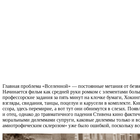
Главная проблема «Вселенной» — постоянные метания от безв
Начинается фильм как средней руки ромком с элементами больш
профессорские задания за пять минут на клочке бумаги, Хокин
взгляды, свидания, танцы, поцелуи и карусели в комплекте. К
ссора, здесь перемирие, а вот тут они обнимутся в слезах. Поя
и отец, однако до травматичного падения Стивена кино факти
моральными дилеммами супруги, каковые дилеммы только и воз
амиотрофическим склерозом» уже было ошибкой, поскольку все