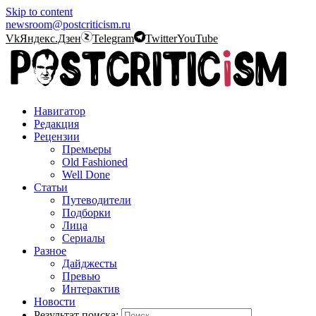
Skip to content
newsroom@postcriticism.ru
Vk
Яндекс.Дзен
Telegram
Twitter
YouTube
Навигатор
Редакция
Рецензии
Премьеры
Old Fashioned
Well Done
Статьи
Путеводители
Подборки
Лица
Сериалы
Разное
Дайджесты
Превью
Интерактив
Новости
Результат поиска: