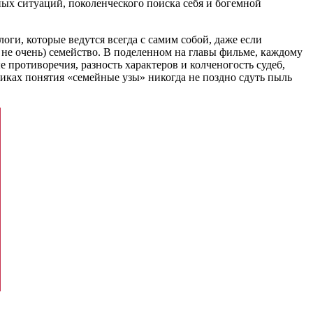
ных ситуаций, поколенческого поиска себя и богемной
и, которые ведутся всегда с самим собой, даже если
 не очень) семейство. В поделенном на главы фильме, каждому
е противоречия, разность характеров и колченогость судеб,
никах понятия «семейные узы» никогда не поздно сдуть пыль