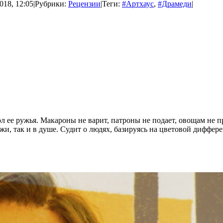
018, 12:05
|
Рубрики:
Рецензии
|
Теги:
#Артхаус
,
#Драмеди
|
вол ее ружья. Макароны не варит, патроны не подает, овощам не 
жи, так и в душе. Судит о людях, базируясь на цветовой диффер