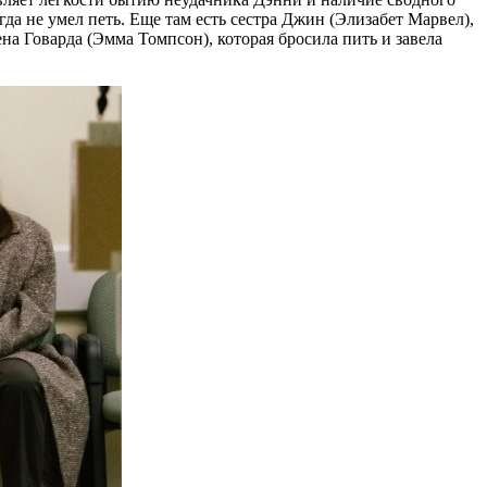
огда не умел петь. Еще там есть сестра Джин (Элизабет Марвел),
на Говарда (Эмма Томпсон), которая бросила пить и завела