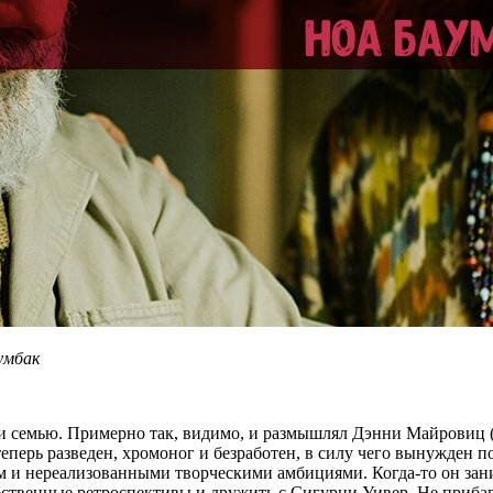
умбак
али семью. Примерно так, видимо, и размышлял Дэнни Майровиц 
теперь разведен, хромоног и безработен, в силу чего вынужден п
м и нереализованными творческими амбициями. Когда-то он зани
бственные ретроспективы и дружить с Сигурни Уивер. Не приба