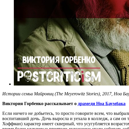
Истории семьи Майровиц (The Meyerowitz Stories), 2017, Ноа Ба
Виктория Горбенко рассказывает о
драмеди Ноа Баумбака
Если ничего не добьетесь, то просто говорите всем, что выбр
воспитавший дочь. Дочь выросла и уехала в колледж, а сам он 
Хоффман) характер имеет скверный, что усугубляется возрасто
время более удачливые приятели-художники стали собирать со