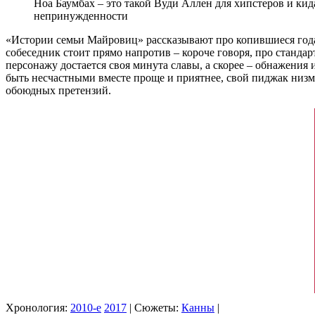
Ноа Баумбах – это такой Вуди Аллен для хипстеров и кид
непринужденности
«Истории семьи Майровиц» рассказывают про копившиеся годам
собеседник стоит прямо напротив – короче говоря, про станда
персонажу достается своя минута славы, а скорее – обнажения и
быть несчастными вместе проще и приятнее, свой пиджак низме
обоюдных претензий.
Хронология:
2010-е
2017
| Сюжеты:
Канны
|