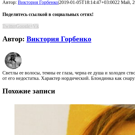
Автор:
Виктория Горбенко
|
2019-01-05T18:14:47+03:00
22 Май, 2
Поделитесь ссылкой в социальных сетях!
Twitter
Google+
Vk
Автор:
Виктория Горбенко
Светлы ее волосы, темны ее глаза, черна ее душа и холоден ст
от его недостатка. Характер нордический. Блондинка как снару
Похожие записи