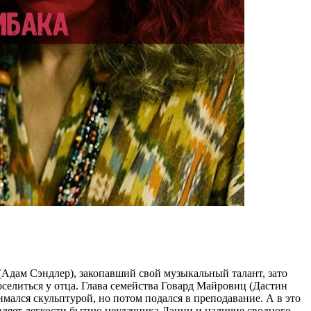
(Адам Сэндлер), закопавший свой музыкальный талант, зато
оселиться у отца. Глава семейства Говард Майровиц (Дастин
мался скульптурой, но потом подался в преподавание. А в это
вляет легкости бытию неудачника Дэнни и наличие сводного