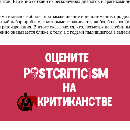
алтов. Его кино соткано из бесконечных диалогов и трагикомич
и взаимные обиды, про замалчивание и непонимание, про диалог
ртный набор проблем, с которыми сталкивается любое большое (и
 разочарования. В итоге оказывается, что, несмотря на глубинны
нно оказывается ближе к телу, а с годами пылившегося в запас