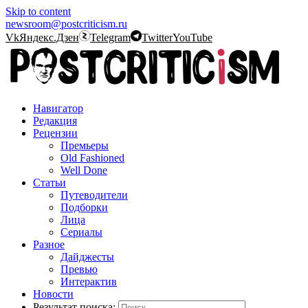
Skip to content
newsroom@postcriticism.ru
Vk
Яндекс.Дзен
Telegram
Twitter
YouTube
Навигатор
Редакция
Рецензии
Премьеры
Old Fashioned
Well Done
Статьи
Путеводители
Подборки
Лица
Сериалы
Разное
Дайджесты
Превью
Интерактив
Новости
Результат поиска: