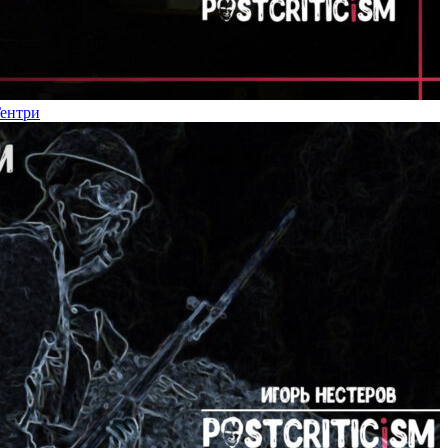
Гентри