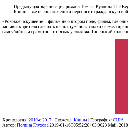
Предыдущая экранизация романа Томаса Куллина The Begu
Коппола же очень по-женски переносит гражданскую вой
«Роковое искушение»- фильм не о втором поле, фильм, где оди
заставить зрителя слышать шепот туманов, запахи свежестира
самоубийц», а грамотно этот язык усложняя. Тоненький голосок
Хронология:
2010-е
2017
| Сюжеты:
Канны
| География:
США
Автор:
Полина Глухова
|
2019-01-16T05:52:28+03:00
23 Май, 2018