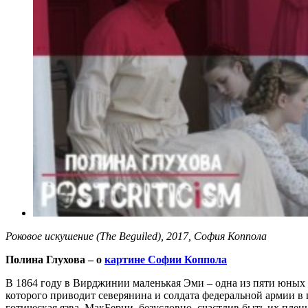
Роковое искушение (The Beguiled), 2017, София Коппола
Полина Глухова – о
картине Софии Коппола
В 1864 году в Вирджинии маленькая Эми – одна из пяти юных
которого приводит северянина и солдата федеральной армии 
готическая язва. МакБерни, безусловно, счастлив быть их пле