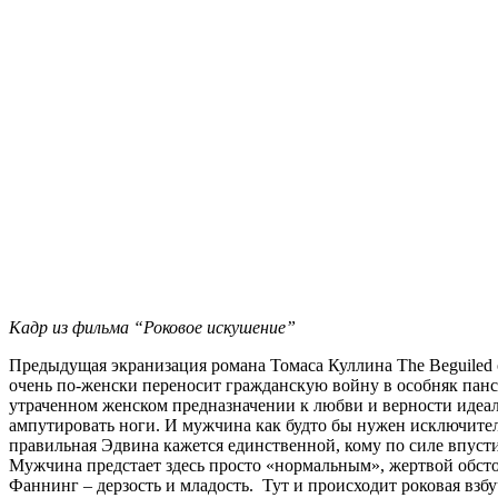
Кадр из фильма “Роковое искушение”
Предыдущая экранизация романа Томаса Куллина The Beguiled 
очень по-женски переносит гражданскую войну в особняк панс
утраченном женском предназначении к любви и верности идеал
ампутировать ноги. И мужчина как будто бы нужен исключител
правильная Эдвина кажется единственной, кому по силе впустить
Мужчина предстает здесь просто «нормальным», жертвой обсто
Фаннинг – дерзость и младость. Тут и происходит роковая взб