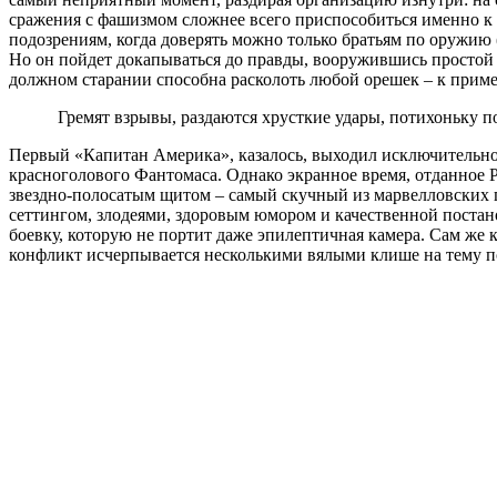
сражения с фашизмом сложнее всего приспособиться именно 
подозрениям, когда доверять можно только братьям по оружию 
Но он пойдет докапываться до правды, вооружившись простой и
должном старании способна расколоть любой орешек – к приме
Гремят взрывы, раздаются хрусткие удары, потихоньку 
Первый «Капитан Америка», казалось, выходил исключительно
красноголового Фантомаса. Однако экранное время, отданное Ро
звездно-полосатым щитом – самый скучный из марвелловских 
сеттингом, злодеями, здоровым юмором и качественной постан
боевку, которую не портит даже эпилептичная камера. Сам же 
конфликт исчерпывается несколькими вялыми клише на тему п