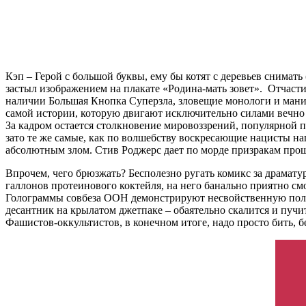
Кэп – Герой с большой буквы, ему бы котят с деревьев снимать
застыл изображением на плакате «Родина-мать зовет». Отчасти
наличии Большая Кнопка Суперзла, зловещие монологи и маниа
самой истории, которую двигают исключительно силами вечно 
За кадром остается столкновение мировоззрений, популярной 
зато те же самые, как по волшебству воскресающие нацисты 
абсолютным злом. Стив Роджерс дает по морде призракам прошл
Впрочем, чего брюзжать? Бесполезно ругать комикс за драмату
галлонов протеинового коктейля, на него банально приятно см
Голограммы совбеза ООН демонстрируют несвойственную поли
десантник на крылатом джетпаке – обаятельно скалится и пуч
Фашистов-оккультистов, в конечном итоге, надо просто бить, 