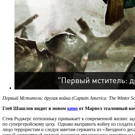
Первый Мститель: другая война (Captain America: The Winter So
Глеб Шашлов видит в новом
кино
от Марвел эталонный коми
Стив Роджерс потихоньку привыкает к современной жизни: заду
по супергеройскому цеху. Однако вытравить войну из солдата
лицо террористам и следуя заветам сержанта из «Звездного дес
самый неприятный момент, раздирая организацию изнутри: на од