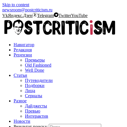
Skip to content
newsroom@postcriticism.ru
Vk
Яндекс.Дзен
Telegram
Twitter
YouTube
Навигатор
Редакция
Рецензии
Премьеры
Old Fashioned
Well Done
Статьи
Путеводители
Подборки
Лица
Сериалы
Разное
Дайджесты
Превью
Интерактив
Новости
Результат поиска: