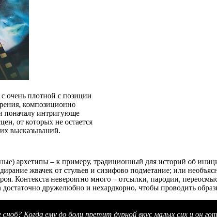
 с очень плотной с позиции
зрения, композиционно
 и поначалу интригующе
н, от которых не остается
ших высказываний.
ые) архетипы – к примеру, традиционный для историй об инициа
тдирание жвачек от стульев и сизифово подметание; или необъя
роя. Контекста невероятно много – отсылки, пародии, переосмысл
а достаточно дружелюбно и нехардкорно, чтобы проводить образн
 сноб? Когда ему до боли претит дурной вкус малых сих и он го