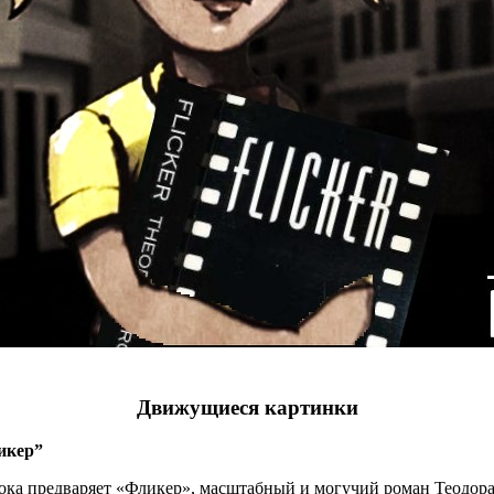
Движущиеся картинки
икер”
чкока предваряет «Фликер», масштабный и могучий роман Теодо