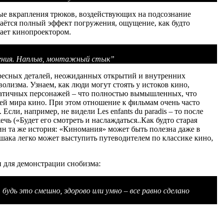
ные вкрапления трюков, воздействующих на подсознание
таётся полный эффект погружения, ощущение, как будто
тает кинопроектором.
ушения. Наплыв, монтажный стык”
ересных деталей, неожиданных открытий и внутренних
олизма. Узнаем, как люди могут стоять у истоков кино,
зматичных персонажей – что полностью вымышленных, что
тей мира кино. При этом отношение к фильмам очень часто
ли, например, не видели Les enfants du paradis – то после
чь («Будет его смотреть и наслаждаться..Как будто старая
н та же история: «Киномания» может быть полезна даже в
ошака легко может выступить путеводителем по классике кино,
и для демонстрации снобизма:
удь это смешно, здорово или умно – все равно сделано