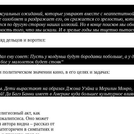
ексуальных ожиданий, которые умирают вместе с неаппетитной
 озлобляет и раздражает его, он сражается со зрелостью, ко
тся по другую сторону наших иллюзий. Но в конце поисков мы о
ность того, что мы искали. И в зрелые годы мы тщетно пытаем
яд дельцов и воротил:
дал ему совет: Пусть у колдуньи будут бородавки побольше, а у 
 бог у малолеток будет стояк
“
 политическом значении кино, в его целях и задачах:
ом. Дети вырастают на образах Джона Уэйна и Мерилин Монро,
 Да Багз Банни имеет в Америке куда большее культурное влиян
лигиозный акт, как
покалипсиса. Оно может
автора видна – рассказ от
категоричен в симпатиях и