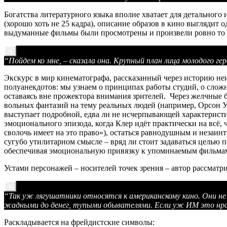
Богатства литературного языка вполне хватает для детальног
(хорошо хоть не 25 кадра), описание образов в кино выгляди
выдуманные фильмы были просмотрены и произвели ровно то же
×
“
Пойдем ко мне, – сказала она.
Крупный план лица молодого г
Экскурс в мир кинематографа, рассказанный через историю н
полуанекдотов: мы узнаем о принципах работы студий, о сложн
оставаясь вне прожектора внимания зрителей. Через желчные 
вольных фантазий на тему реальных людей (например, Орсон У
выступает подробной, едва ли не исчерпывающей характеристико
эмоционального эпизода, когда Клер идёт практически на всё, ч
сволочь имеет на это право»), остаться равнодушным и незаи
сугубо утилитарном смысле – вряд ли стоит задаваться целью 
обеспечивая эмоциональную привязку к упоминаемым фильмам,
Устами персонажей – носителей точек зрения – автор рассматр
×
“Так уж лягушатники относятся к американскому кино. Они не 
жадными до денег, тупыми обывателями. Если уж ИМ это нра
Раскладывается на фрейдистские символы: