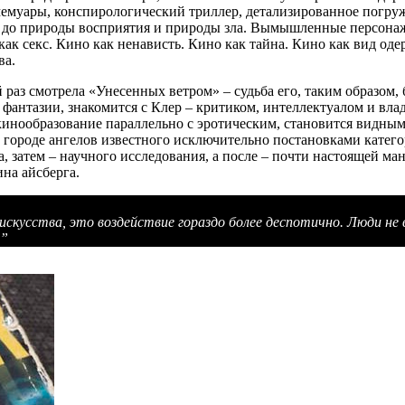
емуары, конспирологический триллер, детализированное погру
м до природы восприятия и природы зла. Вымышленные персонаж
как секс. Кино как ненависть. Кино как тайна. Кино как вид оде
ва.
й раз смотрела «Унесенных ветром» – судьба его, таким образом
фантазии, знакомится с Клер – критиком, интеллектуалом и вла
кинообразование параллельно с эротическим, становится видным 
 городе ангелов известного исключительно постановками катего
а, затем – научного исследования, а после – почти настоящей ма
на айсберга.
искусства, это воздействие гораздо более деспотично. Люди н
ы”