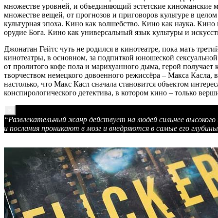
множестве уровней, и объединяющий эстетские киноманские м
множестве вещей, от прогнозов и приговоров культуре в цело
культурная эпоха. Кино как волшебство. Кино как наука. Кино 
орудие Бога. Кино как универсальный язык культуры и искусст
Джонатан Гейтс чуть не родился в кинотеатре, пока мать трети
кинотеатры, в основном, за подпиткой юношеской сексуальной 
от пролитого кофе пола и марихуанного дыма, герой получает 
творчеством немецкого довоенного режиссёра – Макса Касла, в
настолько, что Макс Касл сначала становится объектом интерес
конспирологического детектива, в котором кино – только верши
×
“Развлекательный жанр действует на людей сильнее высокого 
и послания проникают в мозг и внедряются в самые его глубин