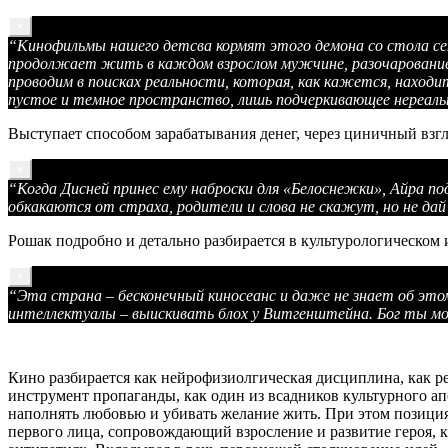
×
“
Кинофильмы нашего детсва кормят этого демона со стола с
продолжает жить в каждом взрослом мужчине, разочарование
проводим в поисках реальности, которая, как кажется, находи
пустое и темное пространство, лишь подчеркивающее нереаль
Выступает способом зарабатывания денег, через циничный взгл
×
“Когда Дисней принес ему наброски для «Белоснежки», Айра по
обкакаются от страха, родители и слова не скажут, но не дай
Рошак подробно и детально разбирается в культурологическом и
×
“Эта страна – бесконечный киносеанс и даже не знает об эт
интеллектуалы – выискивать блох у Витгенштейна. Бог ты мой!
Кино разбирается как нейрофизиолгическая дисциплина, как ре
инструмент пропаганды, как один из всадников культурного а
наполнять любовью и убивать желание жить. При этом позиция 
первого лица, сопровождающий взросление и развитие героя, 