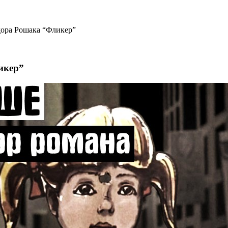
дора Рошака “Фликер”
икер”