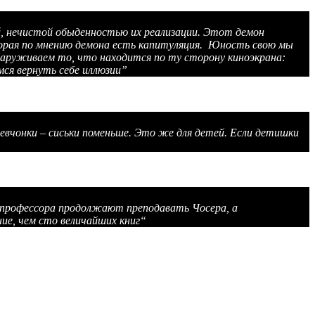
, нечистой обыденностью их реализации. Этот демон
торая по мнению демона есть капитуляция. Юность свою мы
бнаруживаем то, что находится по ту сторону киноэкрана:
ся вернуть себе иллюзии”
девчонки – сиськи поменьше. Это же для детей. Если детишки
 профессора продолжают преподавать Чосера, а
ие, чем сто величайших книг
“