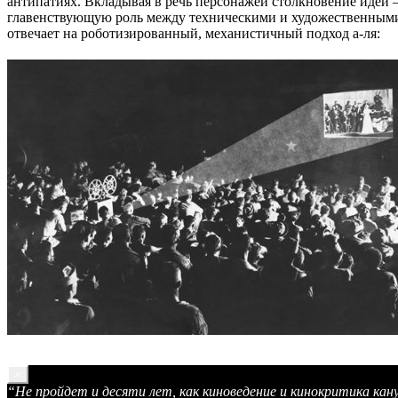
антипатиях. Вкладывая в речь персонажей столкновение идей – 
главенствующую роль между техническими и художественными
отвечает на роботизированный, механистичный подход а-ля:
×
“Не пройдет и десяти лет, как киноведение и кинокритика к