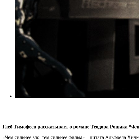
Глеб Тимофеев рассказывает о романе Теодора Рошака “Фл
«Чем сильнее зло, тем сильнее фильм» – цитата Альфреда Хи