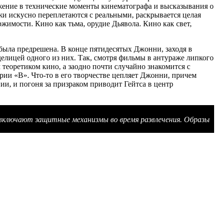
жение в технические моменты кинематографа и высказывания о
и искусно переплетаются с реальными, раскрывается целая
ржимости. Кино как тьма, орудие Дьявола. Кино как свет,
, была предрешена. В конце пятидесятых Джонни, заходя в
делицей одного из них. Так, смотря фильмы в антураже липкого
теоретиком кино, а заодно почти случайно знакомится с
рии «В». Что-то в его творчестве цепляет Джонни, причем
нии, и погоня за призраком приводит Гейтса в центр
е включают защитные механизмы во время развлечения. Образы