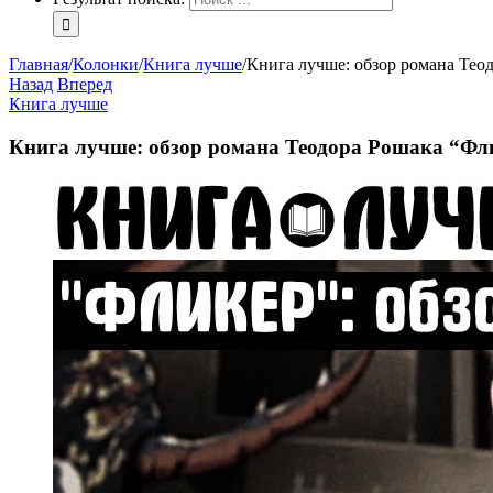
Главная
/
Колонки
/
Книга лучше
/
Книга лучше: обзор романа Тео
Назад
Вперед
Книга лучше
Книга лучше: обзор романа Теодора Рошака “Фл