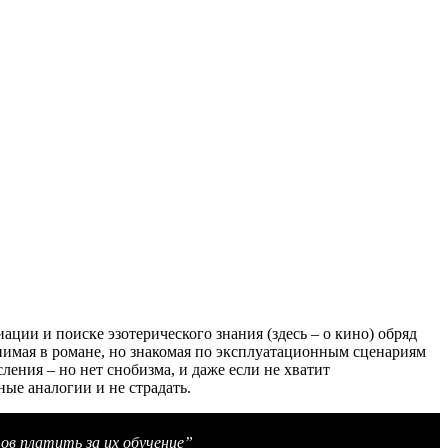
ции и поиске эзотерического знания (здесь – о кино) обряд
снимая в романе, но знакомая по эксплуатационным сценариям
ения – но нет снобизма, и даже если не хватит
ые аналогии и не страдать.
тов платить за их обучение”