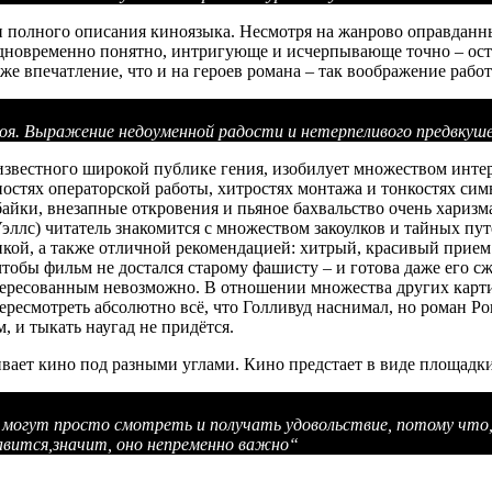
о и полного описания киноязыка. Несмотря на жанрово оправдан
т одновременно понятно, интригующе и исчерпывающе точно – ос
 впечатление, что и на героев романа – так воображение рабо
ероя. Выражение недоуменной радости и нетерпеливого предвк
еизвестного широкой публике гения, изобилует множеством инт
остях операторской работы, хитростях монтажа и тонкостях симв
байки, внезапные откровения и пьяное бахвальство очень хари
эллс) читатель знакомится с множеством закоулков и тайных пу
й, а также отличной рекомендацией: хитрый, красивый прием. Ес
тобы фильм не достался старому фашисту – и готова даже его сже
нтересованным невозможно. В отношении множества других карти
пересмотреть абсолютно всё, что Голливуд наснимал, но роман Р
 и тыкать наугад не придётся.
ивает кино под разными углами. Кино предстает в виде площадк
могут просто смотреть и получать удовольствие, потому что, б
вится,значит, оно непременно важно
“