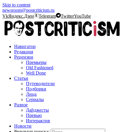
Skip to content
newsroom@postcriticism.ru
Vk
Яндекс.Дзен
Telegram
Twitter
YouTube
Навигатор
Редакция
Рецензии
Премьеры
Old Fashioned
Well Done
Статьи
Путеводители
Подборки
Лица
Сериалы
Разное
Дайджесты
Превью
Интерактив
Новости
Результат поиска: