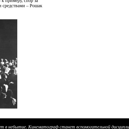
к примеру, спор за
 средствами – Рошак
анут в небытие. Кинематограф станет вспомогательной дисципл