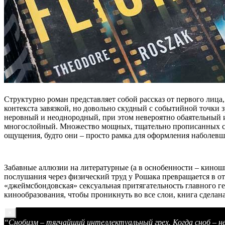
Структурно роман представляет собой рассказ от первого лица,
контекста завязкой, но довольно скудный с событийной точки 
неровный и неоднородный, при этом невероятно обаятельный
многослойный. Множество мощных, тщательно прописанных сце
ощущения, будто они – просто рамка для оформления наболев
Забавные аллюзии на литературные (а в оснобенности – киношн
послушания через физический труд у Рошака превращается в о
«джеймсбондовская» сексуальная притягательность главного ге
кинообразования, чтобы проникнуть во все слои, книга сделан
×
“Снобизм – тягчайший интеллектуальный грех. Когда сноб – не