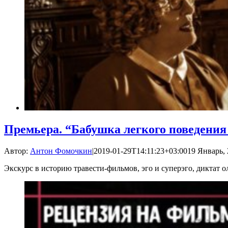
Премьера. “Бабушка легкого поведения
Автор:
Антон Фомочкин
|
2019-01-29T14:11:23+03:00
19 Январь, 
Экскурс в историю травести-фильмов, эго и суперэго, диктат 