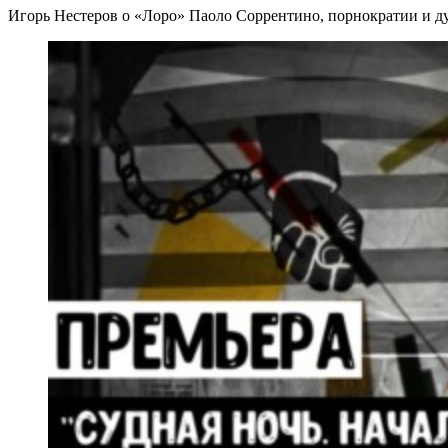
Игорь Нестеров о «Лоро» Паоло Соррентино, порнократии и д