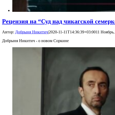
Рецензия на “Суд над чикагской семер
Автор:
Добрыня Никитич
|
2020-11-11T14:36:39+03:00
11 Ноябрь,
Добрыня Никитич - о новом Соркине