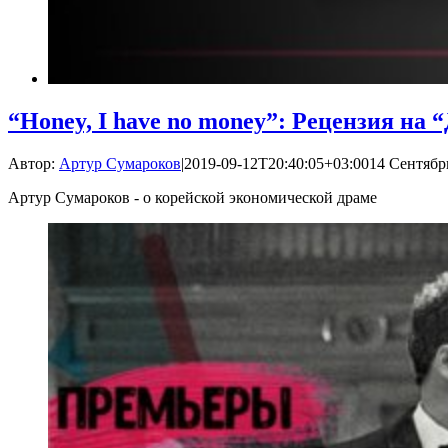
“Honey, I have no money”: Рецензия на 
Автор:
Артур Сумароков
|
2019-09-12T20:40:05+03:00
14 Сентябрь
Артур Сумароков - о корейской экономической драме