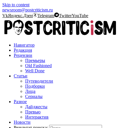
Skip to content
newsroom@postcriticism.ru
Vk
Яндекс.Дзен
Telegram
Twitter
YouTube
Навигатор
Редакция
Рецензии
Премьеры
Old Fashioned
Well Done
Статьи
Путеводители
Подборки
Лица
Сериалы
Разное
Дайджесты
Превью
Интерактив
Новости
Результат поиска: