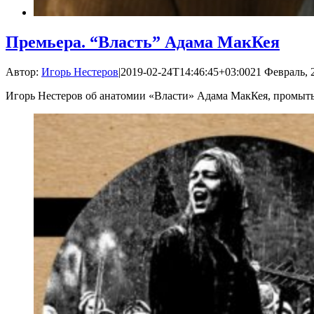
Премьера. “Власть” Адама МакКея
Автор:
Игорь Нестеров
|
2019-02-24T14:46:45+03:00
21 Февраль, 
Игорь Нестеров об анатомии «Власти» Адама МакКея, промыты