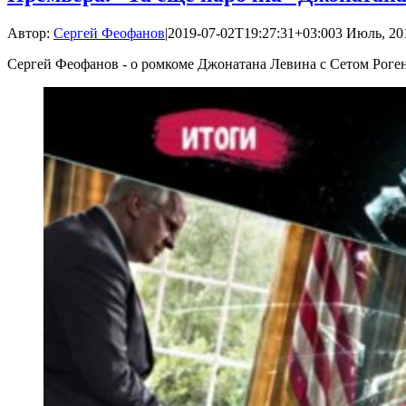
Автор:
Сергей Феофанов
|
2019-07-02T19:27:31+03:00
3 Июль, 201
Сергей Феофанов - о ромкоме Джонатана Левина с Сетом Роге