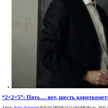
“2+2=5”: Пять… нет, шесть короткомет
Автор:
Рома Доманин
|
2020-07-08T09:53:11+03:00
8 Июль, 2020, 