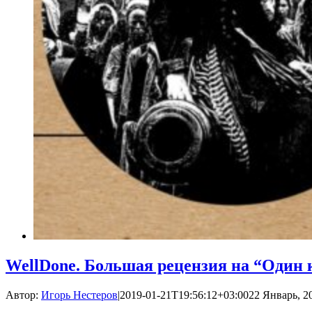
WellDone. Большая рецензия на “Один
Автор:
Игорь Нестеров
|
2019-01-21T19:56:12+03:00
22 Январь, 20