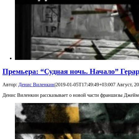
Премьера: “Судная ночь. Начало” Гер
Автор:
Денис Виленкин
|
2019-01-05T17:49:49+03:00
7 Август, 20
Денис Виленкин рассказывает о новой части франшизы Джей