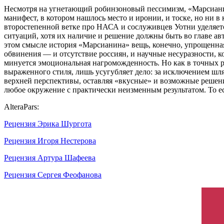
Несмотря на угнетающий робинзоновый пессимизм, «Марсиан
манифест, в котором нашлось место и иронии, и тоске, но ни в
второстепенной ветке про НАСА и сослуживцев Уотни уделяется
ситуаций, хотя их наличие и решение должны быть во главе ав
этом смысле история «Марсианина» вещь, конечно, упрощенна
обвинения — и отсутствие россиян, и научные несуразности, к
минуется эмоциональная нагроможденность. Но как в точных ре
выраженного стиля, лишь усугубляет дело: за исключением шля
верхней перспективы, оставляя «вкусные» и возможные решени
любое окружение с практически неизменным результатом. То ес
AlteraPars:
Рецензия Эрика Шургота
Рецензия Игоря Нестерова
Рецензия Артура Шафеева
Рецензия Сергея Феофанова