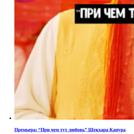
Премьера: “При чем тут любовь” Шекхара Капура