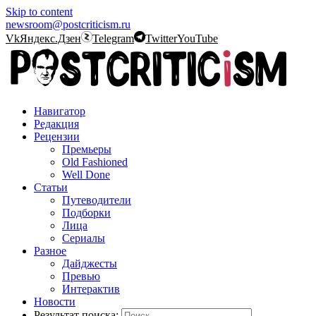
Skip to content
newsroom@postcriticism.ru
Vk
Яндекс.Дзен
Telegram
Twitter
YouTube
Навигатор
Редакция
Рецензии
Премьеры
Old Fashioned
Well Done
Статьи
Путеводители
Подборки
Лица
Сериалы
Разное
Дайджесты
Превью
Интерактив
Новости
Результат поиска: