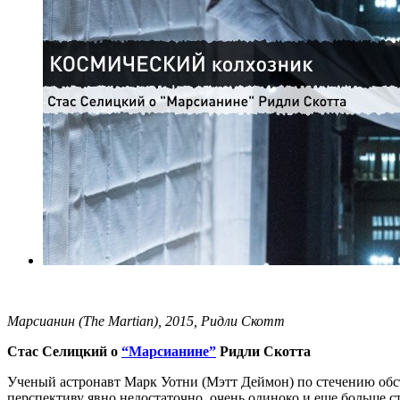
Марсианин (The Martian), 2015, Ридли Скотт
Стас Селицкий о
“Марсианине”
Ридли Скотта
Ученый астронавт Марк Уотни (Мэтт Деймон) по стечению обст
перспективу явно недостаточно, очень одиноко и еще больше 