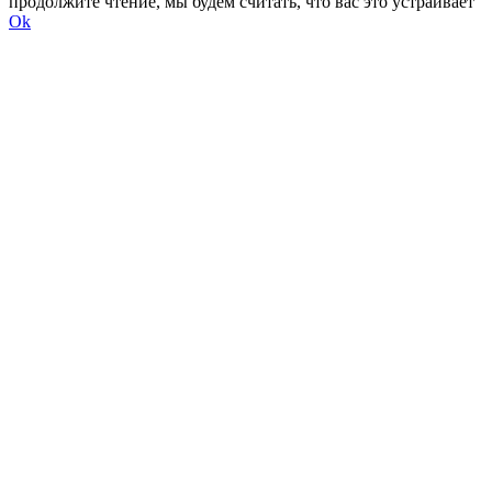
продолжите чтение, мы будем считать, что вас это устраивает
Ok