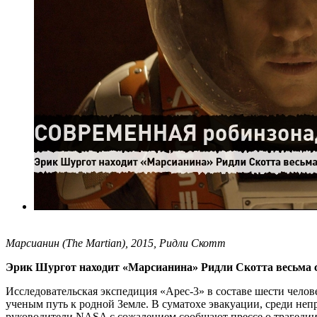
Марсианин (The Martian), 2015, Ридли Скотт
Эрик Шургот находит «Марсианина» Ридли Скотта весьма св
Исследовательская экспедиция «Арес-3» в составе шести челов
ученым путь к родной Земле. В суматохе эвакуации, среди неп
руководители NASA с сожалением сообщают прессе о трагедии, 