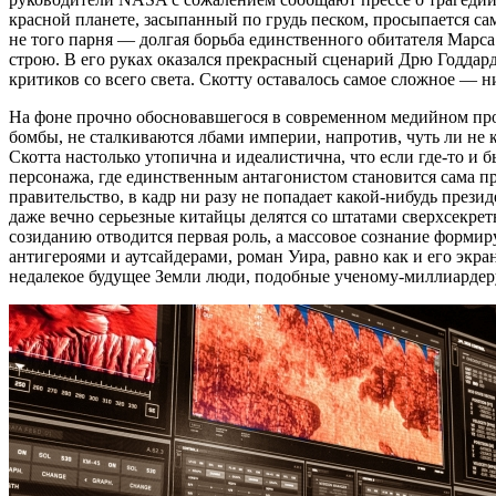
красной планете, засыпанный по грудь песком, просыпается са
не того парня — долгая борьба единственного обитателя Марса
строю. В его руках оказался прекрасный сценарий Дрю Годдар
критиков со всего света. Скотту оставалось самое сложное — н
На фоне прочно обосновавшегося в современном медийном про
бомбы, не сталкиваются лбами империи, напротив, чуть ли не
Скотта настолько утопична и идеалистична, что если где-то и
персонажа, где единственным антагонистом становится сама п
правительство, в кадр ни разу не попадает какой-нибудь през
даже вечно серьезные китайцы делятся со штатами сверхсекрет
созиданию отводится первая роль, а массовое сознание формир
антигероями и аутсайдерами, роман Уира, равно как и его экр
недалекое будущее Земли люди, подобные ученому-миллиардер