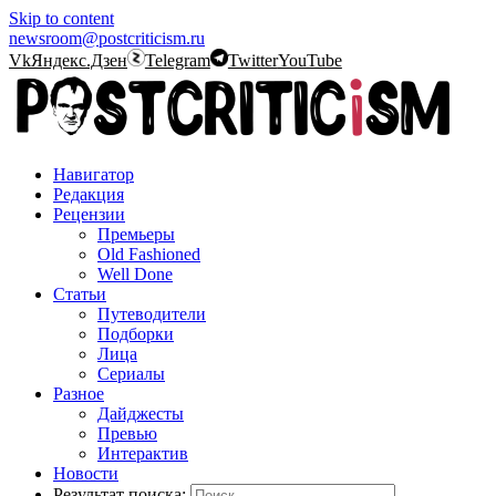
Skip to content
newsroom@postcriticism.ru
Vk
Яндекс.Дзен
Telegram
Twitter
YouTube
Навигатор
Редакция
Рецензии
Премьеры
Old Fashioned
Well Done
Статьи
Путеводители
Подборки
Лица
Сериалы
Разное
Дайджесты
Превью
Интерактив
Новости
Результат поиска: