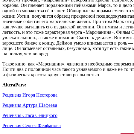
корабля. Он пленяет иорданскими пейзажами Марса, то и дел
одной из множества её планет. Обширные панорамы сменяются
жизни Уотни, получится образец прекрасной псевдодокументал
значимые события его марсианской жизни. При этом Марк отпу
как лучше вытащить его из далекой колонии. Оптимизм и лег
легкость, и это тоже характерная черта «Марсианина». Фильм Ск
увлекательность, а также внимание Скотта к деталям. Вот взят
заросшего ближе к концу. Деймон умело вписывается в роль —
лице. Он затмевает остальных, безусловно, хотя тут есть таки
на пользу, чем во вред.
Такое кино, как «Марсианин», жизненно необходимо современ
Почти два с половиной часа такого узнаваемого и даже не то 
и физическая красота вдруг стали реальностью.
AlteraPars:
Рецензия Игоря Нестерова
Рецензия Артура Шафеева
Рецензия Стаса Селицкого
Рецензия Сергея Феофанова