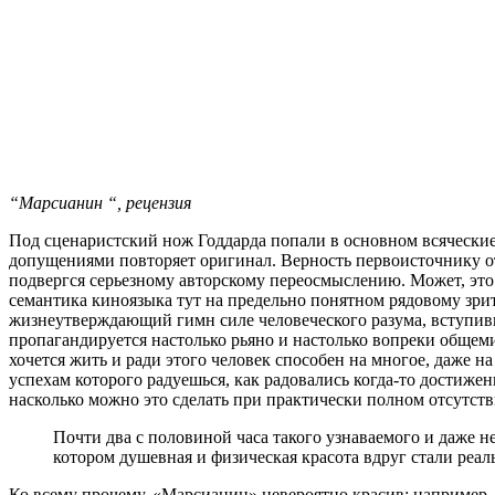
“Марсианин “, рецензия
Под сценаристский нож Годдарда попали в основном всяческие
допущениями повторяет оригинал. Верность первоисточнику от
подвергся серьезному авторскому переосмыслению. Может, эт
семантика киноязыка тут на предельно понятном рядовому зри
жизнеутверждающий гимн силе человеческого разума, вступи
пропагандируется настолько рьяно и настолько вопреки общем
хочется жить и ради этого человек способен на многое, даже
успехам которого радуешься, как радовались когда-то достиже
насколько можно это сделать при практически полном отсутст
Почти два с половиной часа такого узнаваемого и даже 
котором душевная и физическая красота вдруг стали реал
Ко всему прочему, «Марсианин» невероятно красив: например