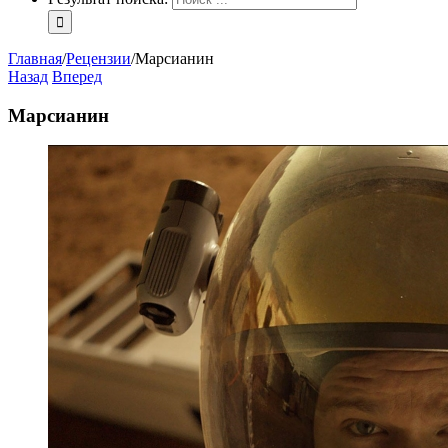
Главная
/
Рецензии
/
Марсианин
Назад
Вперед
Марсианин