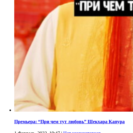
Премьера: “При чем тут любовь” Шекхара Капура