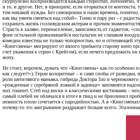
скурпулезно воспроизводится каждый стереотип. Непонятно, чт
и то, и другое. Нет, в принципе, если оторваться от контекста, 
том никакой нужды. Без самоиронии в наши времена, понятно, н
как мы умеем смеяться над собой». Тонко и пару раз – с радос
сохранить жизнь голливудским актерам и прочим знаменитостя
Страсть к халяве, перенаселение, зависимость от гаджетов, «
фоне остальной провалившейся ностальгии не слишком воодуше
комедии известны не только чопорностью, но и оттеняющей эту 
«Кингсмены» мигрируют от вялого трибьюта старому кино про 
счет уважения к серии с Крейгом), если нечего предложить ни 
жопу.
Не стоит, впрочем, думать что «Кингсмены» как-то особенно 
как следует!»). Герои колоритные – и сами снобы от разведки
роли шепелявого маньяка, гибрида Доктора Зло и чернокожего 
«рожденные с серебряной ложкой в заднице» запомнятся надолго
них тошнит. Стеб над виски и классическими костюмами – не
самый плебей не облачался в итоге в твид и не бриолинил проб
нежность плохо сочетается с пародийностью. А в «Кингсменах»
почему-то это заигрывание раздражает больше всего. Эталонны