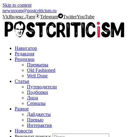
Skip to content
newsroom@postcriticism.ru
Vk
Яндекс.Дзен
Telegram
Twitter
YouTube
Навигатор
Редакция
Рецензии
Премьеры
Old Fashioned
Well Done
Статьи
Путеводители
Подборки
Лица
Сериалы
Разное
Дайджесты
Превью
Интерактив
Новости
Результат поиска: