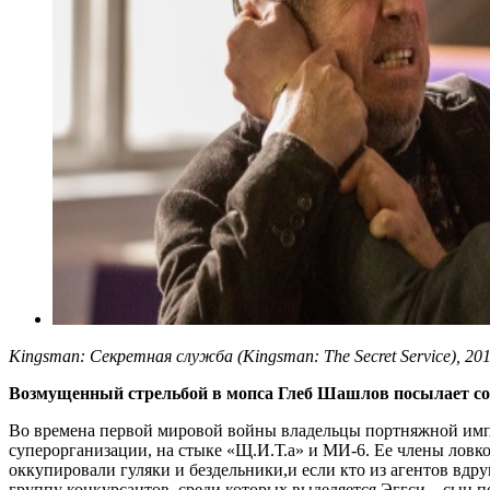
Kingsman: Секретная служба (Kingsman: The Secret Service), 2
Возмущенный стрельбой в мопса Глеб Шашлов посылает со
Во времена первой мировой войны владельцы портняжной импе
суперорганизации, на стыке «Щ.И.Т.а» и МИ-6. Ее члены ловко
оккупировали гуляки и бездельники,и если кто из агентов вдру
группу конкурсантов, среди которых выделяется Эггси – сын п