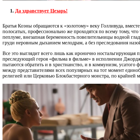
Да здравствует Цезарь!
Братья Коэны обращаются к «золотому» веку Голливуда, вмест
полосатых, профессионально же проходятся по всему тому, что
пеплуме, внезапная беременность повелительницы водной гла
груди неровным дыханием мелодрам, а без преследования наз
Все это выглядит всего лишь как иронично ностальгирующая пр
преследующий героя «фильма в фильме» в исполнении Джорджа
пытаются обратить и в христианство, и в коммунизм, усатого
между представителями всех популярных на тот момент едино
религией или Церковью Блокбастерного монстра, по крайней ме