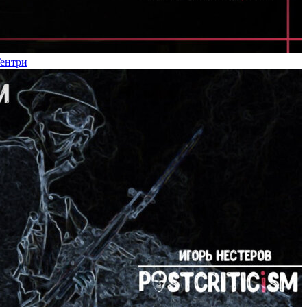
Гентри