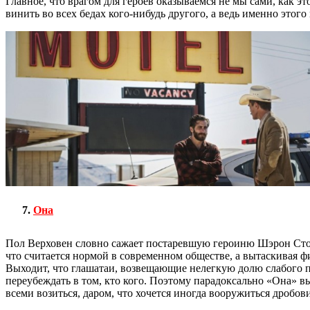
Главное, что врагом для героев оказываемся не мы сами, как 
винить во всех бедах кого-нибудь другого, а ведь именно этого
Она
Пол Верховен словно сажает постаревшую героиню Шэрон Стоун 
что считается нормой в современном обществе, а вытаскивая 
Выходит, что глашатаи, возвещающие нелегкую долю слабого по
переубеждать в том, кто кого. Поэтому парадоксально «Она» 
всеми возиться, даром, что хочется иногда вооружиться дробов