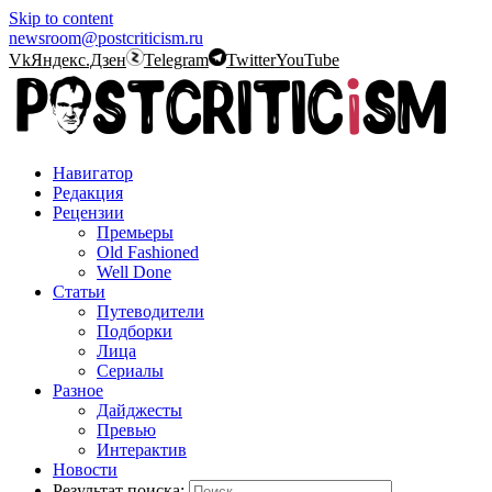
Skip to content
newsroom@postcriticism.ru
Vk
Яндекс.Дзен
Telegram
Twitter
YouTube
Навигатор
Редакция
Рецензии
Премьеры
Old Fashioned
Well Done
Статьи
Путеводители
Подборки
Лица
Сериалы
Разное
Дайджесты
Превью
Интерактив
Новости
Результат поиска: