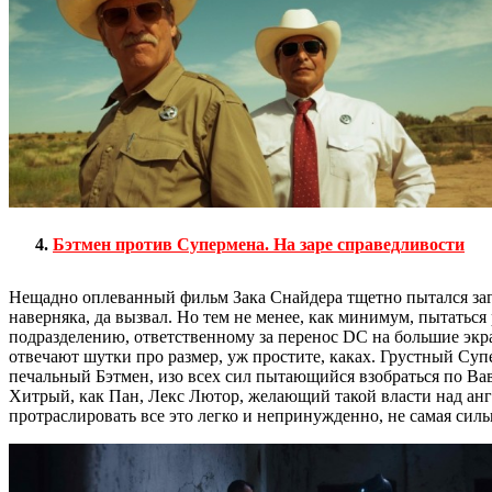
Бэтмен против Супермена. На заре справедливости
Нещадно оплеванный фильм Зака Снайдера тщетно пытался заг
наверняка, да вызвал. Но тем не менее, как минимум, пытатьс
подразделению, ответственному за перенос DC на большие экра
отвечают шутки про размер, уж простите, каках. Грустный Суп
печальный Бэтмен, изо всех сил пытающийся взобраться по Вав
Хитрый, как Пан, Лекс Лютор, желающий такой власти над анг
протраслировать все это легко и непринужденно, не самая сил