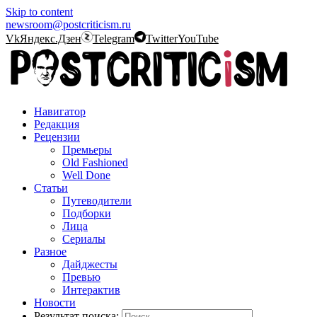
Skip to content
newsroom@postcriticism.ru
Vk
Яндекс.Дзен
Telegram
Twitter
YouTube
Навигатор
Редакция
Рецензии
Премьеры
Old Fashioned
Well Done
Статьи
Путеводители
Подборки
Лица
Сериалы
Разное
Дайджесты
Превью
Интерактив
Новости
Результат поиска: