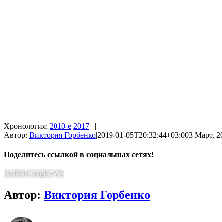
Хронология:
2010-е
2017
| |
Автор:
Виктория Горбенко
|
2019-01-05T20:32:44+03:00
3 Март, 2
Поделитесь ссылкой в социальных сетях!
Twitter
Google+
Vk
Автор:
Виктория Горбенко