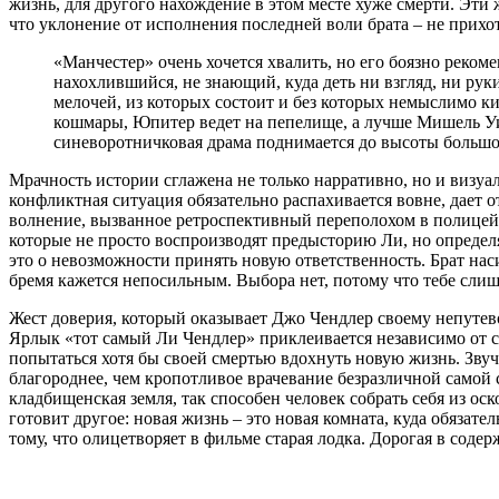
жизнь, для другого нахождение в этом месте хуже смерти. Эти
что уклонение от исполнения последней воли брата – не прихо
«Манчестер» очень хочется хвалить, но его боязно реком
нахохлившийся, не знающий, куда деть ни взгляд, ни ру
мелочей, из которых состоит и без которых немыслимо к
кошмары, Юпитер ведет на пепелище, а лучше Мишель Уил
синеворотничковая драма поднимается до высоты большо
Мрачность истории сглажена не только нарративно, но и визу
конфликтная ситуация обязательно распахивается вовне, дает о
волнение, вызванное ретроспективный переполохом в полицейс
которые не просто воспроизводят предысторию Ли, но опреде
это о невозможности принять новую ответственность. Брат наси
бремя кажется непосильным. Выбора нет, потому что тебе сли
Жест доверия, который оказывает Джо Чендлер своему непутево
Ярлык «тот самый Ли Чендлер» приклеивается независимо от с
попытаться хотя бы своей смертью вдохнуть новую жизнь. Зву
благороднее, чем кропотливое врачевание безразличной самой 
кладбищенская земля, так способен человек собрать себя из ос
готовит другое: новая жизнь – это новая комната, куда обязат
тому, что олицетворяет в фильме старая лодка. Дорогая в соде