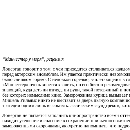
“Манчестер у моря”, рецензия
Лонерган говорит о том, с чем приходится сталкиваться каждом
перед актерским ансамблем. Им удается практически невозможн
было слишком горько. С неловкой горечью, заплетающейся в сло
«Манчестер» очень хочется хвалить, но его боязно рекомендов
знающий, куда деть ни взгляд, ни руки, такой потерянный и п
без которых немыслимо кино. Замороженная курица вызывает п
Мишель Уильямс никто не выставит за дверь пьяную компанию. 
трагедии одним лишь высоким классическим саундтреком, кот
Лонерган не пытается заполнить кинопространство всеми отте
находит утешение и спасение в сохранении привычного жизнен
замороженными окорочками, аккуратно напоминать, что подрос