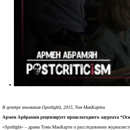
В центре внимания (Spotlight), 2015, Том МакКарти
Армен Арбрамян рецензирует прошлогоднего лауреата “Оск
«Spotlight» – драма Тома МакКарти о расследовании журналист