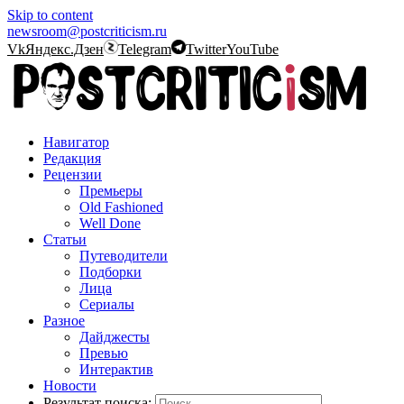
Skip to content
newsroom@postcriticism.ru
Vk
Яндекс.Дзен
Telegram
Twitter
YouTube
Навигатор
Редакция
Рецензии
Премьеры
Old Fashioned
Well Done
Статьи
Путеводители
Подборки
Лица
Сериалы
Разное
Дайджесты
Превью
Интерактив
Новости
Результат поиска: