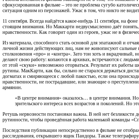
сфокусированная в фильме – это не проблема сугубо католичес
ситуация одним из персонажей. Ужас в том, что никто не видит
11 сентября. Всегда найдётся какое-нибудь 11 сентября, на фо
стоящим внимания. Но Маккарти недвусмысленно даёт понять, 
нравственности. Как говорит один из героев, ужас не в физиче
Из материала, способного стать основой для эпатажной и отча
личной жизни действующих лиц, нам не живописуют сальные по
столкновения «про» и «контра». Зато тон хоть и вкрадчивый,
делают свою работу: копаются в архивах, встречаются с людьми
от этой «скуки» невозможно оторваться. Результат их работы 
рутины. МакКарти, как бы, сильно не старался держаться дист
догматах и смиряющееся с любой пакостью, если она происход
нравственности, не пострадавшие, или знающие о преступления
армянин.
«В центре внимания» оказалось… в центре внимания. Но 
зрительского интереса всех возрастов и поколений. Но эт
Ретушь нервозности постановки важна. В ней нет безликости 
рутинности, чтобы проведённая работа маленькой команды «Сп
Последствия публикации непосредственно в фильме не отобра
расследования, открывшего ящик Пандоры. Также телеграфируе