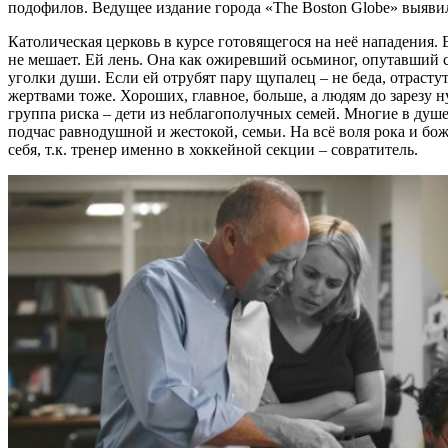
подофилов. Ведущее издание города «The Boston Globe» выяви
Католическая церковь в курсе готовящегося на неё нападения. 
не мешает. Ей лень. Она как ожиревший осьминог, опутавший 
уголки души. Если ей отрубят пару щупалец – не беда, отрастут
жертвами тоже. Хороших, главное, больше, а людям до зарезу н
группа риска – дети из неблагополучных семей. Многие в душе
подчас равнодушной и жестокой, семьи. На всё воля рока и бо
себя, т.к. тренер именно в хоккейной секции – совратитель.