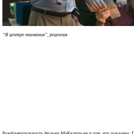
“В центре внимания”, рецензия
Разоблачительность фильма МаКкарти не в том, что показано. 