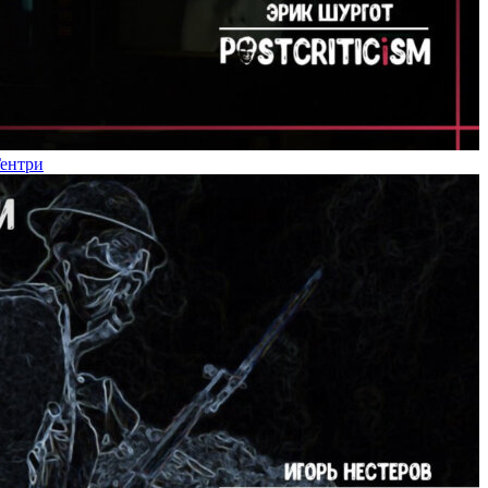
Гентри