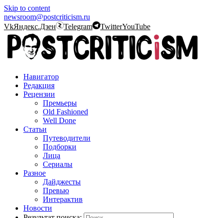
Skip to content
newsroom@postcriticism.ru
Vk
Яндекс.Дзен
Telegram
Twitter
YouTube
Навигатор
Редакция
Рецензии
Премьеры
Old Fashioned
Well Done
Статьи
Путеводители
Подборки
Лица
Сериалы
Разное
Дайджесты
Превью
Интерактив
Новости
Результат поиска: