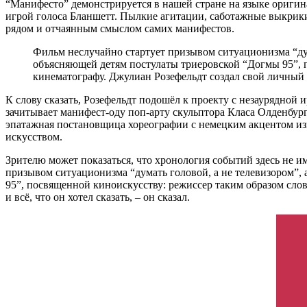
“Манифесто” демонстрируется в нашей стране на языке оригина
игрой голоса Бланшетт. Пылкие агитации, саботажные выкрики
рядом и отчаянным смыслом самих манифестов.
Фильм неслучайно стартует призывом ситуационизма “ду
объясняющей детям постулаты триеровской “Догмы 95”, п
кинематографу. Джулиан Розефельдт создал свой личный ма
К слову сказать, Розефельдт подошёл к проекту с незаурядной
зачитывает манифест-оду поп-арту скульптора Класа Олденбург
эпатажная постановщица хореографии с немецким акцентом и
искусством.
Зрителю может показаться, что хронология событий здесь не и
призывом ситуационизма “думать головой, а не телевизором”
95”, посвященной киноискусству: режиссер таким образом сло
и всё, что он хотел сказать, – он сказал.