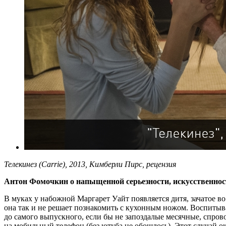
Телекинез (Carrie), 2013, Кимберли Пирс, рецензия
Антон Фомочкин о напыщенной серьезности, искусственнос
В муках у набожной Маргарет Уайт появляется дитя, зачатое во
она так и не решает познакомить с кухонным ножом. Воспитыва
до самого выпускного, если бы не запоздалые месячные, спро
на мобильный телефон (без ютуба не обошлось). Этот случай ок