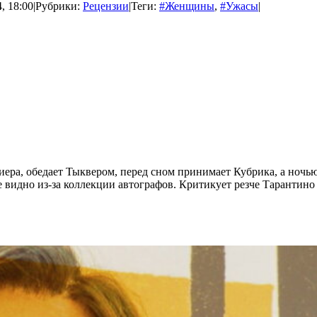
, 18:00
|
Рубрики:
Рецензии
|
Теги:
#Женщины
,
#Ужасы
|
риера, обедает Тыквером, перед сном принимает Кубрика, а ноч
е видно из-за коллекции автографов. Критикует резче Тарантино