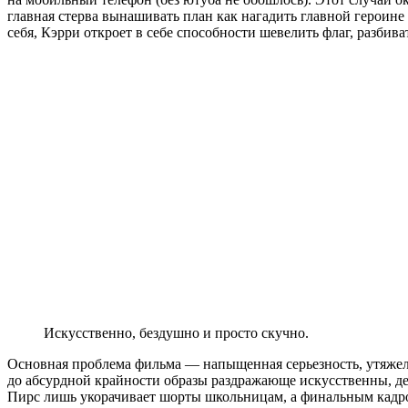
главная стерва вынашивать план как нагадить главной героине 
себя, Кэрри откроет в себе способности шевелить флаг, разбив
Искусственно, бездушно и просто скучно.
Основная проблема фильма — напыщенная серьезность, утяжеля
до абсурдной крайности образы раздражающе искусственны, д
Пирс лишь укорачивает шорты школьницам, а финальным кадром