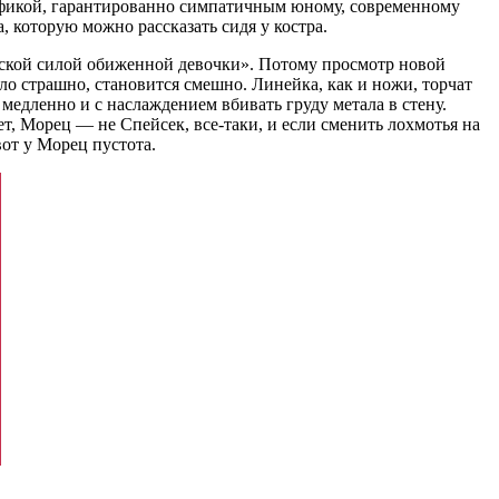
афикой, гарантированно симпатичным юному, современному
, которую можно рассказать сидя у костра.
ческой силой обиженной девочки». Потому просмотр новой
ло страшно, становится смешно. Линейка, как и ножи, торчат
 медленно и с наслаждением вбивать груду метала в стену.
т, Морец — не Спейсек, все-таки, и если сменить лохмотья на
вот у Морец пустота.