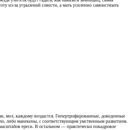
оту из-за угрызений совести, а мать усиленно самоистязать
и, мол, каждому воздастся. Гипертрофированные, доведенные
ло, либо манекены, с соответствующим умственным развитием.
 масштабов ереси. В остальном — практически покадровое