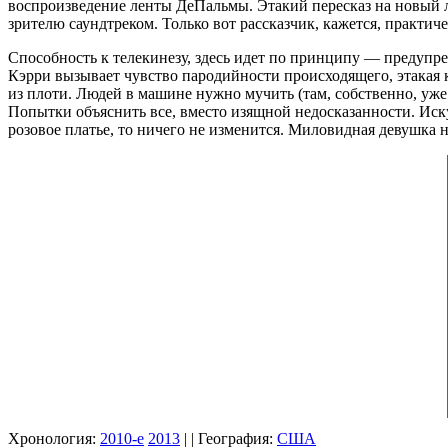
воспроизведение ленты ДеПальмы. Этакий пересказ на новый 
зрителю саундтреком. Только вот рассказчик, кажется, практиче
Способность к телекинезу, здесь идет по принципу — предупр
Кэрри вызывает чувство пародийности происходящего, этакая к
из плоти. Людей в машине нужно мучить (там, собственно, уже 
Попытки объяснить все, вместо изящной недосказанности. Иску
розовое платье, то ничего не изменится. Миловидная девушка на 
Хронология:
2010-е
2013
| | География:
США