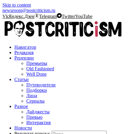
Skip to content
newsroom@postcriticism.ru
Vk
Яндекс.Дзен
Telegram
Twitter
YouTube
Навигатор
Редакция
Рецензии
Премьеры
Old Fashioned
Well Done
Статьи
Путеводители
Подборки
Лица
Сериалы
Разное
Дайджесты
Превью
Интерактив
Новости
Результат поиска: