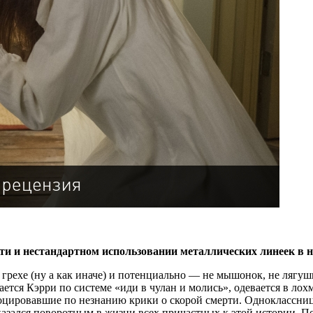
ти и нестандартном использовании металлических линеек в 
 грехе (ну а как иначе) и потенциально — не мышонок, не лягуш
ется Кэрри по системе «иди в чулан и молись», одевается в ло
воцировавшие по незнанию крики о скорой смерти. Одноклассни
азался поворотным в жизни всех причастных к этой истории. Пок