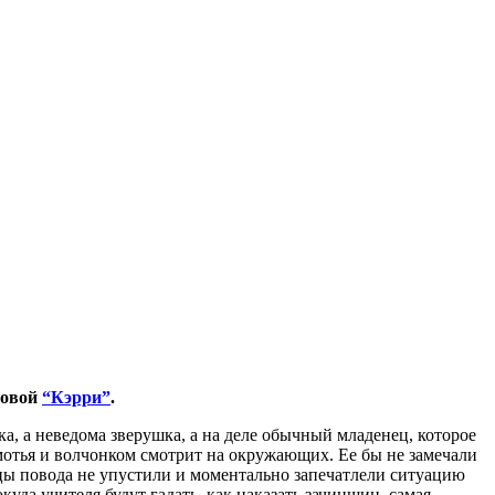
новой
“Кэрри”
.
ка, а неведома зверушка, а на деле обычный младенец, которое
хмотья и волчонком смотрит на окружающих. Ее бы не замечали
цы повода не упустили и моментально запечатлели ситуацию
уда учителя будут гадать, как наказать зачинщиц, самая