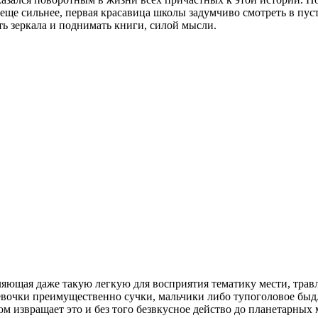
еще сильнее, первая красавица школы задумчиво смотреть в пуст
ать зеркала и поднимать книги, силой мысли.
ющая даже такую легкую для восприятия тематику мести, травл
евочки преимущественно сучки, мальчики либо тупоголовое быд
 извращает это и без того безвкусное действо до планетарных