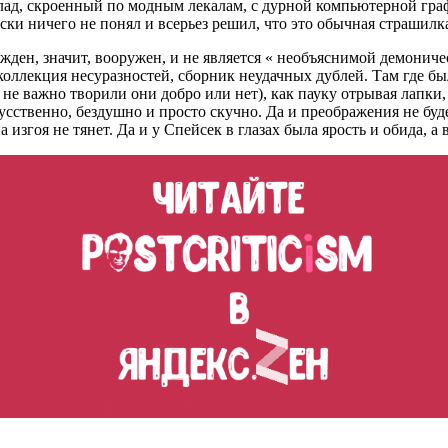
лад, скроенный по модным лекалам, с дурной компьютерной гр
ски ничего не понял и всерьез решил, что это обычная страшилка
ежден, значит, вооружен, и не является « необъяснимой демони
оллекция несуразностей, сборник неудачных дублей. Там где бы
не важно творили они добро или нет), как пауку отрывая лапки,
сственно, бездушно и просто скучно. Да и преображения не буде
изгоя не тянет. Да и у Спейсек в глазах была ярость и обида, а 