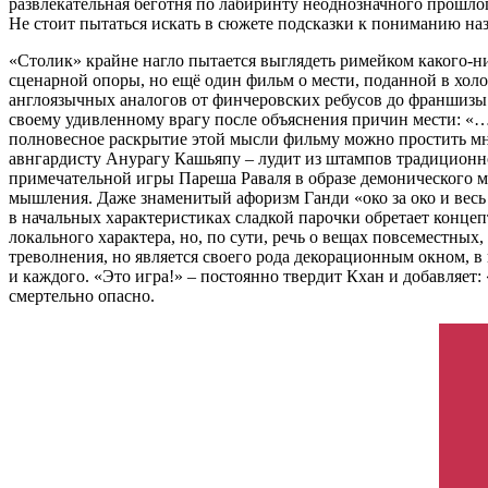
развлекательная беготня по лабиринту неоднозначного прошло
Не стоит пытаться искать в сюжете подсказки к пониманию наз
«Столик» крайне нагло пытается выглядеть римейком какого-ни
сценарной опоры, но ещё один фильм о мести, поданной в хол
англоязычных аналогов от финчеровских ребусов до франшизы
своему удивленному врагу после объяснения причин мести: «…т
полновесное раскрытие этой мысли фильму можно простить мн
авнгардисту Анурагу Кашьяпу – лудит из штампов традиционно
примечательной игры Пареша Раваля в образе демонического ма
мышления. Даже знаменитый афоризм Ганди «око за око и весь
в начальных характеристиках сладкой парочки обретает конце
локального характера, но, по сути, речь о вещах повсеместны
треволнения, но является своего рода декорационным окном, в
и каждого. «Это игра!» – постоянно твердит Кхан и добавляет
смертельно опасно.