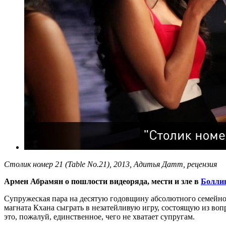
Столик номер 21 (Table No.21), 2013, Адитья Датт, рецензия
Армен Абрамян о пошлости видеоряда, мести и зле в
Боллив
Супружеская пара на десятую годовщину абсолютного семейног
магната Кхана сыграть в незатейливую игру, состоящую из вопр
это, пожалуй, единственное, чего не хватает супругам.