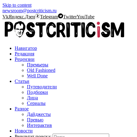
Skip to content
newsroom@postcriticism.ru
Vk
Яндекс.Дзен
Telegram
Twitter
YouTube
Навигатор
Редакция
Рецензии
Премьеры
Old Fashioned
Well Done
Статьи
Путеводители
Подборки
Лица
Сериалы
Разное
Дайджесты
Превью
Интерактив
Новости
Результат поиска: