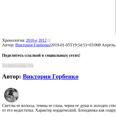
Хронология:
2010-е
2012
| |
Автор:
Виктория Горбенко
|
2019-01-05T19:54:53+03:00
8 Апрель,
Поделитесь ссылкой в социальных сетях!
Twitter
Google+
Vk
Автор:
Виктория Горбенко
Светлы ее волосы, темны ее глаза, черна ее душа и холоден ст
от его недостатка. Характер нордический. Блондинка как снару