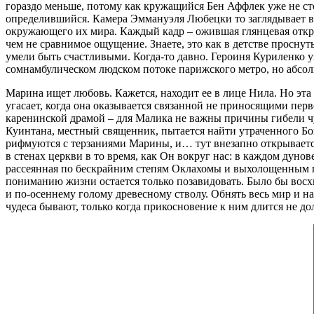
гораздо меньше, потому как кружащийся Бен Аффлек уже не сто
определившийся. Камера Эммануэля Любецки то заглядывает в л
окружающего их мира. Каждый кадр – ожившая глянцевая открыт
чем не сравнимое ощущение. Знаете, это как в детстве проснут
умели быть счастливыми. Когда-то давно. Героиня Куриленко ум
сомнамбулическом людском потоке парижского метро, но абсол
Марина ищет любовь. Кажется, находит ее в лице Нила. Но эта 
угасает, когда она оказывается связанной не приносящими п
каренинской драмой – для Малика не важны причины гибели чу
Куинтана, местный священник, пытается найти утраченного Бог
рифмуются с терзаниями Марины, и… тут внезапно открывается 
в стенах церкви в то время, как Он вокруг нас: в каждом дуно
рассеянная по бескрайним степям Оклахомы и выхолощенным па
пониманию жизни остается только позавидовать. Было бы восхи
и по-осеннему голому древесному стволу. Обнять весь мир и н
чудеса бывают, только когда прикосновение к ним длится не д