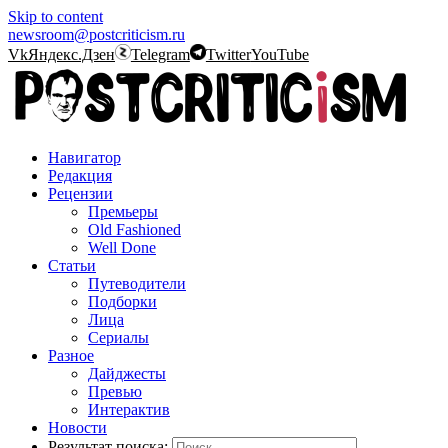
Skip to content
newsroom@postcriticism.ru
Vk
Яндекс.Дзен
Telegram
Twitter
YouTube
Навигатор
Редакция
Рецензии
Премьеры
Old Fashioned
Well Done
Статьи
Путеводители
Подборки
Лица
Сериалы
Разное
Дайджесты
Превью
Интерактив
Новости
Результат поиска: