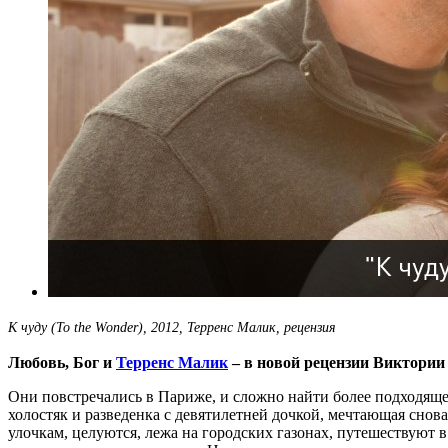
К чуду (To the Wonder), 2012, Терренс Малик, рецензия
Любовь, Бог и
Терренс Малик
– в новой рецензии Виктории
Они повстречались в Париже, и сложно найти более подходящ
холостяк и разведенка с девятилетней дочкой, мечтающая сно
улочкам, целуются, лежа на городских газонах, путешествуют