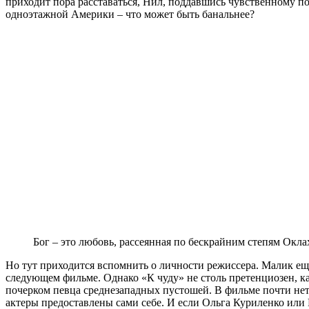
приходит пора расставаться, Нил, поддавшись чувственному по
одноэтажной Америки – что может быть банальнее?
Бог – это любовь, рассеянная по бескрайним степям О
Но тут приходится вспомнить о личности режиссера. Малик еще
следующем фильме. Однако «К чуду» не столь претенциозен, ка
почерком певца среднезападных пустошей. В фильме почти нет д
актеры предоставлены сами себе. И если Ольга Куриленко или