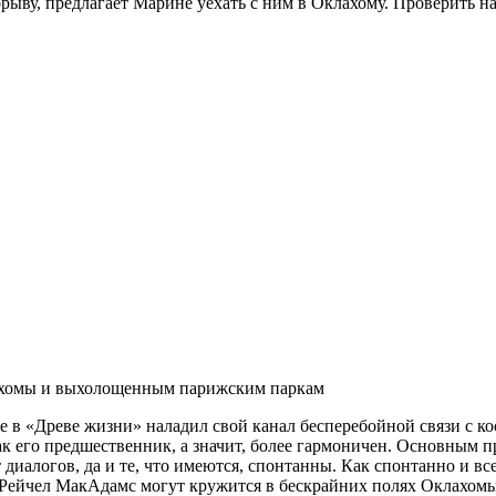
рыву, предлагает Марине уехать с ним в Оклахому. Проверить н
клахомы и выхолощенным парижским паркам
 в «Древе жизни» наладил свой канал бесперебойной связи с ко
к его предшественник, а значит, более гармоничен. Основным п
иалогов, да и те, что имеются, спонтанны. Как спонтанно и все
 Рейчел МакАдамс могут кружится в бескрайних полях Оклахомы,