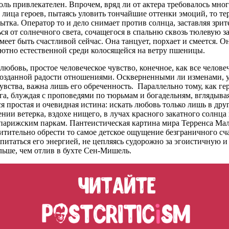
ль привлекателен. Впрочем, вряд ли от актера требовалось мног
ица героев, пытаясь уловить тончайшие оттенки эмоций, то тер
ка. Оператор то и дело снимает против солнца, заставляя зрит
ься от солнечного света, сочащегося в спальню сквозь тюлевую з
еет быть счастливой сейчас. Она танцует, порхает и смеется. О
ютно естественной среди колосящейся на ветру пшеницы.
любовь, простое человеческое чувство, конечное, как все челове
ервозданной радости отношениями. Оскверненными ли изменами,
вства, важна лишь его обреченность. Параллельно тому, как ге
а, блуждая с проповедями по тюрьмам и богадельням, вглядывая
простая и очевидная истина: искать любовь только лишь в друг
вении ветерка, вздохе нищего, в лучах красного закатного солнц
рижским паркам. Пантеистическая картина мира Терренса Малик
тительно обрести то самое детское ощущение безграничного сча
апитаться его энергией, не цепляясь судорожно за эгоистичную
ольше, чем отлив в бухте Сен-Мишель.