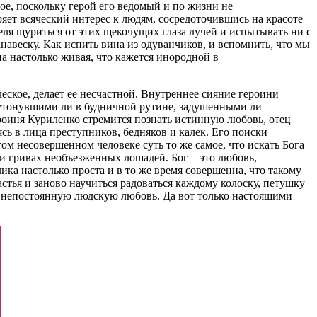
ое, поскольку герой его ведомый и по жизни не
яет всяческий интерес к людям, сосредоточившись на красоте
еля щуриться от этих щекочущих глаза лучей и испытывать ни с
анавеску. Как испить вина из одуванчиков, и вспомнить, что мы
на настолько живая, что кажется инородной в
ческое, делает ее несчастной. Внутреннее сияние героини
 утонувшими ли в будничной рутине, задушенными ли
роиня Куриленко стремится познать истинную любовь, отец
сь в лица преступников, бедняков и калек. Его поиски
ом несовершенном человеке суть то же самое, что искать Бога
а и гривах необъезженных лошадей. Бог – это любовь,
а настолько проста и в то же время совершенна, что такому
стья и заново научиться радоваться каждому колоску, петушку
 и непостоянную людскую любовь. Да вот только настоящими