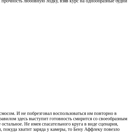
а прочность любовную лодку, взяв курс на однообразные будни
смосом. И не побрезговал воспользоваться им повторно в
равилом здесь выступит готовность смирится со своеобразным
 остальное. Не имея спасательного круга в виде сценария,
 покуда хватит заряда у камеры, то Бену Аффлеку повезло