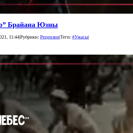
го” Брайана Юзны
021, 11:44
|
Рубрики:
Рецензии
|
Теги:
#Ужасы
|