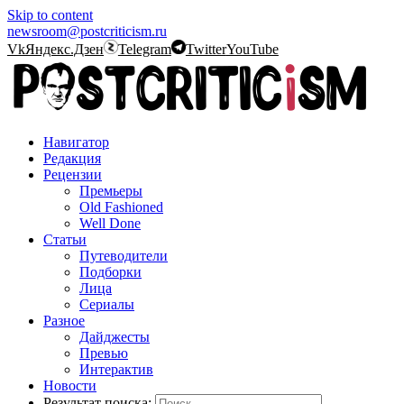
Skip to content
newsroom@postcriticism.ru
Vk
Яндекс.Дзен
Telegram
Twitter
YouTube
Навигатор
Редакция
Рецензии
Премьеры
Old Fashioned
Well Done
Статьи
Путеводители
Подборки
Лица
Сериалы
Разное
Дайджесты
Превью
Интерактив
Новости
Результат поиска: