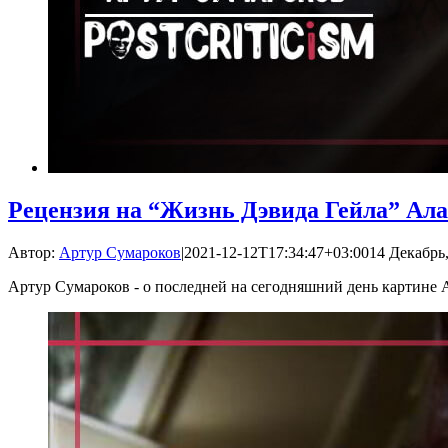
Рецензия на “Жизнь Дэвида Гейла” Ал
Автор:
Артур Сумароков
|
2021-12-12T17:34:47+03:00
14 Декабрь,
Артур Сумароков - о последней на сегодняшний день картине 