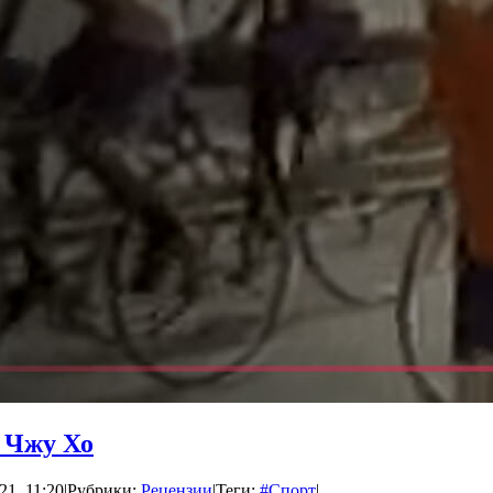
и Чжу Хо
21, 11:20
|
Рубрики:
Рецензии
|
Теги:
#Спорт
|