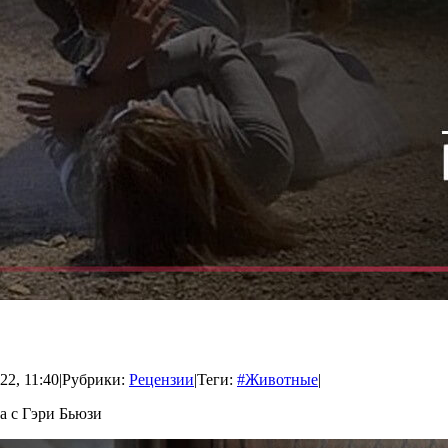
22, 11:40
|
Рубрики:
Рецензии
|
Теги:
#Животные
|
а с Гэри Бьюзи