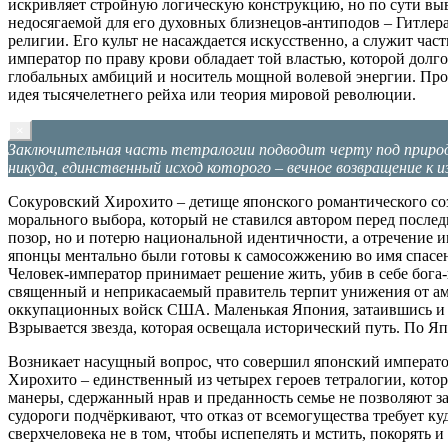
искривляет стройную логическую конструкцию, но по сути выв
недосягаемой для его духовных близнецов-антиподов – Гитлер
религии. Его культ не насаждается искусственно, а служит ча
император по праву крови обладает той властью, которой долг
глобальных амбиций и носитель мощной волевой энергии. Про
идея тысячелетнего рейха или теория мировой революции.
×
Заключительная часть тетралогии подводит черту под природой
никуда, единственный исход которого – вечное возвращение к 
Сокуровский Хирохито – детище японского романтического соз
морального выбора, который не ставился автором перед послед
позор, но и потерю национальной идентичности, а отречение и
японцы ментально были готовы к самосожжению во имя спасения
Человек-император принимает решение жить, убив в себе бога-
священный и неприкасаемый правитель терпит унижения от ам
оккупационных войск США. Маленькая Япония, затаившись и за
Взрывается звезда, которая освещала исторический путь. По 
Возникает насущный вопрос, что совершил японский императо
Хирохито – единственный из четырех героев тетралогии, котор
манеры, сдержанный нрав и преданность семье не позволяют за
судороги подчёркивают, что отказ от всемогущества требует к
сверхчеловека не в том, чтобы испепелять и мстить, покорять 