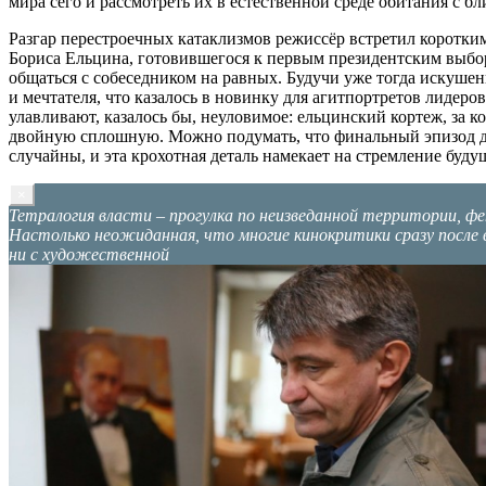
мира сего и рассмотреть их в естественной среде обитания с бл
Разгар перестроечных катаклизмов режиссёр встретил коротк
Бориса Ельцина, готовившегося к первым президентским выбо
общаться с собеседником на равных. Будучи уже тогда искушен
и мечтателя, что казалось в новинку для агитпортретов лидер
улавливают, казалось бы, неуловимое: ельцинский кортеж, за 
двойную сплошную. Можно подумать, что финальный эпизод де
случайны, и эта крохотная деталь намекает на стремление буд
×
Тетралогия власти – прогулка по неизведанной территории, ф
Настолько неожиданная, что многие кинокритики сразу после в
ни с художественной