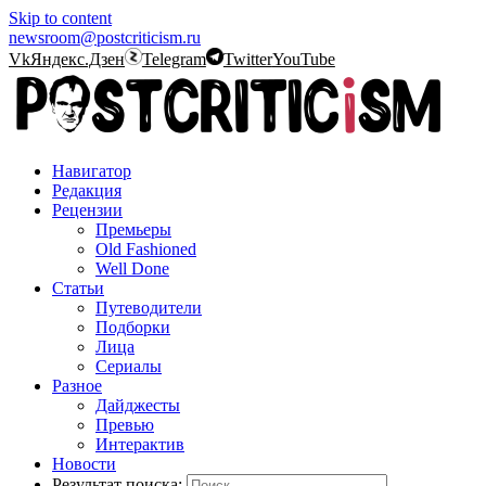
Skip to content
newsroom@postcriticism.ru
Vk
Яндекс.Дзен
Telegram
Twitter
YouTube
Навигатор
Редакция
Рецензии
Премьеры
Old Fashioned
Well Done
Статьи
Путеводители
Подборки
Лица
Сериалы
Разное
Дайджесты
Превью
Интерактив
Новости
Результат поиска: