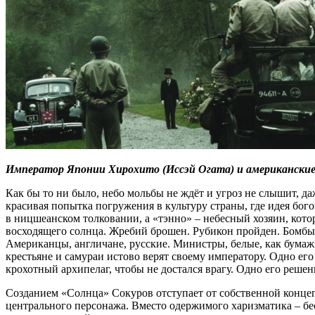
Император Японии Хирохито (Иссэй Огата) и американски
Как бы то ни было, небо мольбы не ждёт и угроз не слышит, д
красивая попытка погружения в культуру страны, где идея бог
в ницшеанском толковании, а «тэнно» – небесный хозяин, кот
восходящего солнца. Жребий брошен. Рубикон пройден. Бомбы 
Американцы, англичане, русские. Министры, белые, как бумажн
крестьяне и самураи истово верят своему императору. Одно его
крохотный архипелаг, чтобы не достался врагу. Одно его реше
Созданием «Солнца» Сокуров отступает от собственной концепц
центрального персонажа. Вместо одержимого харизматика – бе