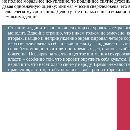
не полное моральное искупление, то подлинное снятие духовн
давая однозначную оценку: мнимая миссия сверхчеловека, его 
человеческому состоянию. Дело тут не столько в невозможнос
чем вынужденно.
Странно и удивительно, но до сих пор сокуровская тетралог
монолит. Вдвойне странно, что никем толком не замечено, 
вторых, изящно и непринужденно экранизировал четыре борх
вера сверхчеловека в себя и свою правоту – подрывается с
свою беспомощность и тщетность земных дел, становясь об
божества. Невзирая на то, что в центре внимания сокуровс
власти – особенно той, что норовит окружить себя культом
верил в то, что несёт благо своему народу. Время безжалост
правления, а в том, чтобы оставить свой трон и отбросить с