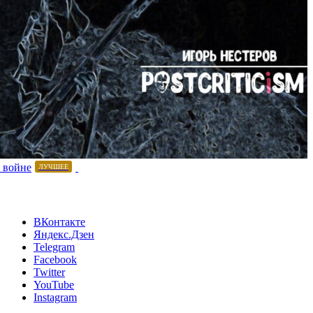
 войне
ЛУЧШЕЕ
ВКонтакте
Яндекс.Дзен
Telegram
Facebook
Twitter
YouTube
Instagram