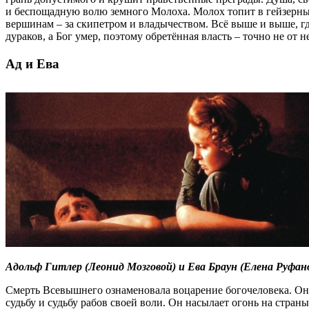
и беспощадную волю земного Молоха. Молох топит в гейзерных
вершинам – за скипетром и владычеством. Всё выше и выше, где
дураков, а Бог умер, поэтому обретённая власть – точно не от н
Ад и Ева
Адольф Гитлер (Леонид Мозговой) и Ева Браун (Елена Руфан
Смерть Всевышнего ознаменовала воцарение богочеловека. Он 
судьбу и судьбу рабов своей воли. Он насылает огонь на стран