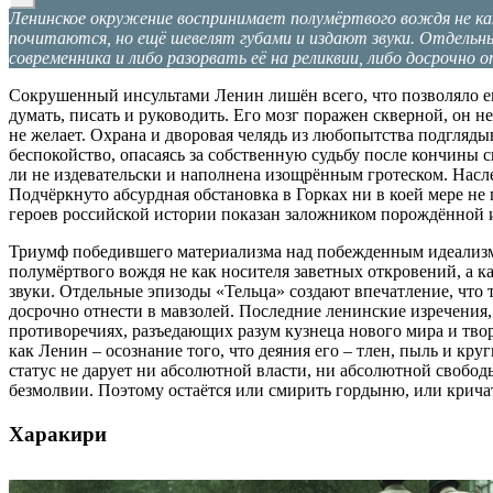
Ленинское окружение воспринимает полумёртвого вождя не ка
почитаются, но ещё шевелят губами и издают звуки. Отдельны
современника и либо разорвать её на реликвии, либо досрочно 
Сокрушенный инсультами Ленин лишён всего, что позволяло е
думать, писать и руководить. Его мозг поражен скверной, он 
не желает. Охрана и дворовая челядь из любопытства подгляд
беспокойство, опасаясь за собственную судьбу после кончины
ли не издевательски и наполнена изощрённым гротеском. Насле
Подчёркнуто абсурдная обстановка в Горках ни в коей мере не
героев российской истории показан заложником порождённой им
Триумф победившего материализма над побежденным идеализм
полумёртвого вождя не как носителя заветных откровений, а 
звуки. Отдельные эпизоды «Тельца» создают впечатление, что 
досрочно отнести в мавзолей. Последние ленинские изречения
противоречиях, разъедающих разум кузнеца нового мира и твор
как Ленин – осознание того, что деяния его – тлен, пыль и кр
статус не дарует ни абсолютной власти, ни абсолютной свобод
безмолвии. Поэтому остаётся или смирить гордыню, или кричать
Харакири