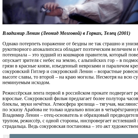
Владимир Ленин (Леонид Мозговой) в Горках,
Телец (2001)
Однако потерпеть поражение от бездны не так страшно и унизит
рукотворного апокалипсиса обладает поэтическим величием и 
потенциала – это худший из кошмаров правителя, который пове
опускает зрителя с небес на землю, с альпийских гор – в под
грязи в красные князи, изъеденный неврозами и параличом кре
сокуровский Гитлер и сокуровский Ленин – возрастные ровесни
высоте славы, то второй – на краю могилы. Несмотря на всю су
неминуемым исходом.
Режиссёрская лента первой в российском прокате подвергает ре
взрослые. Сокуровский фильм предлагает более полутора часо
блеклы, звуки нечётки. Атмосфера зрелища – тягучая, масляни
по эскизу Арабова не только идеально вписан в четырёхгранну
Владимир Ленин – отец-основатель и образцовый предводитель
трупом, режиссёр, с одной стороны, ниспровергает истлевший
страдальца. Ведь сокуровская постановка – это акт художеств
×