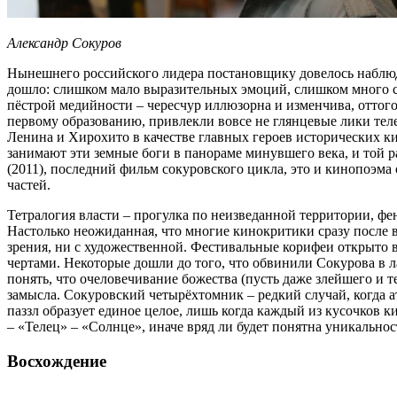
Александр Сокуров
Нынешнего российского лидера постановщику довелось наблюдат
дошло: слишком мало выразительных эмоций, слишком много се
пёстрой медийности – чересчур иллюзорна и изменчива, оттого
первому образованию, привлекли вовсе не глянцевые лики тел
Ленина и Хирохито в качестве главных героев исторических к
занимают эти земные боги в панораме минувшего века, и той р
(2011), последний фильм сокуровского цикла, это и кинопоэма
частей.
Тетралогия власти – прогулка по неизведанной территории, ф
Настолько неожиданная, что многие кинокритики сразу после 
зрения, ни с художественной. Фестивальные корифеи открыто
чертами. Некоторые дошли до того, что обвинили Сокурова в 
понять, что очеловечивание божества (пусть даже злейшего и т
замысла. Сокуровский четырёхтомник – редкий случай, когда а
паззл образует единое целое, лишь когда каждый из кусочков 
– «Телец» – «Солнце», иначе вряд ли будет понятна уникальнос
Восхождение