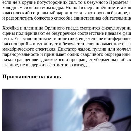
если не в орудие потусторонних сил, то в безумного Прометея,
холодным символизмом кадра. Homo Гитлер лишён пиетета к лю
классический социальный дарвинист, для которого всё живое, 
и развоплотить божество способна единственная обитательниц
Хозяйка и пленница Орлиного гнезда смотрится физкультурни
сцены подчёркивают её безупречное соответствие идеалам фаш
пути. Ева мало понимает в политике, ещё меньше в инфернально
пассионарий – внутри пуст и безучастен, словно каменное изв
макабрического спектакля. Диктатор жалок, пуглив или молчал
паранормальность и принимает облик сварливого бюргера или 
начало расщепляет двоякое эго и превращает уберменша в обыват
главное, не выдержит её ответного взгляда.
Приглашение на казнь