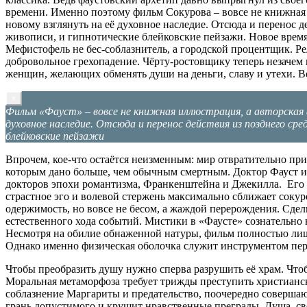
времени. Именно поэтому фильм Сокурова – вовсе не книжная ил
новому взглянуть на её духовное наследие. Отсюда и перенос д
живописи, и гипнотические блейковские пейзажи. Новое время
Мефистофель не бес-соблазнитель, а городской процентщик. Р
добровольное грехопадение. Чёрту-ростовщику теперь незачем 
женщин, желающих обменять души на деньги, славу и утехи. Вед
×
Фильм «Фауст» – вовсе не книжная иллюстрация, а авторская а
духовное наследие. Отсюда и перенос действия из позднего ср
блейковские пейзажи
Впрочем, кое-что остаётся неизменным: мир отвратительно п
которым дано больше, чем обычным смертным. Доктор Фауст из
докторов эпохи романтизма, Франкенштейна и Джекилла. Его ц
страстное эго и волевой стержень максимально сближает соку
одержимость, но вовсе не бесом, а жаждой перерождения. Сдел
естественного хода событий. Мистики в «Фаусте» сознательно 
Несмотря на обилие обнаженной натуры, фильм полностью лише
Однако именно физическая оболочка служит инструментом пере
Чтобы преобразить душу нужно сперва разрушить её храм. Что
Моральная метаморфоза требует трижды преступить христиански
соблазнение Маргариты и предательство, поочередно соверша
грань допустимого и крушит нравственные преграды. Душа, св