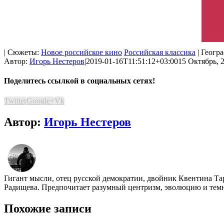
| Сюжеты:
Новое российское кино
Российская классика
| Геогр
Автор:
Игорь Нестеров
|
2019-01-16T11:51:12+03:00
15 Октябрь, 2
Поделитесь ссылкой в социальных сетях!
Twitter
Google+
Vk
Автор:
Игорь Нестеров
Гигант мысли, отец русской демократии, двойник Квентина Та
Радищева. Предпочитает разумный центризм, эволюцию и темно
Похожие записи