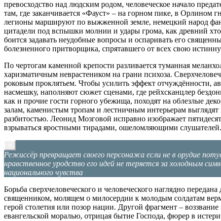
превосходство над людским родом, человеческое начало предат
там, где заканчивается «Фауст» – на горном пике, в Орлином 
легионы маршируют по выжженной земле, немецкий народ фанат
цитадели под вспышки молнии и удары грома, как древний хтон
боится задавать неудобные вопросы и оспаривать его священны
болезненного притворщика, спрятавшего от всех свою истинну
По чертогам каменной крепости разливается туманная меланхо
харизматичным неврастеником на грани психоза. Сверхчеловечн
роковым проклятьем. Чтобы усилить эффект отчуждённости, а
насмешку, наполняют сюжет сценами, где рейхсканцлер бездон
как и прочие гости горного убежища, походят на облезлые де
залам, каменистым тропам и лестничным интерьерам выглядят
разбитостью. Леонид Мозговой исправно изображает пятидесят
взрываться яростными тирадами, ошеломляющими слушателей
×
Режиссёр превращает своего персонажа если не в орудие поту
нравственное уродство его идей не теряется за холодным сим
национального чувства
Борьба сверхчеловеческого и человеческого наглядно передана
священником, молящем о милосердии к молодым солдатам верма
герой столетия или позор нации. Другой фрагмент – воззвание
евангельской моралью, отрицая бытие Господа, фюрер в истери