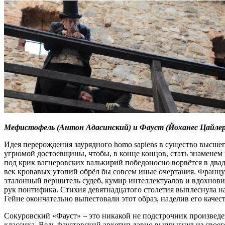
Мефистофель (Антон Адасинский) и Фауст (Йоханес Цайлер
Идея перерождения заурядного homo sapiens в существо высше
угрюмой достоевщины, чтобы, в конце концов, стать знаменем
под крик вагнеровских валькирий победоносно ворвётся в двад
век кровавых утопий обрёл бы совсем иные очертания. Францу
эталонный вершитель судеб, кумир интеллектуалов и вдохнови
рук понтифика. Стихия девятнадцатого столетия выплеснула н
Гейне окончательно выпестовали этот образ, наделив его качест
Сокуровский «Фауст» – это никакой не подстрочник произведен
классика. Ведь фаустовский архетип давно выпрыгнул из сво