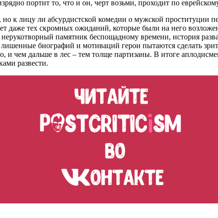
ядно портит то, что и он, черт возьми, проходит по еврейскому
о, но к лицу ли абсурдистской комедии о мужской проституции 
вает даже тех скромных ожиданий, которые были на него возло
 нерукотворный памятник беспощадному времени, история развал
 лишенные биографий и мотиваций герои пытаются сделать зрите
о, и чем дальше в лес – тем толще партизаны. В итоге аплодисм
ками развести.