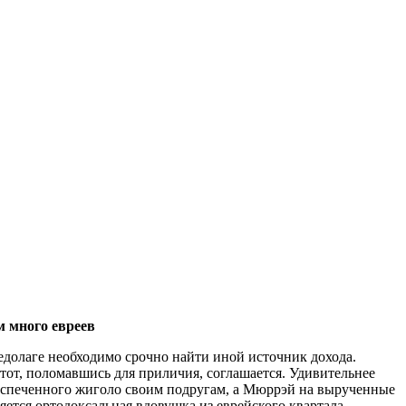
 много евреев
едолаге необходимо срочно найти иной источник дохода.
тот, поломавшись для приличия, соглашается. Удивительнее
оиспеченного жиголо своим подругам, а Мюррэй на вырученные
ется ортодоксальная вдовушка из еврейского квартала.