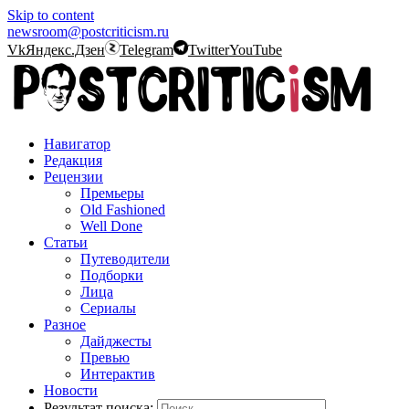
Skip to content
newsroom@postcriticism.ru
Vk
Яндекс.Дзен
Telegram
Twitter
YouTube
Навигатор
Редакция
Рецензии
Премьеры
Old Fashioned
Well Done
Статьи
Путеводители
Подборки
Лица
Сериалы
Разное
Дайджесты
Превью
Интерактив
Новости
Результат поиска: