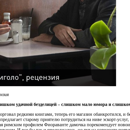
ензия
ишком удачной безделицей – слишком мало юмора и слишком
говал редкими книгами, теперь его магазин обанкротился, и б
едлагает старому приятелю потрудиться на ниве эскорт-услуг, 
ненная римским профилем Фиораванте дамочка порекомендует нов
аном. И все бы так и продолжалось, но тут на горизонте появля