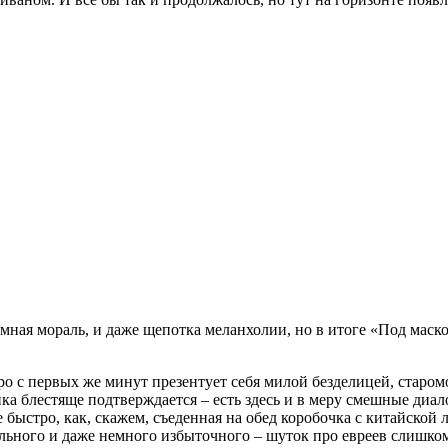
емная мораль, и даже щепотка меланхолии, но в итоге «Под маско
ро с первых же минут презентует себя милой безделицей, старо
ка блестяще подтверждается – есть здесь и в меру смешные диал
 быстро, как, скажем, съеденная на обед коробочка с китайской
тельного и даже немного избыточного – шуток про евреев слишк