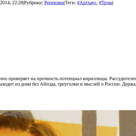
2014, 22:28
|
Рубрики:
Рецензии
|
Теги:
#Артхаус
,
#Трэш
|
нно проверяет на прочность потенциал кириллицы. Рассудителен
одит из дома без Айпэда, треуголки и мыслей о России. Держал 