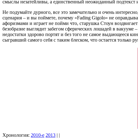
смыслы незатейливы, а единственный неожиданный подтекст изр
Не подумайте дурного, все это замечательно и очень интересн
сценария – и вы поймете, почему «Fading Gigolo» не оправды
афоризмами и играет не пойми что, старушка Стоун воздвигает
безобразие выглядит забегом сферических лошадей в вакууме –
недостатки здорово портят и без того не самое выдающееся кин
сыгравший самого себя с таким блеском, что остается только ру
Хронология:
2010-е
2013
| |