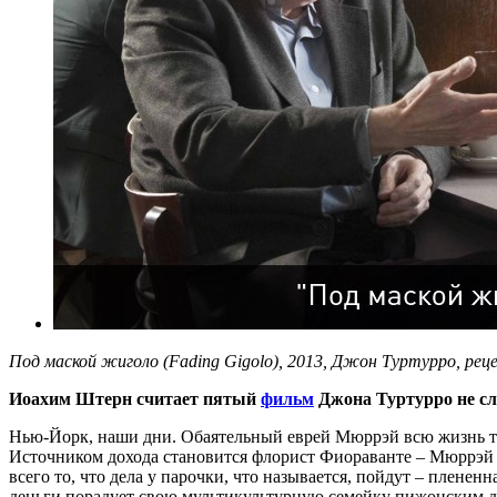
Под маской жиголо (Fading Gigolo), 2013, Джон Туртурро, рец
Иоахим Штерн считает пятый
фильм
Джона Туртурро не сл
Нью-Йорк, наши дни. Обаятельный еврей Мюррэй всю жизнь тор
Источником дохода становится флорист Фиораванте – Мюррэй пр
всего то, что дела у парочки, что называется, пойдут – пле
деньги порадует свою мультикультурную семейку пижонским див