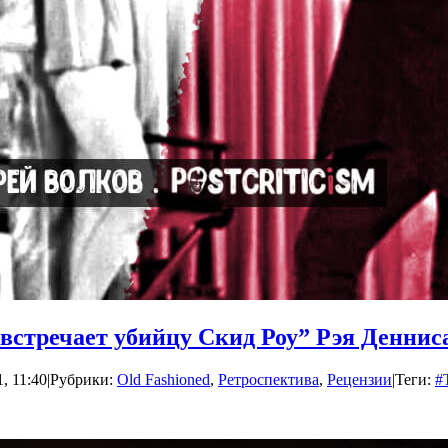
 встречает убийцу Скид Роу” Рэя Деннис
, 11:40
|
Рубрики:
Old Fashioned
,
Ретроспектива
,
Рецензии
|
Теги:
#