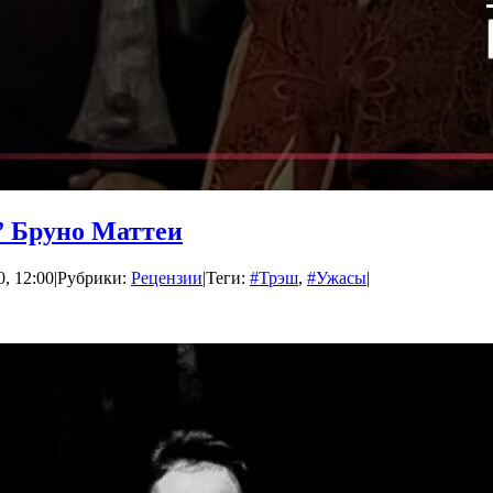
” Бруно Маттеи
, 12:00
|
Рубрики:
Рецензии
|
Теги:
#Трэш
,
#Ужасы
|