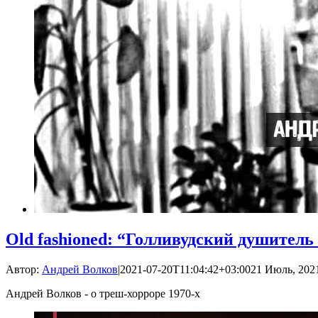
Old fashioned: “Голливудский душитель
Автор:
Андрей Волков
|
2021-07-20T11:04:42+03:00
21 Июль, 2021
Андрей Волков - о треш-хорроре 1970-х