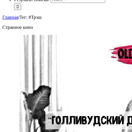
Главная
/
Тег:
#Трэш
Странное кино