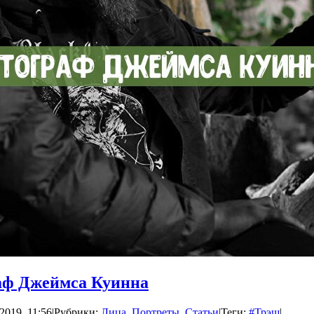
аф Джеймса Куинна
2019, 11:56
|
Рубрики:
Лица
,
Портреты
,
Статьи
|
Теги:
#Трэш
|