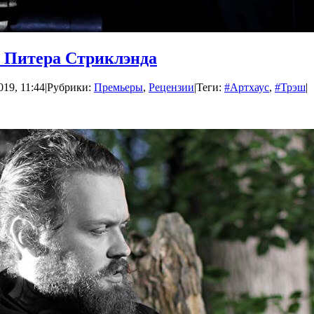
” Питера Стриклэнда
019, 11:44
|
Рубрики:
Премьеры
,
Рецензии
|
Теги:
#Артхаус
,
#Трэш
|