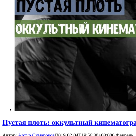
Пустая плоть: оккультный кинематогр
Автор:
Артур Сумароков
|
2019-02-04T19:56:30+03:00
6 Февраль, 