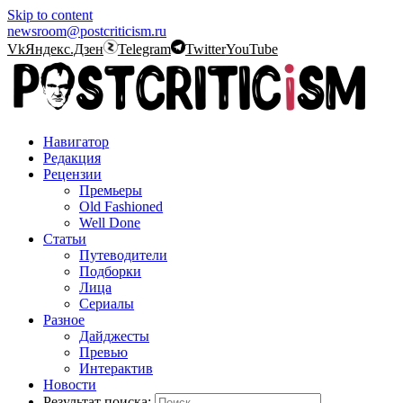
Skip to content
newsroom@postcriticism.ru
Vk
Яндекс.Дзен
Telegram
Twitter
YouTube
Навигатор
Редакция
Рецензии
Премьеры
Old Fashioned
Well Done
Статьи
Путеводители
Подборки
Лица
Сериалы
Разное
Дайджесты
Превью
Интерактив
Новости
Результат поиска: