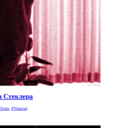
а Стеклера
Трэш
,
#Ужасы
|