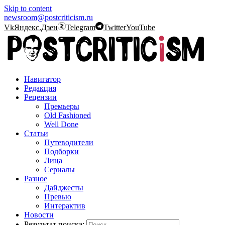
Skip to content
newsroom@postcriticism.ru
Vk
Яндекс.Дзен
Telegram
Twitter
YouTube
Навигатор
Редакция
Рецензии
Премьеры
Old Fashioned
Well Done
Статьи
Путеводители
Подборки
Лица
Сериалы
Разное
Дайджесты
Превью
Интерактив
Новости
Результат поиска: