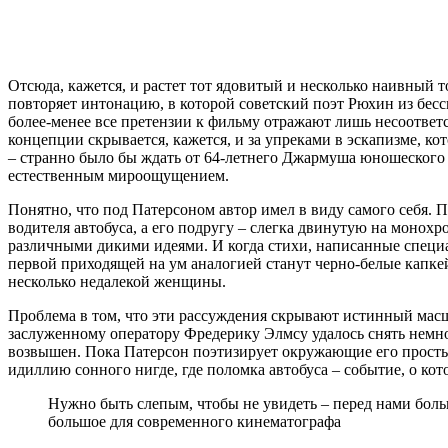
Отсюда, кажется, и растет тот ядовитый и несколько наивный т
повторяет интонацию, в которой советский поэт Рюхин из бес
более-менее все претензии к фильму отражают лишь несоотве
концепции скрывается, кажется, и за упреками в эскапизме, к
– странно было бы ждать от 64-летнего Джармуша юношеского з
естественным мироощущением.
Понятно, что под Патерсоном автор имел в виду самого себя. 
водителя автобуса, а его подругу – слегка двинутую на монох
различными дикими идеями. И когда стихи, написанные специа
первой приходящей на ум аналогией станут черно-белые капкей
несколько недалекой женщины.
Проблема в том, что эти рассуждения скрывают истинный мас
заслуженному оператору Фредерику Элмсу удалось снять немно
возвышен. Пока Патерсон поэтизирует окружающие его прост
идиллию сонного нигде, где поломка автобуса – событие, о кото
Нужно быть слепым, чтобы не увидеть – перед нами боль
большое для современного кинематографа