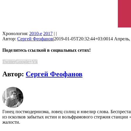
Хронология:
2010-е
2017
| |
Автор:
Сергей Феофанов
|
2019-01-05T20:32:44+03:00
14 Апрель, 
Поделитесь ссылкой в социальных сетях!
Twitter
Google+
Vk
Автор:
Сергей Феофанов
Гонец постмодернизма, ловец солнц и ювелир слова. Беспрест
из осколков забытых истин и вольфрамового стержня станции «
жалости.