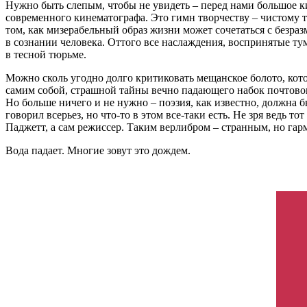
Нужно быть слепым, чтобы не увидеть – перед нами большое к
современного кинематографа. Это гимн творчеству – чистому тв
том, как мизерабельный образ жизни может сочетаться с безра
в сознании человека. Оттого все наслаждения, воспринятые т
в тесной тюрьме.
Можно сколь угодно долго критиковать мещанское болото, котор
самим собой, страшной тайны вечно падающего набок почтового
Но больше ничего и не нужно – поэзия, как известно, должна б
говорил всерьез, но что-то в этом все-таки есть. Не зря ведь
Паджетт, а сам режиссер. Таким верлибром – странным, но га
Вода падает. Многие зовут это дождем.