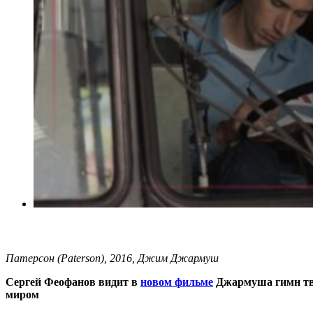
Патерсон (Paterson), 2016, Джим Джармуш
Сергей Феофанов видит в
новом фильме
Джармуша гимн тво
миром