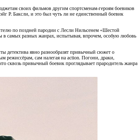
о бюджетам своих фильмов другим спортсменам-героям боевиков
йг Р. Баксли, и это был чуть ли не единственный боевик
рителю по поздней пародии с Лесли Нильсенем «Шестой
мы в самых разных жанрах, испытывая, впрочем, особую любовь
менты детектива явно разнообразят привычный сюжет о
 режиссёрам, сам налегая на action. Погони, драки,
 что сквозь привычный боевик проглядывает прародитель жанра