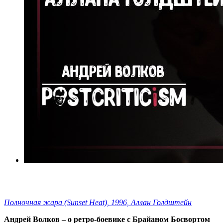
Полночная жара (Sunset Heat), 1996, Аллан Голдштейн
Андрей Волков – о ретро-боевике с Брайаном Босвортом