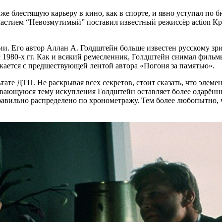
 же блестящую карьеру в кино, как в спорте, и явно уступал п
частием “Невозмутимый” поставил известный режиссёр action Крэ
нии. Его автор Аллан А. Голдштейн больше известен русскому з
 с 1980-х гг. Как и всякий ремесленник, Голдштейн снимал филь
ается с предшествующей лентой автора «Погоня за памятью».
ьтате ДТП. Не раскрывая всех секретов, стоит сказать, что эле
вающуюся тему искупления Голдштейн оставляет более одарённым
 правильно распределено по хронометражу. Тем более любопытно,