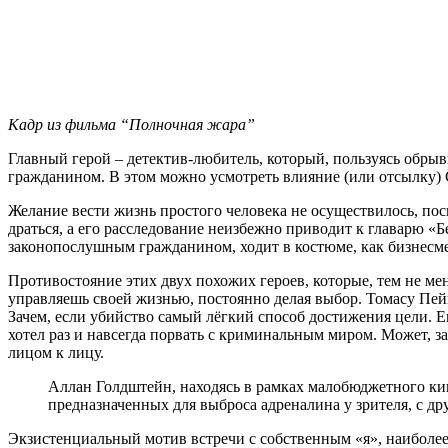
Кадр из фильма “Полночная жара”
Главный герой – детектив-любитель, который, пользуясь обры
гражданином. В этом можно усмотреть влияние (или отсылку) С
Желание вести жизнь простого человека не осуществилось, поск
драться, а его расследование неизбежно приводит к главарю 
законопослушным гражданином, ходит в костюме, как бизнесмен
Противостояние этих двух похожих героев, которые, тем не ме
управляешь своей жизнью, постоянно делая выбор. Томасу Пей
Зачем, если убийство самый лёгкий способ достижения цели. Е
хотел раз и навсегда порвать с криминальным миром. Может, з
лицом к лицу.
Аллан Голдштейн, находясь в рамках малобюджетного кин
предназначенных для выброса адреналина у зрителя, с дру
Экзистенциальный мотив встречи с собственным «я», наиболе