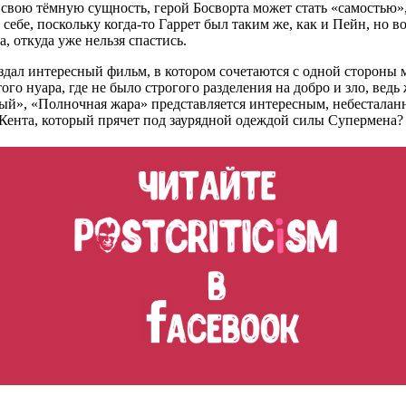
ав свою тёмную сущность, герой Босворта может стать «самость
 себе, поскольку когда-то Гаррет был таким же, как и Пейн, но в
а, откуда уже нельзя спастись.
здал интересный фильм, в котором сочетаются с одной стороны
ого нуара, где не было строгого разделения на добро и зло, ведь
ый», «Полночная жара» представляется интересным, небестала
 Кента, который прячет под заурядной одеждой силы Супермена?