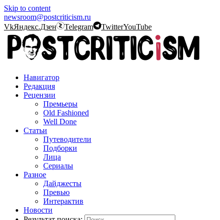
Skip to content
newsroom@postcriticism.ru
Vk
Яндекс.Дзен
Telegram
Twitter
YouTube
Навигатор
Редакция
Рецензии
Премьеры
Old Fashioned
Well Done
Статьи
Путеводители
Подборки
Лица
Сериалы
Разное
Дайджесты
Превью
Интерактив
Новости
Результат поиска: