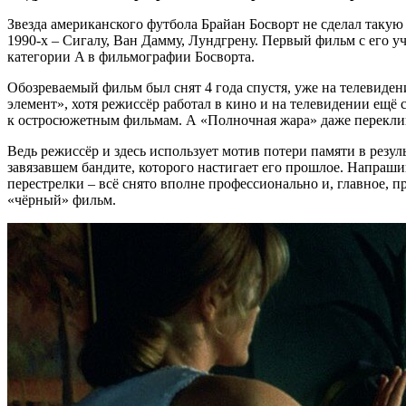
Звезда американского футбола Брайан Босворт не сделал такую
1990-х – Сигалу, Ван Дамму, Лундгрену. Первый фильм с его у
категории A в фильмографии Босворта.
Обозреваемый фильм был снят 4 года спустя, уже на телевиде
элемент», хотя режиссёр работал в кино и на телевидении ещё
к остросюжетным фильмам. А «Полночная жара» даже переклик
Ведь режиссёр и здесь использует мотив потери памяти в резул
завязавшем бандите, которого настигает его прошлое. Напраши
перестрелки – всё снято вполне профессионально и, главное,
«чёрный» фильм.