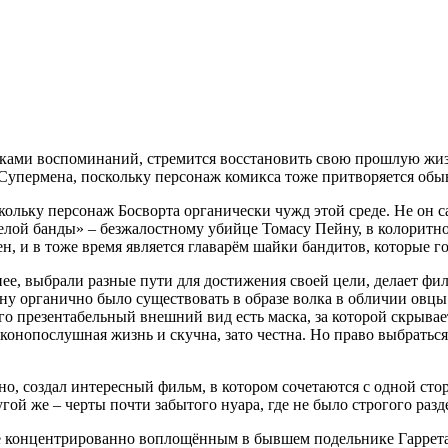
вками воспоминаний, стремится восстановить свою прошлую жиз
упермена, поскольку персонаж комикса тоже притворяется обыва
ольку персонаж Босворта органически чужд этой среде. Не он са
«Белой банды» – безжалостному убийце Томасу Пейну, в колорит
, и в тоже время является главарём шайки бандитов, которые г
нее, выбрали разные пути для достижения своей цели, делает фи
ну органично было существовать в образе волка в обличии овц
го презентабельный внешний вид есть маска, за которой скрывае
аконопослушная жизнь и скучна, зато честна. Но право выбратьс
о, создал интересный фильм, в котором сочетаются с одной ст
гой же – черты почти забытого нуара, где не было строгого разд
е концентрированно воплощённым в бывшем подельнике Гаррета