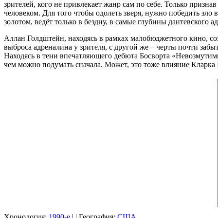
зрителей, кого не привлекает жанр сам по себе. Только призн
человеком. Для того чтобы одолеть зверя, нужно победить зло в
золотом, ведёт только в бездну, в самые глубины дантевского ад
Аллан Голдштейн, находясь в рамках малобюджетного кино, со
выброса адреналина у зрителя, с другой же – черты почти забыт
Находясь в тени впечатляющего дебюта Босворта «Невозмутим
чем можно подумать сначала. Может, это тоже влияние Кларка
Хронология:
1990-е
| | География:
США