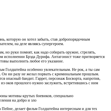
нь, которую он хотел забыть, став добропорядочным
телем, на деле являясь супергероем.
м, но руки помнят, как надо собирать оружие, стрелять,
ном исполнении Брэда Дурифа. Антагонист тоже притворяется
отовы выполнить любое его указание.
льм Голдштейна особенно увлекательным. Не рок, а ты сам
ы. Он ни разу не желал порвать с криминальным прошлым.
тся опасный бандит. Гаррет, персонаж Босворта, напротив,
я из оков прошлого нужно заслужить, встретившись с ним
ороны мотивы крутых боевиков, специально
еления на добро и зло
 Пейне, делает фильм Голдштейна интересным и для тех