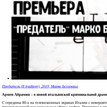
Предатель (Il traditore), 2019, Марко Беллоккьо
Армен Абрамян – о новой итальянской криминальной драм
С середины 80-х на телевизионных экранах Италии с невероят
пронизывающей все социальные сферы, мафии. Примерно в это 