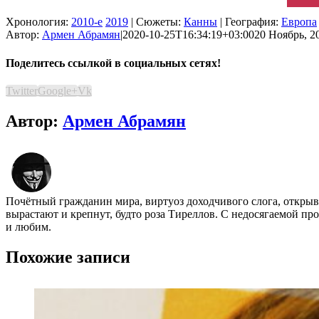
Хронология:
2010-е
2019
| Сюжеты:
Канны
| География:
Европа
Автор:
Армен Абрамян
|
2020-10-25T16:34:19+03:00
20 Ноябрь, 20
Поделитесь ссылкой в социальных сетях!
Twitter
Google+
Vk
Автор:
Армен Абрамян
Почётный гражданин мира, виртуоз доходчивого слога, открыва
вырастают и крепнут, будто роза Тиреллов. С недосягаемой пр
и любим.
Похожие записи