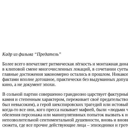
Кадр из фильма “Предатель”
Более всего впечатляет ритмическая лёгкость и монтажная ди
в клиповой смене многочисленных локаций, в сочетании суеты 
главные достижения закономерно остались в прошлом. Никаког
фактами вполне дотошное, практически без выдуманных допуще
кино, а не документ эпохи.
В сольной партии совершенно грандиозно царствует фактурны
камня и степенным характером, переживает своё предательство
был невысоким), а герой шекспировских трагедий или истовый 
когда-то все они, кого пресса называет мафией, были «людьми 
обеления персонажа или манипулятивных попыток вызвать к н
непозволительной сентиментальной душевности, вновь и вновь
сюжета, где все прочие действующие лица – эпизодники и гро