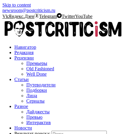
Skip to content
newsroom@postcriticism.ru
Vk
Яндекс.Дзен
Telegram
Twitter
YouTube
Навигатор
Редакция
Рецензии
Премьеры
Old Fashioned
Well Done
Статьи
Путеводители
Подборки
Лица
Сериалы
Разное
Дайджесты
Превью
Интерактив
Новости
Результат поиска: