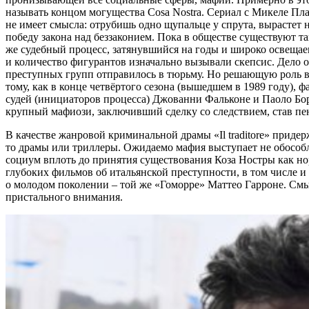
называть концом могущества Cosa Nostra. Сериал с Микеле Пла
не имеет смысла: отрубишь одно щупальце у спрута, вырастет н
победу закона над беззаконием. Пока в обществе существуют т
же судебный процесс, затянувшийся на годы и широко освеща
и количество фигурантов изначально вызывали скепсис. Дело о
преступных групп отправилось в тюрьму. Но решающую роль в 
тому, как в конце четвёртого сезона (вышедшем в 1989 году),
судей (инициаторов процесса) Джованни Фальконе и Паоло Бор
крупный мафиози, заключивший сделку со следствием, став пен
В качестве жанровой криминальной драмы «Il traditore» прид
то драмы или триллеры. Ожидаемо мафия выступает не обособ
социум вплоть до принятия существования Коза Ностры как н
глубоких фильмов об итальянской преступности, в том числе и 
о молодом поколении – той же «Гоморре» Маттео Гарроне. См
пристального внимания.