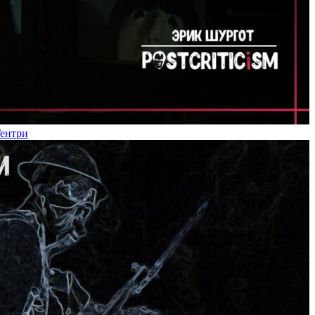
Гентри