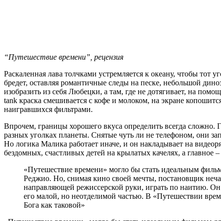
“Путешествие времени”, рецензия
Раскаленная лава толчками устремляется к океану, чтобы тот
бредет, оставляя романтичные следы на песке, небольшой дин
изобразить из себя Любецки, а там, где не дотягивает, на пом
tank краска смешивается с кофе и молоком, на экране копошит
наигравшихся фильтрами.
Впрочем, границы хорошего вкуса определить всегда сложно.
разных уголках планеты. Снятые чуть ли не телефоном, они за
Но логика Малика работает иначе, и он накладывает на видеор
бездомных, счастливых детей на крылатых качелях, а главное –
«Путешествие времени» могло бы стать идеальным фильмо
Реджио. Но, снимая кино своей мечты, постановщик неча
направляющей режиссерской руки, играть по наитию. Он 
его малой, но неотделимой частью. В «Путешествии врем
Бога как таковой»