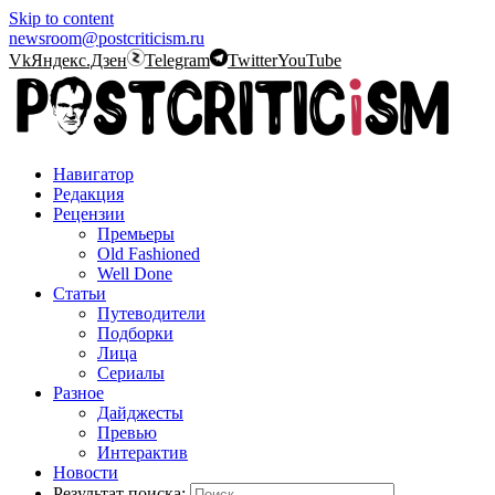
Skip to content
newsroom@postcriticism.ru
Vk
Яндекс.Дзен
Telegram
Twitter
YouTube
Навигатор
Редакция
Рецензии
Премьеры
Old Fashioned
Well Done
Статьи
Путеводители
Подборки
Лица
Сериалы
Разное
Дайджесты
Превью
Интерактив
Новости
Результат поиска: