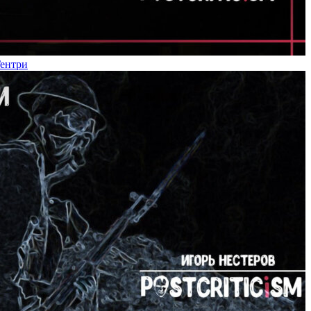
Гентри