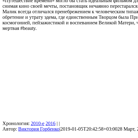
«Путешествие времени» могло бы стать идеальным фильмом для 
снимая кино своей мечты, постановщик нечаянно перестарался
Малик всегда отличался пренебрежением к человеческим типаж
обретение и утрату эдема, где единственным Творцом была При
космогонией, пейзажистикой и воспеванием Великой Матери, чт
мертвая #beauty.
Хронология:
2010-е
2016
| |
Автор:
Виктория Горбенко
|
2019-01-05T20:42:58+03:00
28 Март, 