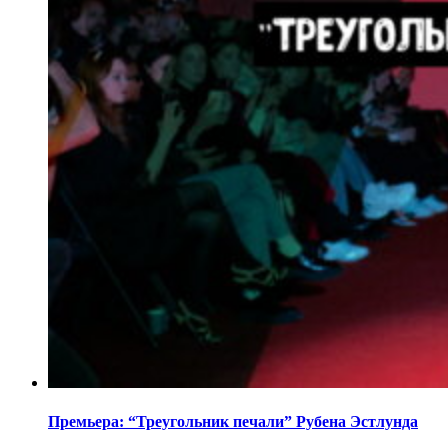
Премьера: “Треугольник печали” Рубена Эстлунда