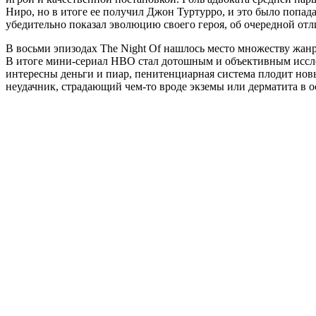
Ниро, но в итоге ее получил Джон Туртурро, и это было попад
убедительно показал эволюцию своего героя, об очередной отл
В восьми эпизодах The Night Of нашлось место множеству жан
В итоге мини-сериал HBO стал дотошным и объективным иссле
интересны деньги и пиар, пенитенциарная система плодит но
неудачник, страдающий чем-то вроде экземы или дерматита в 