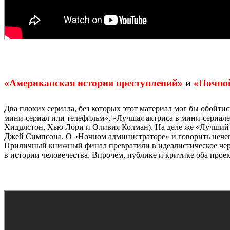
«Американская история преступлений»
и
«Ночно
Два плохих сериала, без которых этот материал мог бы обойти
мини-сериал или телефильм», «Лучшая актриса в мини-сериал
Хиддлстон, Хью Лори и Оливия Колман). На деле же «Лучший
Джей Симпсона. О «Ночном администраторе» и говорить нечего
Приличный книжный финал превратили в идеалистическое черт-з
в истории человечества. Впрочем, публике и критике оба проекта