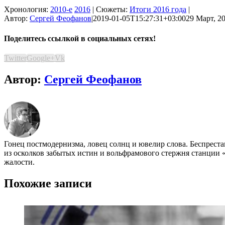
Хронология:
2010-е
2016
| Сюжеты:
Итоги 2016 года
|
Автор:
Сергей Феофанов
|
2019-01-05T15:27:31+03:00
29 Март, 20
Поделитесь ссылкой в социальных сетях!
Twitter
Google+
Vk
Автор:
Сергей Феофанов
Гонец постмодернизма, ловец солнц и ювелир слова. Беспрест
из осколков забытых истин и вольфрамового стержня станции «
жалости.
Похожие записи