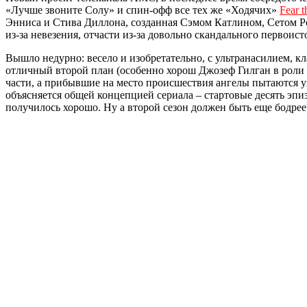
«Лучше звоните Солу» и спин-офф все тех же «Ходячих»
Fear 
Энниса и Стива Диллона, созданная Сэмом Катлином, Сетом Ро
из-за невезения, отчасти из-за довольно скандального первоист
Вышло недурно: весело и изобретательно, с ультранасилием, 
отличный второй план (особенно хорош Джозеф Гилган в роли 
части, а прибывшие на место происшествия ангелы пытаются уп
объясняется общей концепцией сериала – стартовые десять эп
получилось хорошо. Ну а второй сезон должен быть еще бодрее