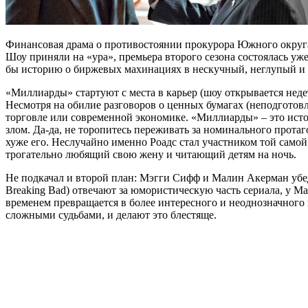
Финансовая драма о противостоянии прокурора Южного округа
Шоу приняли на «ура», премьера второго сезона состоялась уже
бы историю о биржевых махинациях в нескучный, неглупый и
«Миллиарды» стартуют с места в карьер (шоу открывается неде
Несмотря на обилие разговоров о ценных бумагах (неподготовл
торговле или современной экономике. «Миллиарды» – это исто
злом. Да-да, не торопитесь переживать за номинального протаг
хуже его. Неслучайно именно Роадс стал участником той само
трогательно любящий свою жену и читающий детям на ночь.
Не подкачал и второй план: Мэгги Сифф и Малин Акерман убе
Breaking Bad) отвечают за юмористическую часть сериала, у М
временем превращается в более интересного и неоднозначного
сложными судьбами, и делают это блестяще.