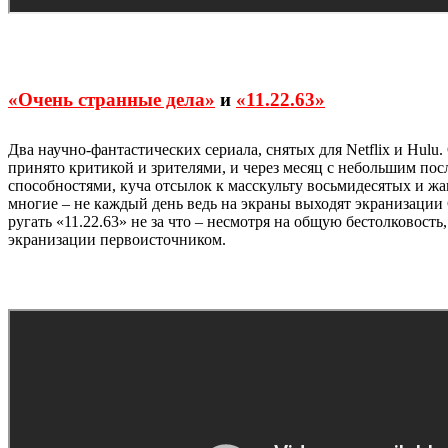
«Очень странные дела»
и
«11.22.63»
Два научно-фантастических сериала, снятых для Netflix и Hul
принято критикой и зрителями, и через месяц с небольшим пос
способностями, куча отсылок к масскульту восьмидесятых и ж
многие – не каждый день ведь на экраны выходят экранизации 
ругать «11.22.63» не за что – несмотря на общую бестолковос
экранизации первоисточником.