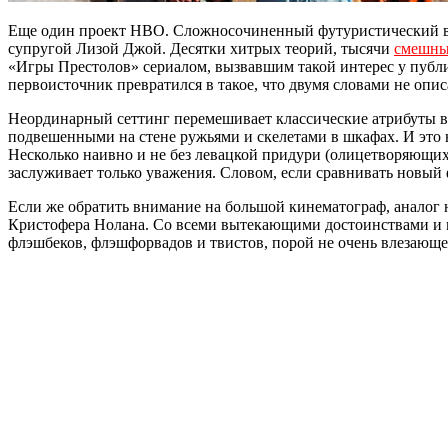
Еще один проект HBO. Сложносочиненный футуристический в
супругой Лизой Джой. Десятки хитрых теорий, тысячи
смешны
«Игры Престолов» сериалом, вызвавшим такой интерес у публ
первоисточник превратился в такое, что двумя словами не опис
Неординарный сеттинг перемешивает классические атрибуты ве
подвешенными на стене ружьями и скелетами в шкафах. И это 
Несколько наивно и не без левацкой придури (олицетворяющих
заслуживает только уважения. Словом, если сравнивать новый
Если же обратить внимание на большой кинематограф, аналог н
Кристофера Нолана. Со всеми вытекающими достоинствами и н
флэшбеков, флэшфорвадов и твистов, порой не очень влезающе