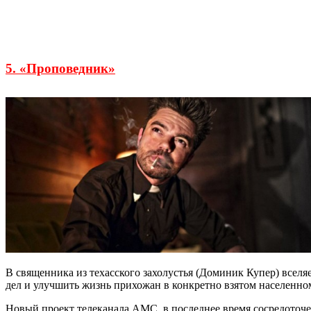
5. «Проповедник»
В священника из техасского захолустья (Доминик Купер) вселя
дел и улучшить жизнь прихожан в конкретно взятом населенном 
Новый проект телеканала AMC, в последнее время сосредоточе