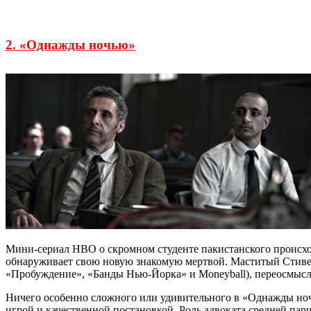
2. «Однажды ночью»
Мини-сериал HBO о скромном студенте пакистанского происхож
обнаруживает свою новую знакомую мертвой. Маститый Стиве
«Пробуждение», «Банды Нью-Йорка» и Moneyball), переосмысл
Ничего особенно сложного или удивительного в «Однажды ноч
игрой и качественной постановкой. Роль адвоката средней пар