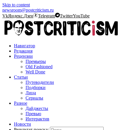
Skip to content
newsroom@postcriticism.ru
Vk
Яндекс.Дзен
Telegram
Twitter
YouTube
Навигатор
Редакция
Рецензии
Премьеры
Old Fashioned
Well Done
Статьи
Путеводители
Подборки
Лица
Сериалы
Разное
Дайджесты
Превью
Интерактив
Новости
Результат поиска: