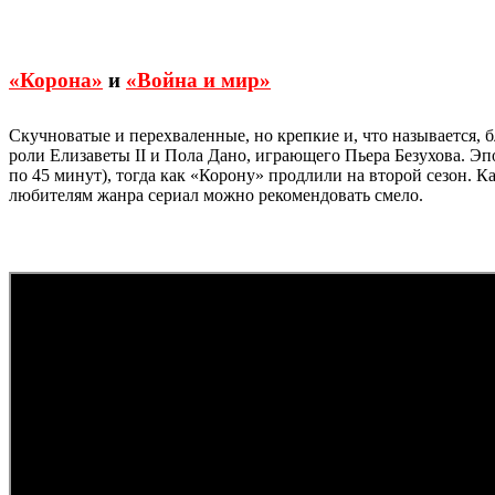
«Корона»
и
«Война и мир»
Скучноватые и перехваленные, но крепкие и, что называется, 
роли Елизаветы II и Пола Дано, играющего Пьера Безухова. Э
по 45 минут), тогда как «Корону» продлили на второй сезон. К
любителям жанра сериал можно рекомендовать смело.