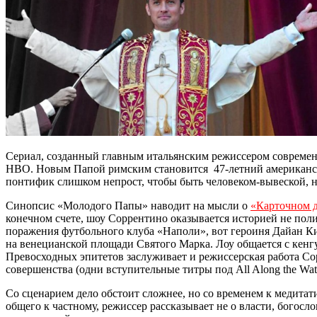
Сериал, созданный главным итальянским режиссером современн
HBO. Новым Папой римским становится 47-летний американск
понтифик слишком непрост, чтобы быть человеком-вывеской, 
Синопсис «Молодого Папы» наводит на мысли о
«Карточном 
конечном счете, шоу Соррентино оказывается историей не поли
поражения футбольного клуба «Наполи», вот героиня Дайан Кит
на венецианской площади Святого Марка. Лоу общается с кенгу
Превосходных эпитетов заслуживает и режиссерская работа С
совершенства (одни вступительные титры под All Along the Wa
Со сценарием дело обстоит сложнее, но со временем к медита
общего к частному, режиссер рассказывает не о власти, богосл