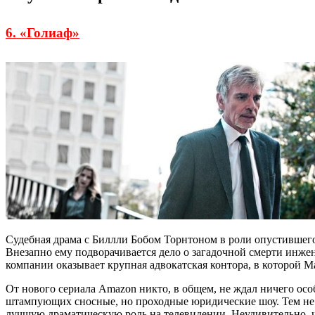
6. «Голиаф»
Судебная драма с Биллли Бобом Торнтоном в роли опустившегос
Внезапно ему подворачивается дело о загадочной смерти инж
компании оказывает крупная адвокатская контора, в которой Ма
От нового сериала Amazon никто, в общем, не ждал ничего о
штампующих сносные, но проходные юридические шоу. Тем не ме
лучшую драматическую роль на телевидении. Неудивительно, ч