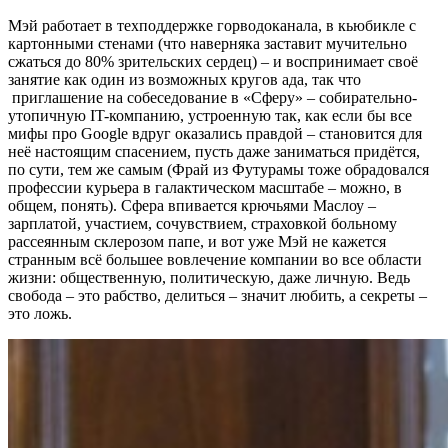
Мэй работает в техподдержке горводоканала, в кьюбикле с
картонными стенами (что наверняка заставит мучительно
сжаться до 80% зрительских сердец) – и воспринимает своё
занятие как один из возможных кругов ада, так что
приглашение на собеседование в «Сферу» – собирательно-
утопичную IT-компанию, устроенную так, как если бы все
мифы про Google вдруг оказались правдой – становится для
неё настоящим спасением, пусть даже заниматься придётся,
по сути, тем же самым (Фрай из Футурамы тоже обрадовался
профессии курьера в галактическом масштабе – можно, в
общем, понять). Сфера впивается крючьями Маслоу –
зарплатой, участием, сочувствием, страховкой больному
рассеянным склерозом папе, и вот уже Мэй не кажется
странным всё большее вовлечение компании во все области
жизни: общественную, политическую, даже личную. Ведь
свобода – это рабство, делиться – значит любить, а секреты –
это ложь.