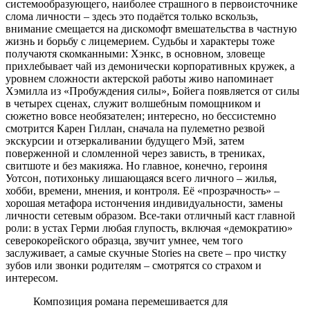
системообразующего, наиболее страшного в первоисточнике
слома личности – здесь это подаётся только вскользь,
внимание смещается на дискомофт вмешательства в частную
жизнь и борьбу с лицемерием. Судьбы и характеры тоже
получаютя скомканными: Хэнкс, в основном, зловеще
прихлебывает чай из демонически корпоративных кружек, а
уровнем сложности актерской работы живо напоминает
Хэмилла из «Пробуждения силы», Бойега появляется от силы
в четырех сценах, служит волшебным помощником и
сюжетно вовсе необязателен; интересно, но бессистемно
смотрится Карен Гиллан, сначала на пулеметно резвой
экскурсии и отзеркаливании будущего Мэй, затем
поверженной и сломленной через зависть, в трениках,
свитшоте и без макияжа. Но главное, конечно, героиня
Уотсон, потихоньку лишающаяся всего личного – жилья,
хобби, времени, мнения, и контроля. Её «прозрачность» –
хорошая метафора истончения индивидуальности, замены
личности сетевым образом. Все-таки отличный каст главной
роли: в устах Герми любая глупость, включая «демократию»
северокорейского образца, звучит умнее, чем того
заслуживает, а самые скучные Stories на свете – про чистку
зубов или звонки родителям – смотрятся со страхом и
интересом.
Композиция романа перемешивается для