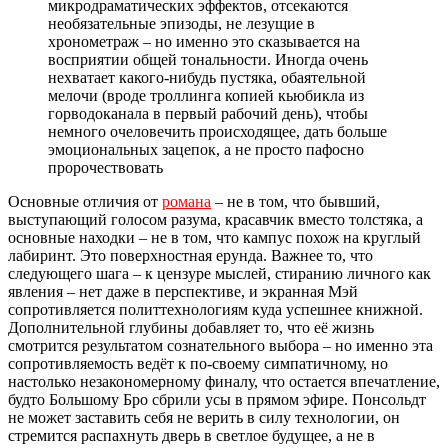
микродраматических эффектов, отсекаются
необязательные эпизоды, не лезущие в
хронометраж – но именно это сказывается на
восприятии общей тональности. Иногда очень
нехватает какого-нибудь пустяка, обаятельной
мелочи (вроде троллинга копией кьюбикла из
горводоканала в первый рабочий день), чтобы
немного очеловечить происходящее, дать больше
эмоциональных зацепок, а не просто пафосно
пророчествовать
Основные отличия от
романа
– не в том, что бывший,
выступающий голосом разума, красавчик вместо толстяка, а
основные находки – не в том, что кампус похож на круглый
лабиринт. Это поверхностная ерунда. Важнее то, что
следующего шага – к цензуре мыслей, стиранию личного как
явления – нет даже в перспективе, и экранная Мэй
сопротивляется политтехнологиям куда успешнее книжной.
Дополнительной глубины добавляет то, что её жизнь
смотрится результатом сознательного выбора – но именно эта
сопротивляемость ведёт к по-своему симпатичному, но
настолько незакономерному финалу, что остается впечатление,
будто Большому Бро сбрили усы в прямом эфире. Понсольдт
не может заставить себя не верить в силу технологии, он
стремится распахнуть дверь в светлое будущее, а не в