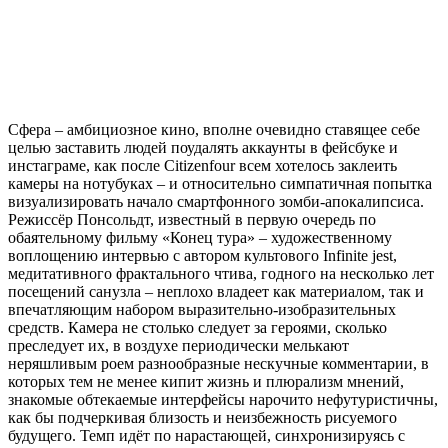
Сфера – амбициозное кино, вполне очевидно ставящее себе
целью заставить людей поудалять аккаунты в фейсбуке и
инстаграме, как после Citizenfour всем хотелось заклеить
камеры на нотубуках – и относительно симпатичная попытка
визуализировать начало смартфонного зомби-апокалипсиса.
Режиссёр Понсольдт, известный в первую очередь по
обаятельному фильму «Конец тура» – художественному
воплощению интервью с автором культового Infinite jest,
медитативного фрактального чтива, годного на несколько лет
посещений санузла – неплохо владеет как материалом, так и
впечатляющим набором выразительно-изобразительных
средств. Камера не столько следует за героями, сколько
преследует их, в воздухе периодически мелькают
неряшливым роем разнообразные нескучные комментарии, в
которых тем не менее кипит жизнь и плюрализм мнений,
знакомые обтекаемые интерфейсы нарочито нефутуристичны,
как бы подчеркивая близость и неизбежность рисуемого
будущего. Темп идёт по нарастающей, синхронизируясь с