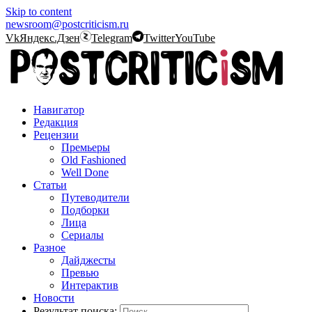
Skip to content
newsroom@postcriticism.ru
Vk
Яндекс.Дзен
Telegram
Twitter
YouTube
Навигатор
Редакция
Рецензии
Премьеры
Old Fashioned
Well Done
Статьи
Путеводители
Подборки
Лица
Сериалы
Разное
Дайджесты
Превью
Интерактив
Новости
Результат поиска: