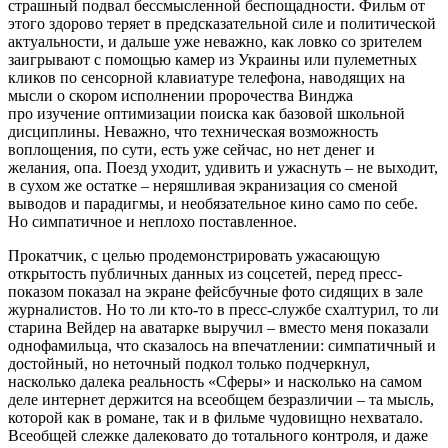
страшный подвал бессмысленной беспощадности. Фильм от
этого здорово теряет в предсказательной силе и политической
актуальности, и дальше уже неважно, как ловко со зрителем
заигрывают с помощью камер из Украины или пулеметных
кликов по сенсорной клавиатуре телефона, наводящих на
мысли о скором исполнении пророчества Винджа
про изучение оптимизации поиска как базовой школьной
дисциплины. Неважно, что техническая возможность
воплощения, по сути, есть уже сейчас, но нет денег и
желания, опа. Поезд уходит, удивить и ужаснуть – не выходит,
в сухом же остатке – неряшливая экранизация со сменой
выводов и парадигмы, и необязательное кино само по себе.
Но симпатичное и неплохо поставленное.
Прокатчик, с целью продемонстрировать ужасающую
открытость публичных данных из соцсетей, перед пресс-
показом показал на экране фейсбучные фото сидящих в зале
журналистов. Но то ли кто-то в пресс-службе схалтурил, то ли
старина Вейдер на аватарке выручил – вместо меня показали
однофамильца, что сказалось на впечатлении: симпатичный и
достойный, но неточный подкол только подчеркнул,
насколько далека реальность «Сферы» и насколько на самом
деле интернет держится на всеобщем безразличии – та мысль,
которой как в романе, так и в фильме чудовищно нехватало.
Всеобщей слежке далековато до тотального контроля, и даже