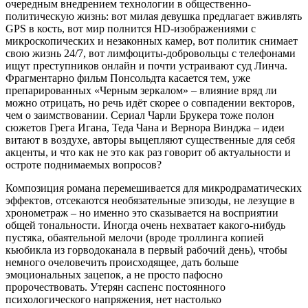
очередным внедрением технологии в общественно-
политическую жизнь: вот милая девушка предлагает вживлять
GPS в кость, вот мир полнится HD-изображениями с
микроскопических и незаконных камер, вот политик снимает
свою жизнь 24/7, вот лимфоциты-добровольцы с телефонами
ищут преступников онлайн и почти устраивают суд Линча.
Фрагментарно фильм Понсольдта касается тем, уже
препарированных «Черным зеркалом» – влияние вряд ли
можно отрицать, но речь идёт скорее о совпадении векторов,
чем о заимствовании. Сериал Чарли Брукера тоже полон
сюжетов Грега Игана, Теда Чана и Вернора Винджа – идеи
витают в воздухе, авторы выцепляют существенные для себя
акценты, и что как не это как раз говорит об актуальности и
остроте поднимаемых вопросов?
Композиция романа перемешивается для микродраматических
эффектов, отсекаются необязательные эпизоды, не лезущие в
хронометраж – но именно это сказывается на восприятии
общей тональности. Иногда очень нехватает какого-нибудь
пустяка, обаятельной мелочи (вроде троллинга копией
кьюбикла из горводоканала в первый рабочий день), чтобы
немного очеловечить происходящее, дать больше
эмоциональных зацепок, а не просто пафосно
пророчествовать. Утерян саспенс постоянного
психологического напряжения, нет настолько