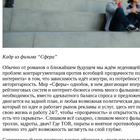
Кадр из фильма “Сфера”
Обычно от романов о ближайшем будущем мы ждём леденящей то
проблем: контраргументация против всеобщей прозрачности по
интернета» в том, что зависимость идёт изнутри, из потребнос
авторитарность. Мир «Сферы» однобок, в нем двигающие впере
рейтинговых систем и интернет-бизнеса очень много фальшиво
необходимость, вместо адекватного баланса спроса и предложе
двигается на задний план, и любая возможная политическая ди
который по идее и работает рынок рекламы и услуг, здесь нет
свою жизнь и работу 24/7, чтобы «прозрачность» и открытость
есть что скрывать». Слишком всё сахарно, слишком много фальши
тролли, задроты, двач? Где TOR, пираты и внятное противоборс
именно это даёт возможность заглягуть на слой глубже.
Современный мир построен вокруг общения с «пустыми калория