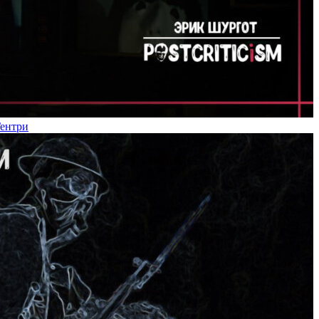
Гентри