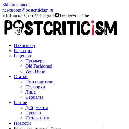
Skip to content
newsroom@postcriticism.ru
Vk
Яндекс.Дзен
Telegram
Twitter
YouTube
Навигатор
Редакция
Рецензии
Премьеры
Old Fashioned
Well Done
Статьи
Путеводители
Подборки
Лица
Сериалы
Разное
Дайджесты
Превью
Интерактив
Новости
Результат поиска: